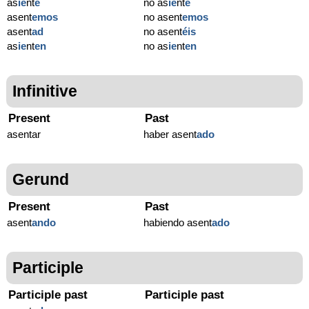
as
ie
nt
e
no as
ie
nt
e
asent
emos
no asent
emos
asent
ad
no asent
éis
as
ie
nt
en
no as
ie
nt
en
Infinitive
Present
Past
asentar
haber asent
ado
Gerund
Present
Past
asent
ando
habiendo asent
ado
Participle
Participle past
Participle past