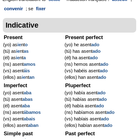
convenir
; se
fixer
Indicative
Present
Present perfect
(yo) as
ie
nt
o
(yo) he asent
ado
(tú) as
ie
nt
as
(tú) has asent
ado
(él) as
ie
nt
a
(él) ha asent
ado
(ns) asent
amos
(ns) hemos asent
ado
(vs) asent
áis
(vs) habéis asent
ado
(ellos) as
ie
nt
an
(ellos) han asent
ado
Imperfect
Pluperfect
(yo) asent
aba
(yo) había asent
ado
(tú) asent
abas
(tú) habías asent
ado
(él) asent
aba
(él) había asent
ado
(ns) asent
ábamos
(ns) habíamos asent
ado
(vs) asent
abais
(vs) habíais asent
ado
(ellos) asent
aban
(ellos) habían asent
ado
Simple past
Past perfect