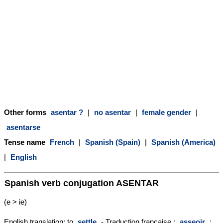
Other forms
asentar ?
|
no asentar
|
female gender
|
asentarse
Tense name
French
|
Spanish (Spain)
|
Spanish (America)
|
English
Spanish verb conjugation
ASENTAR
(e > ie)
English translation: to
settle
- Traduction française :
asseoir
;