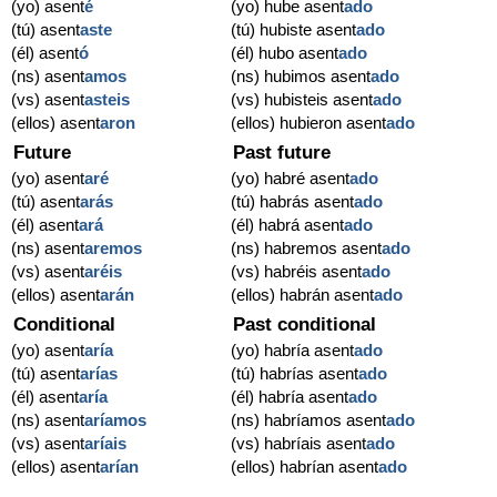
(yo) asent
é
(yo) hube asent
ado
(tú) asent
aste
(tú) hubiste asent
ado
(él) asent
ó
(él) hubo asent
ado
(ns) asent
amos
(ns) hubimos asent
ado
(vs) asent
asteis
(vs) hubisteis asent
ado
(ellos) asent
aron
(ellos) hubieron asent
ado
Future
Past future
(yo) asent
aré
(yo) habré asent
ado
(tú) asent
arás
(tú) habrás asent
ado
(él) asent
ará
(él) habrá asent
ado
(ns) asent
aremos
(ns) habremos asent
ado
(vs) asent
aréis
(vs) habréis asent
ado
(ellos) asent
arán
(ellos) habrán asent
ado
Conditional
Past conditional
(yo) asent
aría
(yo) habría asent
ado
(tú) asent
arías
(tú) habrías asent
ado
(él) asent
aría
(él) habría asent
ado
(ns) asent
aríamos
(ns) habríamos asent
ado
(vs) asent
aríais
(vs) habríais asent
ado
(ellos) asent
arían
(ellos) habrían asent
ado