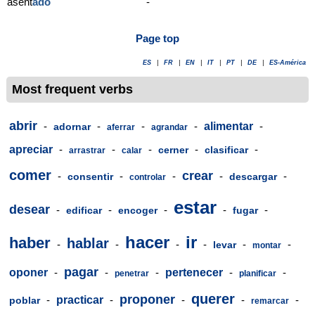
asent
ado
-
Page top
ES
|
FR
|
EN
|
IT
|
PT
|
DE
|
ES-América
Most frequent verbs
abrir
-
-
-
-
alimentar
-
adornar
aferrar
agrandar
apreciar
-
-
-
-
-
cerner
clasificar
arrastrar
calar
comer
crear
-
-
-
-
-
consentir
descargar
controlar
estar
desear
-
-
-
-
-
edificar
encoger
fugar
hacer
ir
haber
hablar
-
-
-
-
-
-
levar
montar
pagar
oponer
-
-
-
pertenecer
-
-
penetrar
planificar
querer
proponer
-
practicar
-
-
-
-
poblar
remarcar