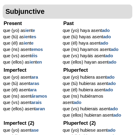
Subjunctive
Present
Past
que (yo) as
ie
nt
e
que (yo) haya asent
ado
que (tú) as
ie
nt
es
que (tú) hayas asent
ado
que (él) as
ie
nt
e
que (él) haya asent
ado
que (ns) asent
emos
que (ns) hayamos asent
ado
que (vs) asent
éis
que (vs) hayáis asent
ado
que (ellos) as
ie
nt
en
que (ellos) hayan asent
ado
Imperfect
Pluperfect
que (yo) asent
ara
que (yo) hubiera asent
ado
que (tú) asent
aras
que (tú) hubieras asent
ado
que (él) asent
ara
que (él) hubiera asent
ado
que (ns) asent
áramos
que (ns) hubiéramos
que (vs) asent
arais
asent
ado
que (ellos) asent
aran
que (vs) hubierais asent
ado
que (ellos) hubieran asent
ado
Imperfect (2)
Pluperfect (2)
que (yo) asent
ase
que (yo) hubiese asent
ado