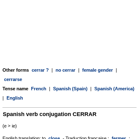
Other forms
cerrar ?
|
no cerrar
|
female gender
|
cerrarse
Tense name
French
|
Spanish (Spain)
|
Spanish (America)
|
English
Spanish verb conjugation
CERRAR
(e > ie)
English translation: to
close
- Traduction française :
fermer
;