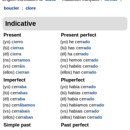
boucler
;
clore
Indicative
Present
Present perfect
(yo) c
ie
rr
o
(yo) he cerr
ado
(tú) c
ie
rr
as
(tú) has cerr
ado
(él) c
ie
rr
a
(él) ha cerr
ado
(ns) cerr
amos
(ns) hemos cerr
ado
(vs) cerr
áis
(vs) habéis cerr
ado
(ellos) c
ie
rr
an
(ellos) han cerr
ado
Imperfect
Pluperfect
(yo) cerr
aba
(yo) había cerr
ado
(tú) cerr
abas
(tú) habías cerr
ado
(él) cerr
aba
(él) había cerr
ado
(ns) cerr
ábamos
(ns) habíamos cerr
ado
(vs) cerr
abais
(vs) habíais cerr
ado
(ellos) cerr
aban
(ellos) habían cerr
ado
Simple past
Past perfect