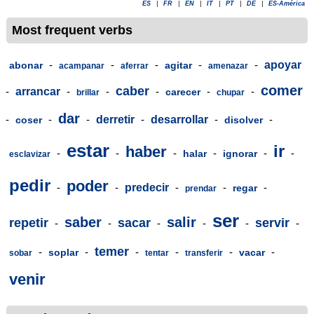
ES
|
FR
|
EN
|
IT
|
PT
|
DE
|
ES-América
Most frequent verbs
-
-
-
-
-
apoyar
abonar
agitar
acampanar
aferrar
amenazar
comer
caber
-
arrancar
-
-
-
-
-
carecer
brillar
chupar
dar
-
-
-
derretir
-
desarrollar
-
-
coser
disolver
estar
ir
haber
-
-
-
-
-
-
halar
ignorar
esclavizar
pedir
poder
-
-
predecir
-
-
-
regar
prendar
ser
saber
salir
repetir
sacar
servir
-
-
-
-
-
-
temer
-
-
-
-
-
-
soplar
vacar
sobar
tentar
transferir
venir