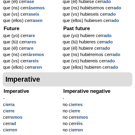
que (él) cerr
ase
que (él) hubiese cerr
ado
que (ns) cerr
ásemos
que (ns) hubiésemos cerr
ado
que (vs) cerr
aseis
que (vs) hubieseis cerr
ado
que (ellos) cerr
asen
que (ellos) hubiesen cerr
ado
Future
Past future
que (yo) cerr
are
que (yo) hubiere cerr
ado
que (tú) cerr
ares
que (tú) hubieres cerr
ado
que (él) cerr
are
que (él) hubiere cerr
ado
que (ns) cerr
áremos
que (ns) hubiéremos cerr
ado
que (vs) cerr
areis
que (vs) hubiereis cerr
ado
que (ellos) cerr
aren
que (ellos) hubieren cerr
ado
Imperative
Imperative
Imperative negative
-
-
c
ie
rr
a
no c
ie
rr
es
c
ie
rr
e
no c
ie
rr
e
cerr
emos
no cerr
emos
cerr
ad
no cerr
éis
c
ie
rr
en
no c
ie
rr
en