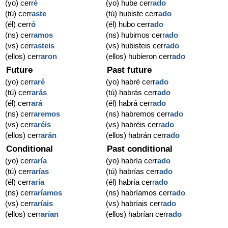
(yo) cerr
é
(yo) hube cerr
ado
(tú) cerr
aste
(tú) hubiste cerr
ado
(él) cerr
ó
(él) hubo cerr
ado
(ns) cerr
amos
(ns) hubimos cerr
ado
(vs) cerr
asteis
(vs) hubisteis cerr
ado
(ellos) cerr
aron
(ellos) hubieron cerr
ado
Future
Past future
(yo) cerr
aré
(yo) habré cerr
ado
(tú) cerr
arás
(tú) habrás cerr
ado
(él) cerr
ará
(él) habrá cerr
ado
(ns) cerr
aremos
(ns) habremos cerr
ado
(vs) cerr
aréis
(vs) habréis cerr
ado
(ellos) cerr
arán
(ellos) habrán cerr
ado
Conditional
Past conditional
(yo) cerr
aría
(yo) habría cerr
ado
(tú) cerr
arías
(tú) habrías cerr
ado
(él) cerr
aría
(él) habría cerr
ado
(ns) cerr
aríamos
(ns) habríamos cerr
ado
(vs) cerr
aríais
(vs) habríais cerr
ado
(ellos) cerr
arían
(ellos) habrían cerr
ado