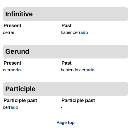
Infinitive
Present
Past
cerrar
haber cerr
ado
Gerund
Present
Past
cerr
ando
habiendo cerr
ado
Participle
Participle past
Participle past
cerr
ado
-
Page top