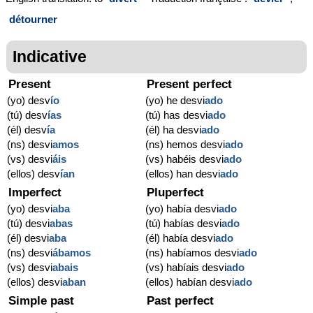
détourner
Indicative
Present
Present perfect
(yo) desv
í
o
(yo) he desvi
ado
(tú) desv
í
as
(tú) has desvi
ado
(él) desv
í
a
(él) ha desvi
ado
(ns) desvi
amos
(ns) hemos desvi
ado
(vs) desvi
áis
(vs) habéis desvi
ado
(ellos) desv
í
an
(ellos) han desvi
ado
Imperfect
Pluperfect
(yo) desvi
aba
(yo) había desvi
ado
(tú) desvi
abas
(tú) habías desvi
ado
(él) desvi
aba
(él) había desvi
ado
(ns) desvi
ábamos
(ns) habíamos desvi
ado
(vs) desvi
abais
(vs) habíais desvi
ado
(ellos) desvi
aban
(ellos) habían desvi
ado
Simple past
Past perfect