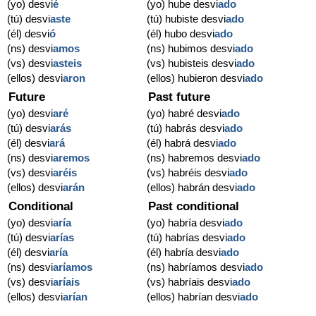
(yo) desvi
é
(yo) hube desvi
ado
(tú) desvi
aste
(tú) hubiste desvi
ado
(él) desvi
ó
(él) hubo desvi
ado
(ns) desvi
amos
(ns) hubimos desvi
ado
(vs) desvi
asteis
(vs) hubisteis desvi
ado
(ellos) desvi
aron
(ellos) hubieron desvi
ado
Future
Past future
(yo) desvi
aré
(yo) habré desvi
ado
(tú) desvi
arás
(tú) habrás desvi
ado
(él) desvi
ará
(él) habrá desvi
ado
(ns) desvi
aremos
(ns) habremos desvi
ado
(vs) desvi
aréis
(vs) habréis desvi
ado
(ellos) desvi
arán
(ellos) habrán desvi
ado
Conditional
Past conditional
(yo) desvi
aría
(yo) habría desvi
ado
(tú) desvi
arías
(tú) habrías desvi
ado
(él) desvi
aría
(él) habría desvi
ado
(ns) desvi
aríamos
(ns) habríamos desvi
ado
(vs) desvi
aríais
(vs) habríais desvi
ado
(ellos) desvi
arían
(ellos) habrían desvi
ado