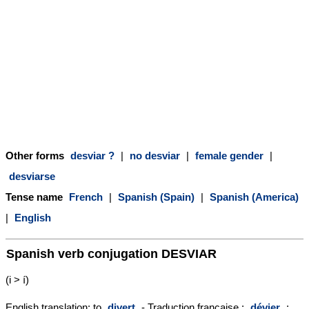
Other forms
desviar ?
|
no desviar
|
female gender
|
desviarse
Tense name
French
|
Spanish (Spain)
|
Spanish (America)
|
English
Spanish verb conjugation
DESVIAR
(i > í)
English translation: to
divert
- Traduction française :
dévier
;