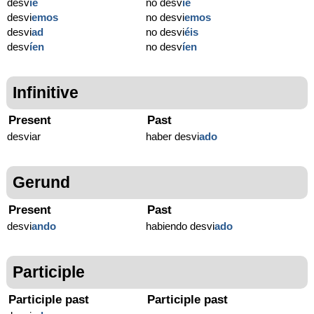
desv
í
e
no desv
í
e
desvi
emos
no desvi
emos
desvi
ad
no desvi
éis
desv
í
en
no desv
í
en
Infinitive
Present
Past
desviar
haber desvi
ado
Gerund
Present
Past
desvi
ando
habiendo desvi
ado
Participle
Participle past
Participle past