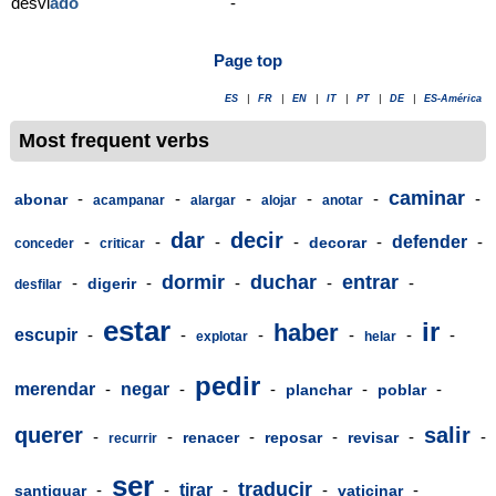
desvi
ado
-
Page top
ES
|
FR
|
EN
|
IT
|
PT
|
DE
|
ES-América
Most frequent verbs
caminar
-
-
-
-
-
-
abonar
acampanar
alargar
alojar
anotar
dar
decir
-
-
-
-
-
defender
-
decorar
conceder
criticar
dormir
duchar
entrar
-
-
-
-
-
digerir
desfilar
estar
ir
haber
escupir
-
-
-
-
-
-
explotar
helar
pedir
merendar
-
negar
-
-
-
-
planchar
poblar
querer
salir
-
-
-
-
-
-
renacer
reposar
revisar
recurrir
ser
traducir
-
-
tirar
-
-
-
santiguar
vaticinar