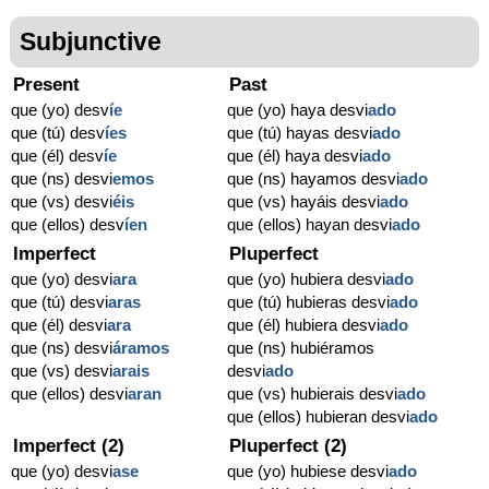
Subjunctive
Present
Past
que (yo) desv
í
e
que (yo) haya desvi
ado
que (tú) desv
í
es
que (tú) hayas desvi
ado
que (él) desv
í
e
que (él) haya desvi
ado
que (ns) desvi
emos
que (ns) hayamos desvi
ado
que (vs) desvi
éis
que (vs) hayáis desvi
ado
que (ellos) desv
í
en
que (ellos) hayan desvi
ado
Imperfect
Pluperfect
que (yo) desvi
ara
que (yo) hubiera desvi
ado
que (tú) desvi
aras
que (tú) hubieras desvi
ado
que (él) desvi
ara
que (él) hubiera desvi
ado
que (ns) desvi
áramos
que (ns) hubiéramos
que (vs) desvi
arais
desvi
ado
que (ellos) desvi
aran
que (vs) hubierais desvi
ado
que (ellos) hubieran desvi
ado
Imperfect (2)
Pluperfect (2)
que (yo) desvi
ase
que (yo) hubiese desvi
ado