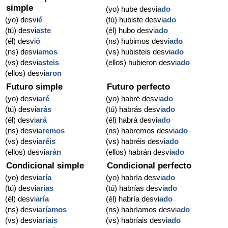
simple
(yo) hube desvi
ado
(yo) desvi
é
(tú) hubiste desvi
ado
(tú) desvi
aste
(él) hubo desvi
ado
(él) desvi
ó
(ns) hubimos desvi
ado
(ns) desvi
amos
(vs) hubisteis desvi
ado
(vs) desvi
asteis
(ellos) hubieron desvi
ado
(ellos) desvi
aron
Futuro simple
Futuro perfecto
(yo) desvi
aré
(yo) habré desvi
ado
(tú) desvi
arás
(tú) habrás desvi
ado
(él) desvi
ará
(él) habrá desvi
ado
(ns) desvi
aremos
(ns) habremos desvi
ado
(vs) desvi
aréis
(vs) habréis desvi
ado
(ellos) desvi
arán
(ellos) habrán desvi
ado
Condicional simple
Condicional perfecto
(yo) desvi
aría
(yo) habría desvi
ado
(tú) desvi
arías
(tú) habrías desvi
ado
(él) desvi
aría
(él) habría desvi
ado
(ns) desvi
aríamos
(ns) habríamos desvi
ado
(vs) desvi
aríais
(vs) habríais desvi
ado