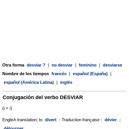
Otra forma
desviar ?
|
no desviar
|
feminino
|
desviarse
Nombre de los tiempos
francés
|
español (España)
|
español (América Latina)
|
inglés
Conjugación del verbo
DESVIAR
(i > í)
English translation: to
divert
- Traduction française :
dévier
;
détourner