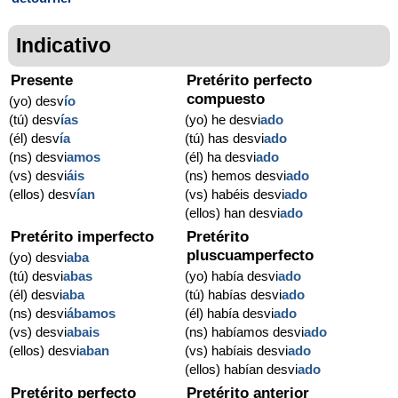
Indicativo
Presente
Pretérito perfecto
compuesto
(yo) desv
í
o
(tú) desv
í
as
(yo) he desvi
ado
(él) desv
í
a
(tú) has desvi
ado
(ns) desvi
amos
(él) ha desvi
ado
(vs) desvi
áis
(ns) hemos desvi
ado
(ellos) desv
í
an
(vs) habéis desvi
ado
(ellos) han desvi
ado
Pretérito imperfecto
Pretérito
pluscuamperfecto
(yo) desvi
aba
(tú) desvi
abas
(yo) había desvi
ado
(él) desvi
aba
(tú) habías desvi
ado
(ns) desvi
ábamos
(él) había desvi
ado
(vs) desvi
abais
(ns) habíamos desvi
ado
(ellos) desvi
aban
(vs) habíais desvi
ado
(ellos) habían desvi
ado
Pretérito perfecto
Pretérito anterior