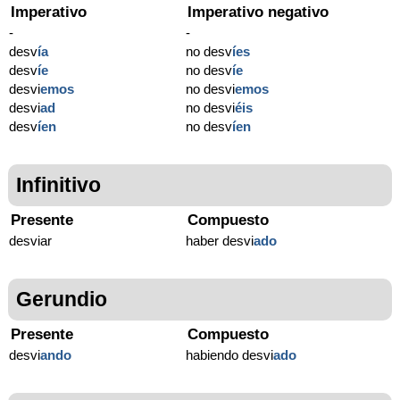
Imperativo
Imperativo negativo
-
-
desv
í
a
no desv
í
es
desv
í
e
no desv
í
e
desvi
emos
no desvi
emos
desvi
ad
no desvi
éis
desv
í
en
no desv
í
en
Infinitivo
Presente
Compuesto
desviar
haber desvi
ado
Gerundio
Presente
Compuesto
desvi
ando
habiendo desvi
ado