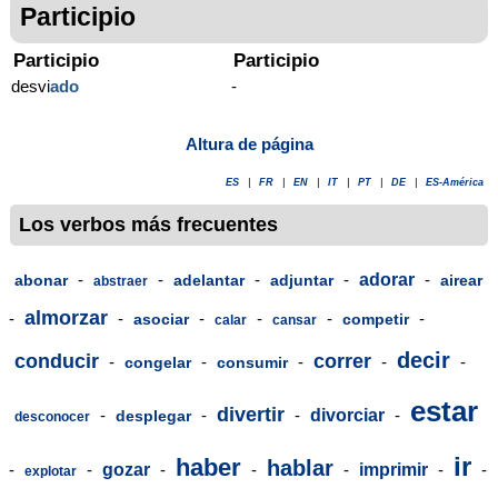
Participio
Participio
Participio
desvi
ado
-
Altura de página
ES
|
FR
|
EN
|
IT
|
PT
|
DE
|
ES-América
Los verbos más frecuentes
-
-
-
-
adorar
-
abonar
adelantar
adjuntar
airear
abstraer
almorzar
-
-
-
-
-
-
asociar
competir
calar
cansar
decir
conducir
correr
-
-
-
-
-
congelar
consumir
estar
divertir
-
-
-
divorciar
-
desplegar
desconocer
ir
haber
hablar
-
-
gozar
-
-
-
imprimir
-
-
explotar