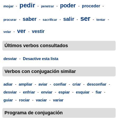
pedir
poder
-
-
-
-
proceder
-
mojar
penetrar
ser
saber
salir
-
-
-
-
-
-
procurar
sacrificar
tentar
ver
vestir
-
-
velar
Últimos verbos consultados
desviar
-
Desactive esta lista
Verbos con conjugación similar
adiar
-
ampliar
-
aviar
-
confiar
-
criar
-
desconfiar
-
desviar
-
enfriar
-
enviar
-
espiar
-
esquiar
-
fiar
-
guiar
-
rociar
-
vaciar
-
variar
Programa de conjugación