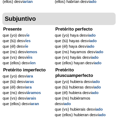
(ellos) desvi
arían
(ellos) habrían desvi
ado
Subjuntivo
Presente
Pretérito perfecto
que (yo) desv
í
e
que (yo) haya desvi
ado
que (tú) desv
í
es
que (tú) hayas desvi
ado
que (él) desv
í
e
que (él) haya desvi
ado
que (ns) desvi
emos
que (ns) hayamos desvi
ado
que (vs) desvi
éis
que (vs) hayáis desvi
ado
que (ellos) desv
í
en
que (ellos) hayan desvi
ado
Pretérito imperfecto
Pretérito
pluscuamperfecto
que (yo) desvi
ara
que (tú) desvi
aras
que (yo) hubiera desvi
ado
que (él) desvi
ara
que (tú) hubieras desvi
ado
que (ns) desvi
áramos
que (él) hubiera desvi
ado
que (vs) desvi
arais
que (ns) hubiéramos
que (ellos) desvi
aran
desvi
ado
que (vs) hubierais desvi
ado
que (ellos) hubieran desvi
ado