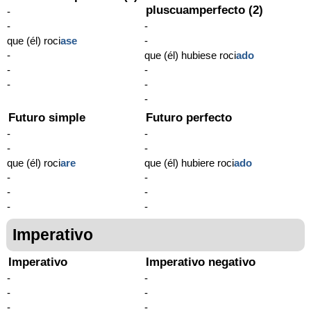
pluscuamperfecto (2)
-
-
-
que (él) roci
ase
-
-
que (él) hubiese roci
ado
-
-
-
-
-
Futuro simple
Futuro perfecto
-
-
-
-
que (él) roci
are
que (él) hubiere roci
ado
-
-
-
-
-
-
Imperativo
Imperativo
Imperativo negativo
-
-
-
-
-
-