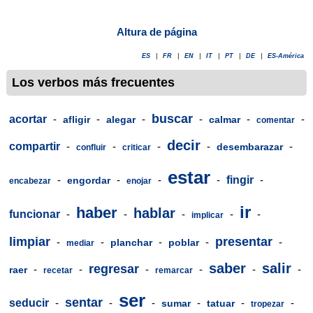
Altura de página
ES
|
FR
|
EN
|
IT
|
PT
|
DE
|
ES-América
Los verbos más frecuentes
buscar
acortar
-
-
-
-
-
-
afligir
alegar
calmar
comentar
decir
compartir
-
-
-
-
-
desembarazar
confluir
criticar
estar
-
-
-
-
fingir
-
engordar
encabezar
enojar
ir
haber
hablar
funcionar
-
-
-
-
-
implicar
limpiar
presentar
-
-
-
-
-
planchar
poblar
mediar
saber
salir
regresar
-
-
-
-
-
-
raer
recetar
remarcar
ser
sentar
seducir
-
-
-
-
-
-
sumar
tatuar
tropezar