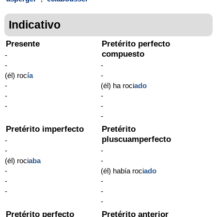
Indicativo
Presente
Pretérito perfecto
compuesto
-
-
-
(él) roc
í
a
-
-
(él) ha roci
ado
-
-
-
-
-
Pretérito imperfecto
Pretérito
pluscuamperfecto
-
-
-
(él) roci
aba
-
-
(él) había roci
ado
-
-
-
-
-
Pretérito perfecto
Pretérito anterior