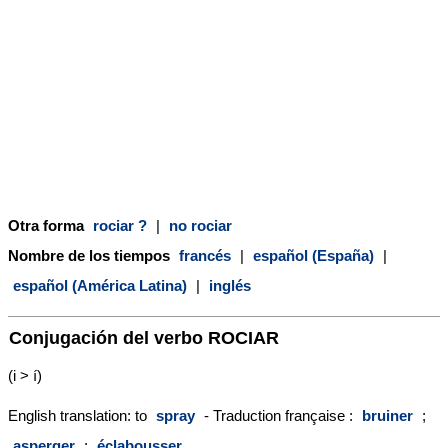
Otra forma
rociar ?
|
no rociar
Nombre de los tiempos
francés
|
español (España)
|
español (América Latina)
|
inglés
Conjugación del verbo
ROCIAR
(i > í)
English translation: to
spray
- Traduction française :
bruiner
;
asperger
;
éclabousser