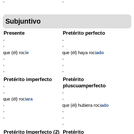
-
-
Subjuntivo
Presente
Pretérito perfecto
-
-
-
-
que (él) roc
í
e
que (él) haya roci
ado
-
-
-
-
-
-
Pretérito imperfecto
Pretérito
pluscuamperfecto
-
-
-
que (él) roci
ara
-
-
que (él) hubiera roci
ado
-
-
-
-
-
Pretérito Imperfecto (2)
Pretérito