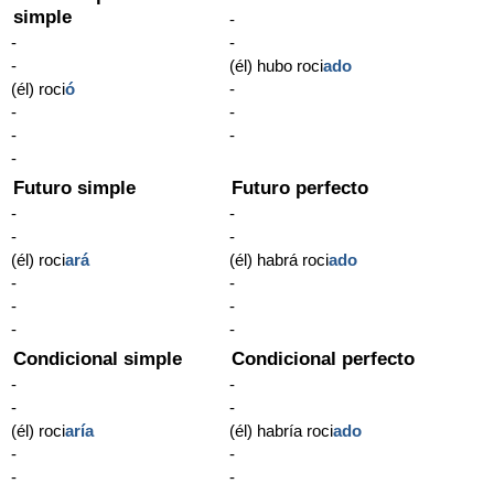
simple
-
-
-
-
(él) hubo roci
ado
(él) roci
ó
-
-
-
-
-
-
Futuro simple
Futuro perfecto
-
-
-
-
(él) roci
ará
(él) habrá roci
ado
-
-
-
-
-
-
Condicional simple
Condicional perfecto
-
-
-
-
(él) roci
aría
(él) habría roci
ado
-
-
-
-