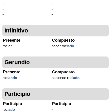
-
-
-
-
-
-
Infinitivo
Presente
Compuesto
rociar
haber roci
ado
Gerundio
Presente
Compuesto
roci
ando
habiendo roci
ado
Participio
Participio
Participio
roci
ado
-