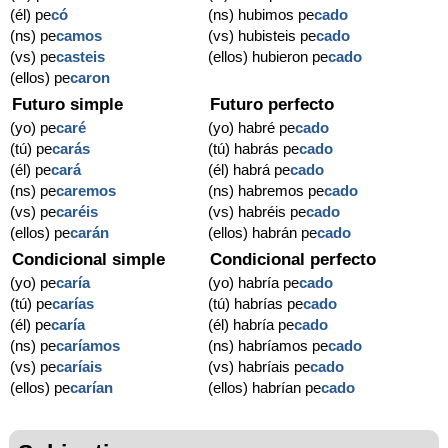
(él) pe
có
(ns) hubimos pe
cado
(ns) pe
camos
(vs) hubisteis pe
cado
(vs) pe
casteis
(ellos) hubieron pe
cado
(ellos) pe
caron
Futuro simple
Futuro perfecto
(yo) pe
caré
(yo) habré pe
cado
(tú) pe
carás
(tú) habrás pe
cado
(él) pe
cará
(él) habrá pe
cado
(ns) pe
caremos
(ns) habremos pe
cado
(vs) pe
caréis
(vs) habréis pe
cado
(ellos) pe
carán
(ellos) habrán pe
cado
Condicional simple
Condicional perfecto
(yo) pe
caría
(yo) habría pe
cado
(tú) pe
carías
(tú) habrías pe
cado
(él) pe
caría
(él) habría pe
cado
(ns) pe
caríamos
(ns) habríamos pe
cado
(vs) pe
caríais
(vs) habríais pe
cado
(ellos) pe
carían
(ellos) habrían pe
cado