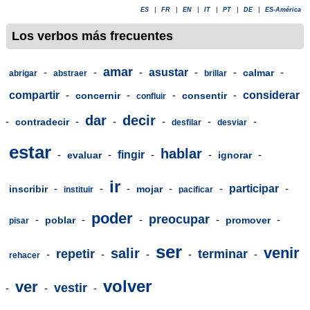
ES
|
FR
|
EN
|
IT
|
PT
|
DE
|
ES-América
Los verbos más frecuentes
amar
-
-
-
asustar
-
-
-
calmar
abrigar
abstraer
brillar
compartir
-
-
-
-
considerar
concernir
consentir
confluir
dar
decir
-
-
-
-
-
-
contradecir
desfilar
desviar
estar
hablar
-
-
fingir
-
-
-
evaluar
ignorar
ir
-
-
-
-
-
participar
-
inscribir
mojar
instituir
pacificar
poder
preocupar
-
-
-
-
-
poblar
promover
pisar
ser
venir
salir
repetir
terminar
-
-
-
-
-
rehacer
volver
ver
vestir
-
-
-