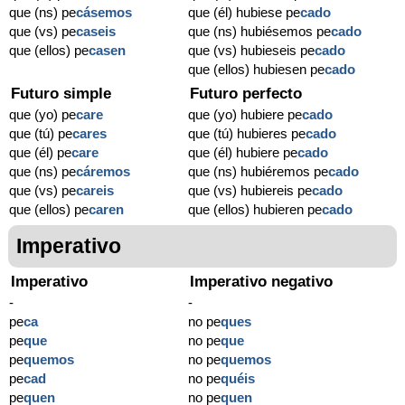
que (ns) pe
cásemos
que (él) hubiese pe
cado
que (vs) pe
caseis
que (ns) hubiésemos pe
cado
que (ellos) pe
casen
que (vs) hubieseis pe
cado
que (ellos) hubiesen pe
cado
Futuro simple
Futuro perfecto
que (yo) pe
care
que (yo) hubiere pe
cado
que (tú) pe
cares
que (tú) hubieres pe
cado
que (él) pe
care
que (él) hubiere pe
cado
que (ns) pe
cáremos
que (ns) hubiéremos pe
cado
que (vs) pe
careis
que (vs) hubiereis pe
cado
que (ellos) pe
caren
que (ellos) hubieren pe
cado
Imperativo
Imperativo
Imperativo negativo
-
-
pe
ca
no pe
ques
pe
que
no pe
que
pe
quemos
no pe
quemos
pe
cad
no pe
quéis
pe
quen
no pe
quen