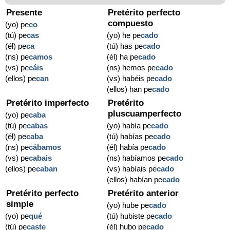
Presente
Pretérito perfecto
compuesto
(yo) pe
co
(tú) pe
cas
(yo) he pe
cado
(él) pe
ca
(tú) has pe
cado
(ns) pe
camos
(él) ha pe
cado
(vs) pe
cáis
(ns) hemos pe
cado
(ellos) pe
can
(vs) habéis pe
cado
(ellos) han pe
cado
Pretérito imperfecto
Pretérito
pluscuamperfecto
(yo) pe
caba
(tú) pe
cabas
(yo) había pe
cado
(él) pe
caba
(tú) habías pe
cado
(ns) pe
cábamos
(él) había pe
cado
(vs) pe
cabais
(ns) habíamos pe
cado
(ellos) pe
caban
(vs) habíais pe
cado
(ellos) habían pe
cado
Pretérito perfecto
Pretérito anterior
simple
(yo) hube pe
cado
(yo) pe
qué
(tú) hubiste pe
cado
(tú) pe
caste
(él) hubo pe
cado