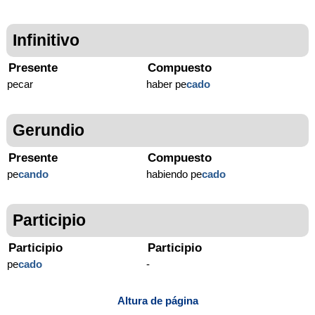
Infinitivo
Presente
Compuesto
pecar
haber pe
cado
Gerundio
Presente
Compuesto
pe
cando
habiendo pe
cado
Participio
Participio
Participio
pe
cado
-
Altura de página