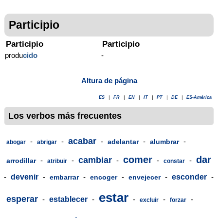
Participio
Participio
Participio
produ
cido
-
Altura de página
ES
|
FR
|
EN
|
IT
|
PT
|
DE
|
ES-América
Los verbos más frecuentes
acabar
-
-
-
-
-
adelantar
alumbrar
abogar
abrigar
comer
dar
cambiar
-
-
-
-
-
arrodillar
atribuir
constar
-
devenir
-
-
-
-
esconder
-
embarrar
encoger
envejecer
estar
esperar
-
establecer
-
-
-
-
excluir
forzar