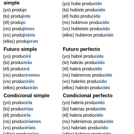
simple
(yo) hube produ
cido
(yo) produ
je
(tú) hubiste produ
cido
(tú) produ
jiste
(él) hubo produ
cido
(él) produ
jo
(ns) hubimos produ
cido
(ns) produ
jimos
(vs) hubisteis produ
cido
(vs) produ
jisteis
(ellos) hubieron produ
cido
(ellos) produ
jeron
Futuro simple
Futuro perfecto
(yo) produ
ciré
(yo) habré produ
cido
(tú) produ
cirás
(tú) habrás produ
cido
(él) produ
cirá
(él) habrá produ
cido
(ns) produ
ciremos
(ns) habremos produ
cido
(vs) produ
ciréis
(vs) habréis produ
cido
(ellos) produ
cirán
(ellos) habrán produ
cido
Condicional simple
Condicional perfecto
(yo) produ
ciría
(yo) habría produ
cido
(tú) produ
cirías
(tú) habrías produ
cido
(él) produ
ciría
(él) habría produ
cido
(ns) produ
ciríamos
(ns) habríamos produ
cido
(vs) produ
ciríais
(vs) habríais produ
cido
(ellos) produ
cirían
(ellos) habrían produ
cido