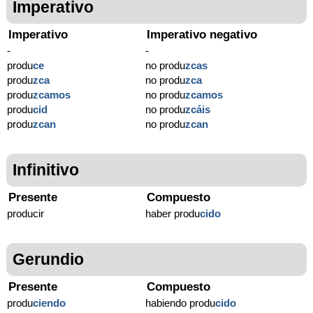
Imperativo
Imperativo
Imperativo negativo
-
-
produ
ce
no produ
zcas
produ
zca
no produ
zca
produ
zcamos
no produ
zcamos
produ
cid
no produ
zcáis
produ
zcan
no produ
zcan
Infinitivo
Presente
Compuesto
producir
haber produ
cido
Gerundio
Presente
Compuesto
produ
ciendo
habiendo produ
cido