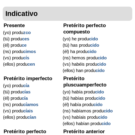
Indicativo
Presente
Pretérito perfecto
compuesto
(yo) produ
zco
(tú) produ
ces
(yo) he produ
cido
(él) produ
ce
(tú) has produ
cido
(ns) produ
cimos
(él) ha produ
cido
(vs) produ
cís
(ns) hemos produ
cido
(ellos) produ
cen
(vs) habéis produ
cido
(ellos) han produ
cido
Pretérito imperfecto
Pretérito
pluscuamperfecto
(yo) produ
cía
(tú) produ
cías
(yo) había produ
cido
(él) produ
cía
(tú) habías produ
cido
(ns) produ
cíamos
(él) había produ
cido
(vs) produ
cíais
(ns) habíamos produ
cido
(ellos) produ
cían
(vs) habíais produ
cido
(ellos) habían produ
cido
Pretérito perfecto
Pretérito anterior