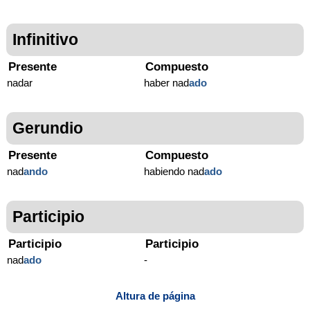
Infinitivo
Presente
Compuesto
nadar
haber nad
ado
Gerundio
Presente
Compuesto
nad
ando
habiendo nad
ado
Participio
Participio
Participio
nad
ado
-
Altura de página