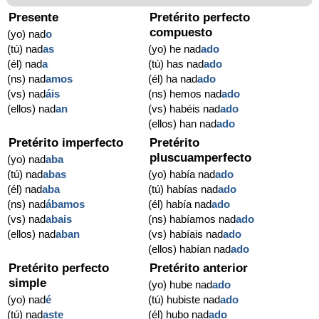
Presente
Pretérito perfecto
compuesto
(yo) nad
o
(tú) nad
as
(yo) he nad
ado
(él) nad
a
(tú) has nad
ado
(ns) nad
amos
(él) ha nad
ado
(vs) nad
áis
(ns) hemos nad
ado
(ellos) nad
an
(vs) habéis nad
ado
(ellos) han nad
ado
Pretérito imperfecto
Pretérito
pluscuamperfecto
(yo) nad
aba
(tú) nad
abas
(yo) había nad
ado
(él) nad
aba
(tú) habías nad
ado
(ns) nad
ábamos
(él) había nad
ado
(vs) nad
abais
(ns) habíamos nad
ado
(ellos) nad
aban
(vs) habíais nad
ado
(ellos) habían nad
ado
Pretérito perfecto
Pretérito anterior
simple
(yo) hube nad
ado
(yo) nad
é
(tú) hubiste nad
ado
(tú) nad
aste
(él) hubo nad
ado