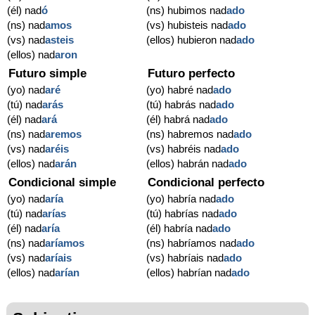
(él) nad
ó
(ns) hubimos nad
ado
(ns) nad
amos
(vs) hubisteis nad
ado
(vs) nad
asteis
(ellos) hubieron nad
ado
(ellos) nad
aron
Futuro simple
Futuro perfecto
(yo) nad
aré
(yo) habré nad
ado
(tú) nad
arás
(tú) habrás nad
ado
(él) nad
ará
(él) habrá nad
ado
(ns) nad
aremos
(ns) habremos nad
ado
(vs) nad
aréis
(vs) habréis nad
ado
(ellos) nad
arán
(ellos) habrán nad
ado
Condicional simple
Condicional perfecto
(yo) nad
aría
(yo) habría nad
ado
(tú) nad
arías
(tú) habrías nad
ado
(él) nad
aría
(él) habría nad
ado
(ns) nad
aríamos
(ns) habríamos nad
ado
(vs) nad
aríais
(vs) habríais nad
ado
(ellos) nad
arían
(ellos) habrían nad
ado