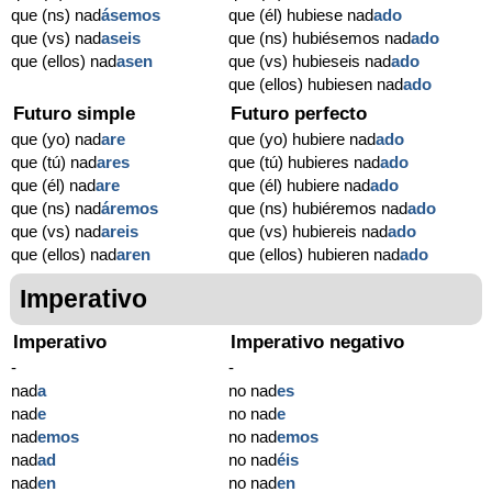
que (ns) nad
ásemos
que (él) hubiese nad
ado
que (vs) nad
aseis
que (ns) hubiésemos nad
ado
que (ellos) nad
asen
que (vs) hubieseis nad
ado
que (ellos) hubiesen nad
ado
Futuro simple
Futuro perfecto
que (yo) nad
are
que (yo) hubiere nad
ado
que (tú) nad
ares
que (tú) hubieres nad
ado
que (él) nad
are
que (él) hubiere nad
ado
que (ns) nad
áremos
que (ns) hubiéremos nad
ado
que (vs) nad
areis
que (vs) hubiereis nad
ado
que (ellos) nad
aren
que (ellos) hubieren nad
ado
Imperativo
Imperativo
Imperativo negativo
-
-
nad
a
no nad
es
nad
e
no nad
e
nad
emos
no nad
emos
nad
ad
no nad
éis
nad
en
no nad
en