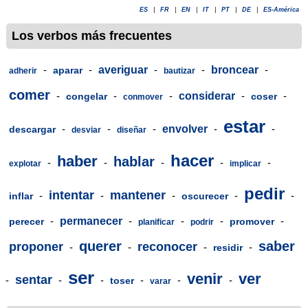
ES
|
FR
|
EN
|
IT
|
PT
|
DE
|
ES-América
Los verbos más frecuentes
-
-
averiguar
-
-
broncear
-
aparar
adherir
bautizar
comer
-
-
-
considerar
-
-
congelar
coser
conmover
estar
-
-
-
envolver
-
-
descargar
desviar
diseñar
hacer
haber
hablar
-
-
-
-
-
explotar
implicar
pedir
intentar
mantener
-
-
-
-
-
inflar
oscurecer
-
permanecer
-
-
-
-
perecer
promover
planificar
podrir
querer
saber
proponer
reconocer
-
-
-
-
residir
ser
venir
ver
sentar
-
-
-
-
-
-
toser
varar