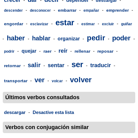
-
-
-
depender
-
-
descargar
-
-
-
-
-
embarrar
emprender
descender
desconocer
empañar
estar
-
-
-
-
-
engordar
esclavizar
estimar
excluir
guiñar
pedir
haber
poder
hablar
-
-
-
organizar
-
-
-
reír
-
quejar
-
-
-
-
-
raer
rellenar
reposar
podrir
ser
salir
sentar
traducir
-
-
-
-
-
retornar
volver
ver
-
-
-
transportar
volcar
Últimos verbos consultados
descargar
-
Desactive esta lista
Verbos con conjugación similar