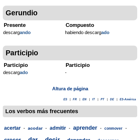
Gerundio
Presente
Compuesto
descarg
ando
habiendo descarg
ado
Participio
Participio
Participio
descarg
ado
-
Altura de página
ES
|
FR
|
EN
|
IT
|
PT
|
DE
|
ES-América
Los verbos más frecuentes
aprender
acertar
-
-
admitir
-
-
-
acodar
conmover
dar
decir
crecer