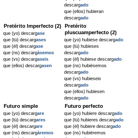
descarg
ado
que (ellos) hubieran
descarg
ado
Pretérito Imperfecto (2)
Pretérito
pluscuamperfecto (2)
que (yo) descarg
ase
que (tú) descarg
ases
que (yo) hubiese descarg
ado
que (él) descarg
ase
que (tú) hubieses
que (ns) descarg
ásemos
descarg
ado
que (vs) descarg
aseis
que (él) hubiese descarg
ado
que (ellos) descarg
asen
que (ns) hubiésemos
descarg
ado
que (vs) hubieseis
descarg
ado
que (ellos) hubiesen
descarg
ado
Futuro simple
Futuro perfecto
que (yo) descarg
are
que (yo) hubiere descarg
ado
que (tú) descarg
ares
que (tú) hubieres descarg
ado
que (él) descarg
are
que (él) hubiere descarg
ado
que (ns) descarg
áremos
que (ns) hubiéremos