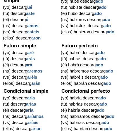
simple
(yo) hube descarg
ado
(yo) descarg
ué
(tú) hubiste descarg
ado
(tú) descarg
aste
(él) hubo descarg
ado
(él) descarg
ó
(ns) hubimos descarg
ado
(ns) descarg
amos
(vs) hubisteis descarg
ado
(vs) descarg
asteis
(ellos) hubieron descarg
ado
(ellos) descarg
aron
Futuro simple
Futuro perfecto
(yo) descarg
aré
(yo) habré descarg
ado
(tú) descarg
arás
(tú) habrás descarg
ado
(él) descarg
ará
(él) habrá descarg
ado
(ns) descarg
aremos
(ns) habremos descarg
ado
(vs) descarg
aréis
(vs) habréis descarg
ado
(ellos) descarg
arán
(ellos) habrán descarg
ado
Condicional simple
Condicional perfecto
(yo) descarg
aría
(yo) habría descarg
ado
(tú) descarg
arías
(tú) habrías descarg
ado
(él) descarg
aría
(él) habría descarg
ado
(ns) descarg
aríamos
(ns) habríamos descarg
ado
(vs) descarg
aríais
(vs) habríais descarg
ado
(ellos) descarg
arían
(ellos) habrían descarg
ado