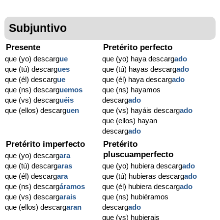
Subjuntivo
Presente
Pretérito perfecto
que (yo) descarg
ue
que (yo) haya descarg
ado
que (tú) descarg
ues
que (tú) hayas descarg
ado
que (él) descarg
ue
que (él) haya descarg
ado
que (ns) descarg
uemos
que (ns) hayamos
que (vs) descarg
uéis
descarg
ado
que (ellos) descarg
uen
que (vs) hayáis descarg
ado
que (ellos) hayan
descarg
ado
Pretérito imperfecto
Pretérito
pluscuamperfecto
que (yo) descarg
ara
que (tú) descarg
aras
que (yo) hubiera descarg
ado
que (él) descarg
ara
que (tú) hubieras descarg
ado
que (ns) descarg
áramos
que (él) hubiera descarg
ado
que (vs) descarg
arais
que (ns) hubiéramos
que (ellos) descarg
aran
descarg
ado
que (vs) hubierais