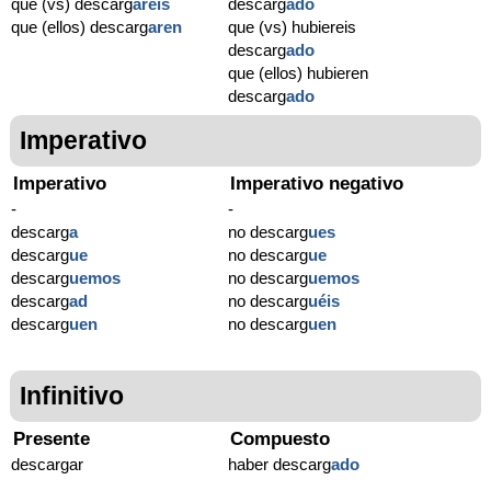
que (vs) descarg
areis
descarg
ado
que (ellos) descarg
aren
que (vs) hubiereis
descarg
ado
que (ellos) hubieren
descarg
ado
Imperativo
Imperativo
Imperativo negativo
-
-
descarg
a
no descarg
ues
descarg
ue
no descarg
ue
descarg
uemos
no descarg
uemos
descarg
ad
no descarg
uéis
descarg
uen
no descarg
uen
Infinitivo
Presente
Compuesto
descargar
haber descarg
ado