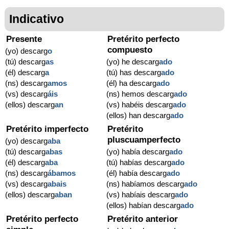
Indicativo
Presente
Pretérito perfecto
compuesto
(yo) descarg
o
(tú) descarg
as
(yo) he descarg
ado
(él) descarg
a
(tú) has descarg
ado
(ns) descarg
amos
(él) ha descarg
ado
(vs) descarg
áis
(ns) hemos descarg
ado
(ellos) descarg
an
(vs) habéis descarg
ado
(ellos) han descarg
ado
Pretérito imperfecto
Pretérito
pluscuamperfecto
(yo) descarg
aba
(tú) descarg
abas
(yo) había descarg
ado
(él) descarg
aba
(tú) habías descarg
ado
(ns) descarg
ábamos
(él) había descarg
ado
(vs) descarg
abais
(ns) habíamos descarg
ado
(ellos) descarg
aban
(vs) habíais descarg
ado
(ellos) habían descarg
ado
Pretérito perfecto
Pretérito anterior