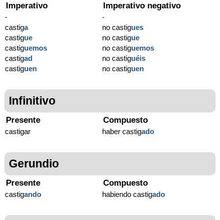
Imperativo
Imperativo negativo
-
-
castig
a
no castig
ues
castig
ue
no castig
ue
castig
uemos
no castig
uemos
castig
ad
no castig
uéis
castig
uen
no castig
uen
Infinitivo
Presente
Compuesto
castigar
haber castig
ado
Gerundio
Presente
Compuesto
castig
ando
habiendo castig
ado