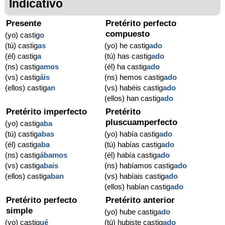
Indicativo
Presente
Pretérito perfecto
compuesto
(yo) castig
o
(tú) castig
as
(yo) he castig
ado
(él) castig
a
(tú) has castig
ado
(ns) castig
amos
(él) ha castig
ado
(vs) castig
áis
(ns) hemos castig
ado
(ellos) castig
an
(vs) habéis castig
ado
(ellos) han castig
ado
Pretérito imperfecto
Pretérito
pluscuamperfecto
(yo) castig
aba
(tú) castig
abas
(yo) había castig
ado
(él) castig
aba
(tú) habías castig
ado
(ns) castig
ábamos
(él) había castig
ado
(vs) castig
abais
(ns) habíamos castig
ado
(ellos) castig
aban
(vs) habíais castig
ado
(ellos) habían castig
ado
Pretérito perfecto
Pretérito anterior
simple
(yo) hube castig
ado
(yo) castig
ué
(tú) hubiste castig
ado