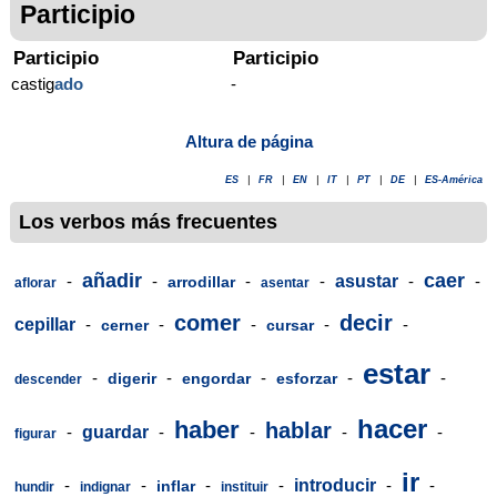
Participio
Participio
Participio
castig
ado
-
Altura de página
ES
|
FR
|
EN
|
IT
|
PT
|
DE
|
ES-América
Los verbos más frecuentes
añadir
caer
-
-
-
-
asustar
-
-
arrodillar
aflorar
asentar
comer
decir
cepillar
-
-
-
-
-
cerner
cursar
estar
-
-
-
-
-
digerir
engordar
esforzar
descender
hacer
haber
hablar
-
guardar
-
-
-
-
figurar
ir
-
-
-
-
introducir
-
-
inflar
hundir
indignar
instituir