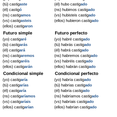
(tú) castig
aste
(él) hubo castig
ado
(él) castig
ó
(ns) hubimos castig
ado
(ns) castig
amos
(vs) hubisteis castig
ado
(vs) castig
asteis
(ellos) hubieron castig
ado
(ellos) castig
aron
Futuro simple
Futuro perfecto
(yo) castig
aré
(yo) habré castig
ado
(tú) castig
arás
(tú) habrás castig
ado
(él) castig
ará
(él) habrá castig
ado
(ns) castig
aremos
(ns) habremos castig
ado
(vs) castig
aréis
(vs) habréis castig
ado
(ellos) castig
arán
(ellos) habrán castig
ado
Condicional simple
Condicional perfecto
(yo) castig
aría
(yo) habría castig
ado
(tú) castig
arías
(tú) habrías castig
ado
(él) castig
aría
(él) habría castig
ado
(ns) castig
aríamos
(ns) habríamos castig
ado
(vs) castig
aríais
(vs) habríais castig
ado
(ellos) castig
arían
(ellos) habrían castig
ado