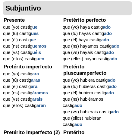
Subjuntivo
Presente
Pretérito perfecto
que (yo) castig
ue
que (yo) haya castig
ado
que (tú) castig
ues
que (tú) hayas castig
ado
que (él) castig
ue
que (él) haya castig
ado
que (ns) castig
uemos
que (ns) hayamos castig
ado
que (vs) castig
uéis
que (vs) hayáis castig
ado
que (ellos) castig
uen
que (ellos) hayan castig
ado
Pretérito imperfecto
Pretérito
pluscuamperfecto
que (yo) castig
ara
que (tú) castig
aras
que (yo) hubiera castig
ado
que (él) castig
ara
que (tú) hubieras castig
ado
que (ns) castig
áramos
que (él) hubiera castig
ado
que (vs) castig
arais
que (ns) hubiéramos
que (ellos) castig
aran
castig
ado
que (vs) hubierais castig
ado
que (ellos) hubieran
castig
ado
Pretérito Imperfecto (2)
Pretérito