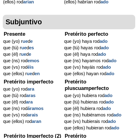
(ellos) rod
arían
(ellos) habrían rod
ado
Subjuntivo
Presente
Pretérito perfecto
que (yo) r
ue
d
e
que (yo) haya rod
ado
que (tú) r
ue
d
es
que (tú) hayas rod
ado
que (él) r
ue
d
e
que (él) haya rod
ado
que (ns) rod
emos
que (ns) hayamos rod
ado
que (vs) rod
éis
que (vs) hayáis rod
ado
que (ellos) r
ue
d
en
que (ellos) hayan rod
ado
Pretérito imperfecto
Pretérito
pluscuamperfecto
que (yo) rod
ara
que (tú) rod
aras
que (yo) hubiera rod
ado
que (él) rod
ara
que (tú) hubieras rod
ado
que (ns) rod
áramos
que (él) hubiera rod
ado
que (vs) rod
arais
que (ns) hubiéramos rod
ado
que (ellos) rod
aran
que (vs) hubierais rod
ado
que (ellos) hubieran rod
ado
Pretérito Imperfecto (2)
Pretérito