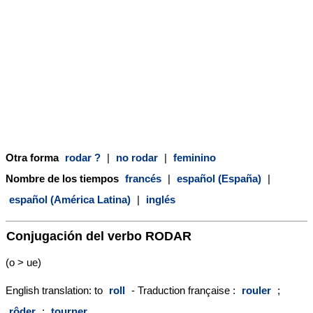
Otra forma
rodar ?
|
no rodar
|
feminino
Nombre de los tiempos
francés
|
español (España)
|
español (América Latina)
|
inglés
Conjugación del verbo
RODAR
(o > ue)
English translation: to
roll
- Traduction française :
rouler
;
rôder
;
tourner