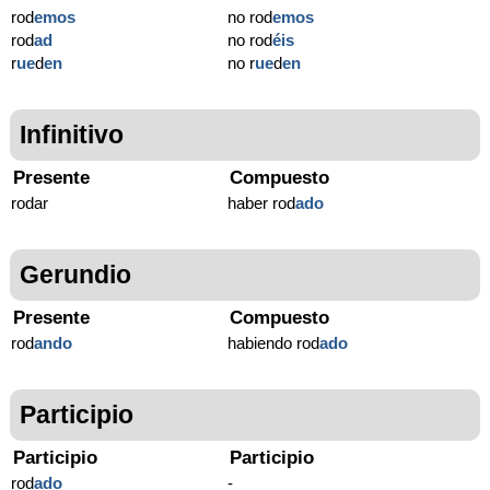
rod
emos
no rod
emos
rod
ad
no rod
éis
r
ue
d
en
no r
ue
d
en
Infinitivo
Presente
Compuesto
rodar
haber rod
ado
Gerundio
Presente
Compuesto
rod
ando
habiendo rod
ado
Participio
Participio
Participio
rod
ado
-