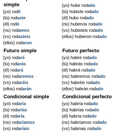
simple
(yo) hube rod
ado
(yo) rod
é
(tú) hubiste rod
ado
(tú) rod
aste
(él) hubo rod
ado
(él) rod
ó
(ns) hubimos rod
ado
(ns) rod
amos
(vs) hubisteis rod
ado
(vs) rod
asteis
(ellos) hubieron rod
ado
(ellos) rod
aron
Futuro simple
Futuro perfecto
(yo) rod
aré
(yo) habré rod
ado
(tú) rod
arás
(tú) habrás rod
ado
(él) rod
ará
(él) habrá rod
ado
(ns) rod
aremos
(ns) habremos rod
ado
(vs) rod
aréis
(vs) habréis rod
ado
(ellos) rod
arán
(ellos) habrán rod
ado
Condicional simple
Condicional perfecto
(yo) rod
aría
(yo) habría rod
ado
(tú) rod
arías
(tú) habrías rod
ado
(él) rod
aría
(él) habría rod
ado
(ns) rod
aríamos
(ns) habríamos rod
ado
(vs) rod
aríais
(vs) habríais rod
ado