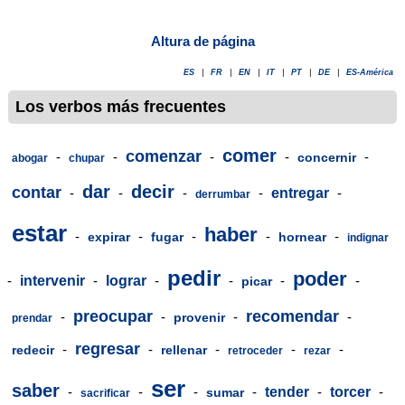
Altura de página
ES
|
FR
|
EN
|
IT
|
PT
|
DE
|
ES-América
Los verbos más frecuentes
comer
comenzar
-
-
-
-
-
concernir
abogar
chupar
dar
decir
contar
-
-
-
-
entregar
-
derrumbar
estar
haber
-
-
-
-
-
expirar
fugar
hornear
indignar
pedir
poder
-
intervenir
-
lograr
-
-
-
-
picar
preocupar
recomendar
-
-
-
-
provenir
prendar
regresar
-
-
-
-
-
redecir
rellenar
retroceder
rezar
ser
saber
-
-
-
-
tender
-
torcer
-
sumar
sacrificar