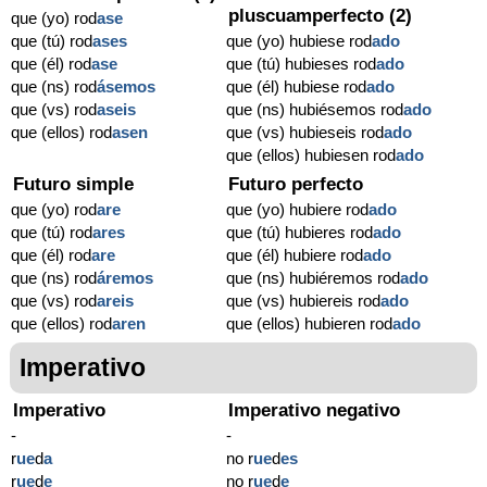
pluscuamperfecto (2)
que (yo) rod
ase
que (tú) rod
ases
que (yo) hubiese rod
ado
que (él) rod
ase
que (tú) hubieses rod
ado
que (ns) rod
ásemos
que (él) hubiese rod
ado
que (vs) rod
aseis
que (ns) hubiésemos rod
ado
que (ellos) rod
asen
que (vs) hubieseis rod
ado
que (ellos) hubiesen rod
ado
Futuro simple
Futuro perfecto
que (yo) rod
are
que (yo) hubiere rod
ado
que (tú) rod
ares
que (tú) hubieres rod
ado
que (él) rod
are
que (él) hubiere rod
ado
que (ns) rod
áremos
que (ns) hubiéremos rod
ado
que (vs) rod
areis
que (vs) hubiereis rod
ado
que (ellos) rod
aren
que (ellos) hubieren rod
ado
Imperativo
Imperativo
Imperativo negativo
-
-
r
ue
d
a
no r
ue
d
es
r
ue
d
e
no r
ue
d
e