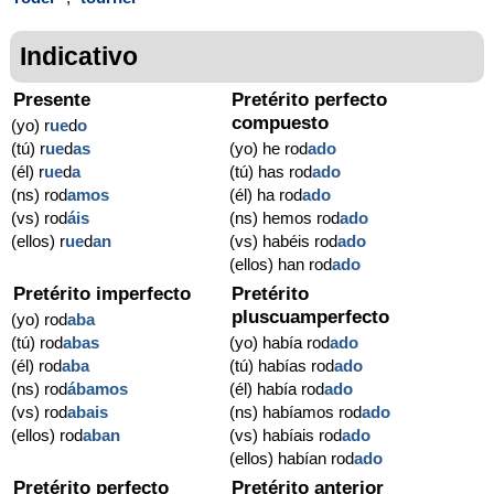
Indicativo
Presente
Pretérito perfecto
compuesto
(yo) r
ue
d
o
(tú) r
ue
d
as
(yo) he rod
ado
(él) r
ue
d
a
(tú) has rod
ado
(ns) rod
amos
(él) ha rod
ado
(vs) rod
áis
(ns) hemos rod
ado
(ellos) r
ue
d
an
(vs) habéis rod
ado
(ellos) han rod
ado
Pretérito imperfecto
Pretérito
pluscuamperfecto
(yo) rod
aba
(tú) rod
abas
(yo) había rod
ado
(él) rod
aba
(tú) habías rod
ado
(ns) rod
ábamos
(él) había rod
ado
(vs) rod
abais
(ns) habíamos rod
ado
(ellos) rod
aban
(vs) habíais rod
ado
(ellos) habían rod
ado
Pretérito perfecto
Pretérito anterior