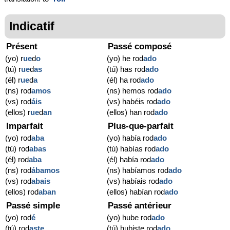
Indicatif
Présent
Passé composé
(yo) r
ue
d
o
(yo) he rod
ado
(tú) r
ue
d
as
(tú) has rod
ado
(él) r
ue
d
a
(él) ha rod
ado
(ns) rod
amos
(ns) hemos rod
ado
(vs) rod
áis
(vs) habéis rod
ado
(ellos) r
ue
d
an
(ellos) han rod
ado
Imparfait
Plus-que-parfait
(yo) rod
aba
(yo) había rod
ado
(tú) rod
abas
(tú) habías rod
ado
(él) rod
aba
(él) había rod
ado
(ns) rod
ábamos
(ns) habíamos rod
ado
(vs) rod
abais
(vs) habíais rod
ado
(ellos) rod
aban
(ellos) habían rod
ado
Passé simple
Passé antérieur
(yo) rod
é
(yo) hube rod
ado
(tú) rod
aste
(tú) hubiste rod
ado