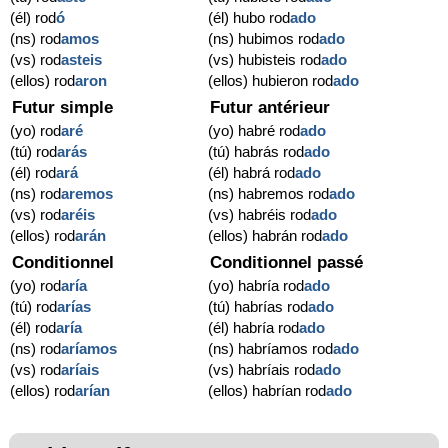
(él) rod
ó
(él) hubo rod
ado
(ns) rod
amos
(ns) hubimos rod
ado
(vs) rod
asteis
(vs) hubisteis rod
ado
(ellos) rod
aron
(ellos) hubieron rod
ado
Futur simple
Futur antérieur
(yo) rod
aré
(yo) habré rod
ado
(tú) rod
arás
(tú) habrás rod
ado
(él) rod
ará
(él) habrá rod
ado
(ns) rod
aremos
(ns) habremos rod
ado
(vs) rod
aréis
(vs) habréis rod
ado
(ellos) rod
arán
(ellos) habrán rod
ado
Conditionnel
Conditionnel passé
(yo) rod
aría
(yo) habría rod
ado
(tú) rod
arías
(tú) habrías rod
ado
(él) rod
aría
(él) habría rod
ado
(ns) rod
aríamos
(ns) habríamos rod
ado
(vs) rod
aríais
(vs) habríais rod
ado
(ellos) rod
arían
(ellos) habrían rod
ado