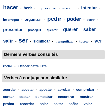
hacer
intentar
-
herir
-
-
-
-
impresionar
inscribir
pedir
poder
-
organizar
-
-
-
-
interrogar
podrir
querer
saber
presentar
-
-
-
-
-
proseguir
quebrar
ser
ver
salir
-
-
significar
-
-
-
tranquilizar
tutear
Derniers verbes consultés
rodar
-
Effacer cette liste
Verbes à conjugaison similaire
acordar
-
acostar
-
apostar
-
aprobar
-
comprobar
-
contar
-
costar
-
demostrar
-
encontrar
-
mostrar
-
probar
-
recordar
-
solar
-
soltar
-
soñar
-
volar