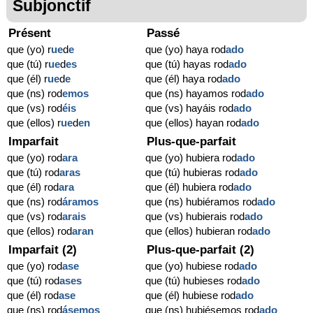
Subjonctif
Présent
Passé
que (yo) r
ue
d
e
que (yo) haya rod
ado
que (tú) r
ue
d
es
que (tú) hayas rod
ado
que (él) r
ue
d
e
que (él) haya rod
ado
que (ns) rod
emos
que (ns) hayamos rod
ado
que (vs) rod
éis
que (vs) hayáis rod
ado
que (ellos) r
ue
d
en
que (ellos) hayan rod
ado
Imparfait
Plus-que-parfait
que (yo) rod
ara
que (yo) hubiera rod
ado
que (tú) rod
aras
que (tú) hubieras rod
ado
que (él) rod
ara
que (él) hubiera rod
ado
que (ns) rod
áramos
que (ns) hubiéramos rod
ado
que (vs) rod
arais
que (vs) hubierais rod
ado
que (ellos) rod
aran
que (ellos) hubieran rod
ado
Imparfait (2)
Plus-que-parfait (2)
que (yo) rod
ase
que (yo) hubiese rod
ado
que (tú) rod
ases
que (tú) hubieses rod
ado
que (él) rod
ase
que (él) hubiese rod
ado
que (ns) rod
ásemos
que (ns) hubiésemos rod
ado