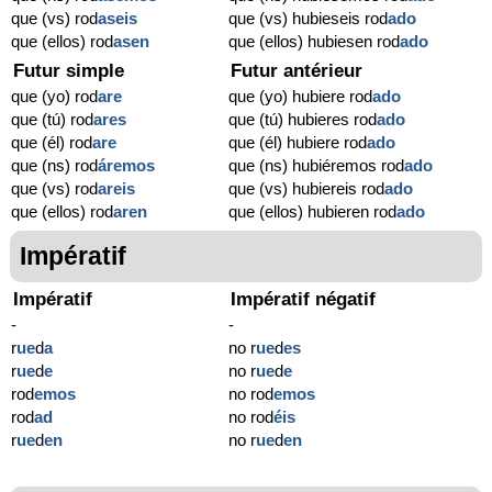
que (vs) rod
aseis
que (vs) hubieseis rod
ado
que (ellos) rod
asen
que (ellos) hubiesen rod
ado
Futur simple
Futur antérieur
que (yo) rod
are
que (yo) hubiere rod
ado
que (tú) rod
ares
que (tú) hubieres rod
ado
que (él) rod
are
que (él) hubiere rod
ado
que (ns) rod
áremos
que (ns) hubiéremos rod
ado
que (vs) rod
areis
que (vs) hubiereis rod
ado
que (ellos) rod
aren
que (ellos) hubieren rod
ado
Impératif
Impératif
Impératif négatif
-
-
r
ue
d
a
no r
ue
d
es
r
ue
d
e
no r
ue
d
e
rod
emos
no rod
emos
rod
ad
no rod
éis
r
ue
d
en
no r
ue
d
en