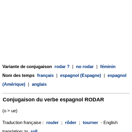
Variante de conjugaison
rodar ?
|
no rodar
|
féminin
Nom des temps
français
|
espagnol (Espagne)
|
espagnol
(Amérique)
|
anglais
Conjugaison du verbe espagnol
RODAR
(o > ue)
Traduction française :
rouler
;
rôder
;
tourner
- English
translation: to
roll