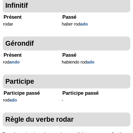
Infinitif
Présent
Passé
rodar
haber rod
ado
Gérondif
Présent
Passé
rod
ando
habiendo rod
ado
Participe
Participe passé
Participe passé
rod
ado
-
Règle du verbe rodar