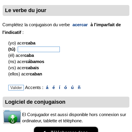
Le verbe du jour
Complétez la conjugaison du verbe
acercar
à l'imparfait de
l'indicatif
:
(yo) acer
caba
(tú)
(él) acer
caba
(ns) acer
cábamos
(vs) acer
cabais
(ellos) acer
caban
Accents :
á
é
í
ó
ú
ñ
Logiciel de conjugaison
El Conjugador est aussi disponible hors connexion sur
ordinateur, tablette et téléphone.