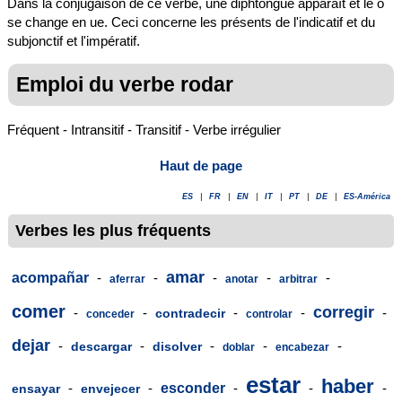
Dans la conjugaison de ce verbe, une diphtongue apparaît et le o
se change en ue. Ceci concerne les présents de l'indicatif et du
subjonctif et l'impératif.
Emploi du verbe rodar
Fréquent - Intransitif - Transitif - Verbe irrégulier
Haut de page
ES
|
FR
|
EN
|
IT
|
PT
|
DE
|
ES-América
Verbes les plus fréquents
amar
acompañar
-
-
-
-
-
aferrar
anotar
arbitrar
comer
corregir
-
-
-
-
-
contradecir
conceder
controlar
dejar
-
-
-
-
-
descargar
disolver
doblar
encabezar
estar
haber
-
-
esconder
-
-
-
ensayar
envejecer