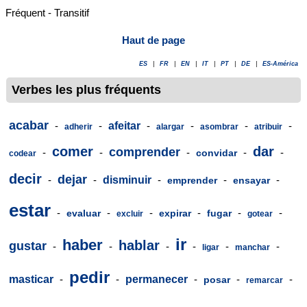
Fréquent - Transitif
Haut de page
ES
|
FR
|
EN
|
IT
|
PT
|
DE
|
ES-América
Verbes les plus fréquents
acabar
-
-
afeitar
-
-
-
-
adherir
alargar
asombrar
atribuir
comer
dar
comprender
-
-
-
-
-
convidar
codear
decir
dejar
-
-
disminuir
-
-
-
emprender
ensayar
estar
-
-
-
-
-
-
evaluar
expirar
fugar
excluir
gotear
ir
haber
hablar
gustar
-
-
-
-
-
-
ligar
manchar
pedir
masticar
-
-
permanecer
-
-
-
posar
remarcar