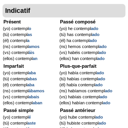
Indicatif
Présent
Passé composé
(yo) contempl
o
(yo) he contempl
ado
(tú) contempl
as
(tú) has contempl
ado
(él) contempl
a
(él) ha contempl
ado
(ns) contempl
amos
(ns) hemos contempl
ado
(vs) contempl
áis
(vs) habéis contempl
ado
(ellos) contempl
an
(ellos) han contempl
ado
Imparfait
Plus-que-parfait
(yo) contempl
aba
(yo) había contempl
ado
(tú) contempl
abas
(tú) habías contempl
ado
(él) contempl
aba
(él) había contempl
ado
(ns) contempl
ábamos
(ns) habíamos contempl
ado
(vs) contempl
abais
(vs) habíais contempl
ado
(ellos) contempl
aban
(ellos) habían contempl
ado
Passé simple
Passé antérieur
(yo) contempl
é
(yo) hube contempl
ado
(tú) contempl
aste
(tú) hubiste contempl
ado