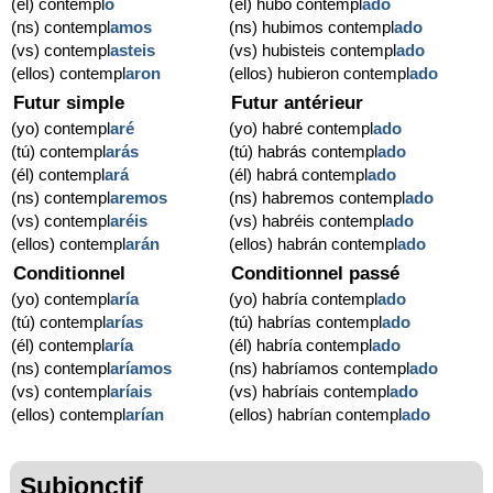
(él) contempl
ó
(él) hubo contempl
ado
(ns) contempl
amos
(ns) hubimos contempl
ado
(vs) contempl
asteis
(vs) hubisteis contempl
ado
(ellos) contempl
aron
(ellos) hubieron contempl
ado
Futur simple
Futur antérieur
(yo) contempl
aré
(yo) habré contempl
ado
(tú) contempl
arás
(tú) habrás contempl
ado
(él) contempl
ará
(él) habrá contempl
ado
(ns) contempl
aremos
(ns) habremos contempl
ado
(vs) contempl
aréis
(vs) habréis contempl
ado
(ellos) contempl
arán
(ellos) habrán contempl
ado
Conditionnel
Conditionnel passé
(yo) contempl
aría
(yo) habría contempl
ado
(tú) contempl
arías
(tú) habrías contempl
ado
(él) contempl
aría
(él) habría contempl
ado
(ns) contempl
aríamos
(ns) habríamos contempl
ado
(vs) contempl
aríais
(vs) habríais contempl
ado
(ellos) contempl
arían
(ellos) habrían contempl
ado
Subjonctif