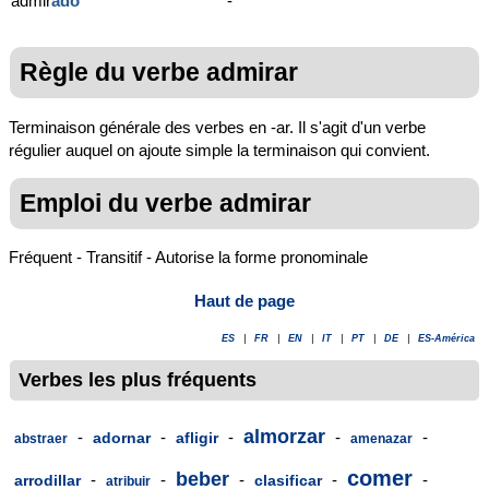
admir
ado
-
Règle du verbe admirar
Terminaison générale des verbes en -ar. Il s'agit d'un verbe
régulier auquel on ajoute simple la terminaison qui convient.
Emploi du verbe admirar
Fréquent - Transitif - Autorise la forme pronominale
Haut de page
ES
|
FR
|
EN
|
IT
|
PT
|
DE
|
ES-América
Verbes les plus fréquents
almorzar
-
-
-
-
-
adornar
afligir
abstraer
amenazar
comer
beber
-
-
-
-
-
arrodillar
clasificar
atribuir