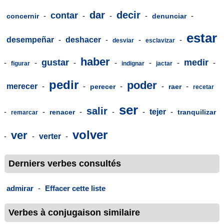
dar
decir
contar
-
-
-
-
-
concernir
denunciar
estar
desempeñar
-
deshacer
-
-
-
desviar
esclavizar
haber
gustar
medir
-
-
-
-
-
-
-
figurar
indignar
jactar
pedir
poder
merecer
-
-
-
-
-
perecer
raer
recetar
ser
salir
-
-
-
-
-
tejer
-
renacer
tranquilizar
remarcar
volver
ver
-
-
verter
-
Derniers verbes consultés
admirar
-
Effacer cette liste
Verbes à conjugaison similaire