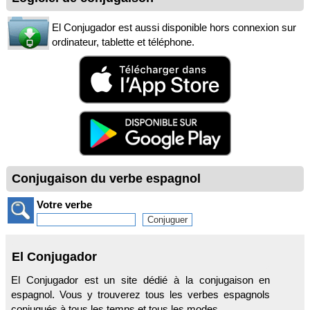
El Conjugador est aussi disponible hors connexion sur
ordinateur, tablette et téléphone.
Conjugaison du verbe espagnol
Votre verbe
El Conjugador
El Conjugador est un site dédié à la conjugaison en
espagnol. Vous y trouverez tous les verbes espagnols
conjugués à tous les temps et tous les modes.