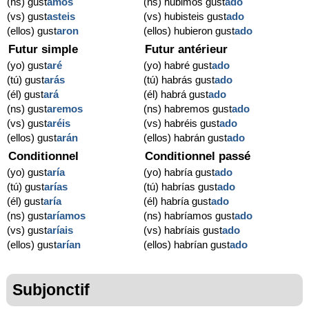
(ns) gust
amos
(ns) hubimos gust
ado
(vs) gust
asteis
(vs) hubisteis gust
ado
(ellos) gust
aron
(ellos) hubieron gust
ado
Futur simple
Futur antérieur
(yo) gust
aré
(yo) habré gust
ado
(tú) gust
arás
(tú) habrás gust
ado
(él) gust
ará
(él) habrá gust
ado
(ns) gust
aremos
(ns) habremos gust
ado
(vs) gust
aréis
(vs) habréis gust
ado
(ellos) gust
arán
(ellos) habrán gust
ado
Conditionnel
Conditionnel passé
(yo) gust
aría
(yo) habría gust
ado
(tú) gust
arías
(tú) habrías gust
ado
(él) gust
aría
(él) habría gust
ado
(ns) gust
aríamos
(ns) habríamos gust
ado
(vs) gust
aríais
(vs) habríais gust
ado
(ellos) gust
arían
(ellos) habrían gust
ado
Subjonctif