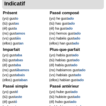
Indicatif
Présent
Passé composé
(yo) gust
o
(yo) he gust
ado
(tú) gust
as
(tú) has gust
ado
(él) gust
a
(él) ha gust
ado
(ns) gust
amos
(ns) hemos gust
ado
(vs) gust
áis
(vs) habéis gust
ado
(ellos) gust
an
(ellos) han gust
ado
Imparfait
Plus-que-parfait
(yo) gust
aba
(yo) había gust
ado
(tú) gust
abas
(tú) habías gust
ado
(él) gust
aba
(él) había gust
ado
(ns) gust
ábamos
(ns) habíamos gust
ado
(vs) gust
abais
(vs) habíais gust
ado
(ellos) gust
aban
(ellos) habían gust
ado
Passé simple
Passé antérieur
(yo) gust
é
(yo) hube gust
ado
(tú) gust
aste
(tú) hubiste gust
ado
(él) gust
ó
(él) hubo gust
ado