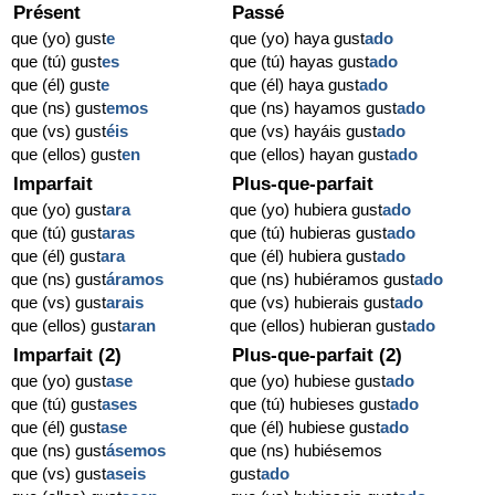
Présent
Passé
que (yo) gust
e
que (yo) haya gust
ado
que (tú) gust
es
que (tú) hayas gust
ado
que (él) gust
e
que (él) haya gust
ado
que (ns) gust
emos
que (ns) hayamos gust
ado
que (vs) gust
éis
que (vs) hayáis gust
ado
que (ellos) gust
en
que (ellos) hayan gust
ado
Imparfait
Plus-que-parfait
que (yo) gust
ara
que (yo) hubiera gust
ado
que (tú) gust
aras
que (tú) hubieras gust
ado
que (él) gust
ara
que (él) hubiera gust
ado
que (ns) gust
áramos
que (ns) hubiéramos gust
ado
que (vs) gust
arais
que (vs) hubierais gust
ado
que (ellos) gust
aran
que (ellos) hubieran gust
ado
Imparfait (2)
Plus-que-parfait (2)
que (yo) gust
ase
que (yo) hubiese gust
ado
que (tú) gust
ases
que (tú) hubieses gust
ado
que (él) gust
ase
que (él) hubiese gust
ado
que (ns) gust
ásemos
que (ns) hubiésemos
que (vs) gust
aseis
gust
ado