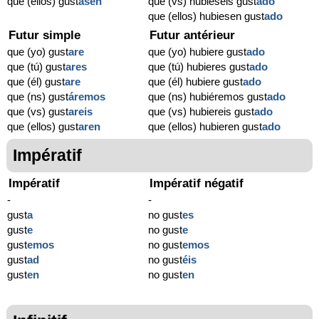
que (ellos) gust
asen
que (vs) hubieseis gust
ado
que (ellos) hubiesen gust
ado
Futur simple
Futur antérieur
que (yo) gust
are
que (yo) hubiere gust
ado
que (tú) gust
ares
que (tú) hubieres gust
ado
que (él) gust
are
que (él) hubiere gust
ado
que (ns) gust
áremos
que (ns) hubiéremos gust
ado
que (vs) gust
areis
que (vs) hubiereis gust
ado
que (ellos) gust
aren
que (ellos) hubieren gust
ado
Impératif
Impératif
Impératif négatif
-
-
gust
a
no gust
es
gust
e
no gust
e
gust
emos
no gust
emos
gust
ad
no gust
éis
gust
en
no gust
en