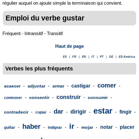
régulier auquel on ajoute simple la terminaison qui convient.
Emploi du verbe gustar
Fréquent - Intransitif - Transitif
Haut de page
ES
|
FR
|
EN
|
IT
|
PT
|
DE
|
ES-América
Verbes les plus fréquents
comer
-
-
-
castigar
-
-
acaecer
adjuntar
armar
construir
-
-
-
-
consentir
consumir
conmover
estar
dar
dirigir
-
-
-
-
-
fingir
-
contradecir
copiar
ir
haber
-
-
-
-
-
notar
-
placer
mojar
guiñar
indignar