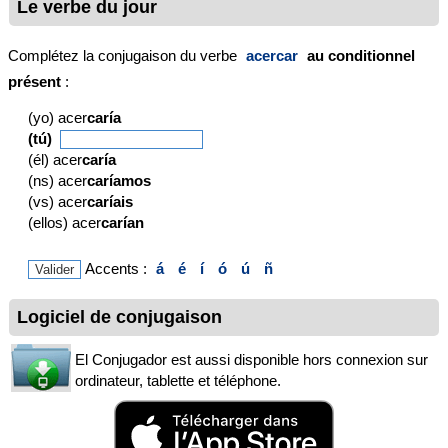
Le verbe du jour
Complétez la conjugaison du verbe
acercar
au conditionnel
présent
:
(yo) acer
caría
(tú)
(él) acer
caría
(ns) acer
caríamos
(vs) acer
caríais
(ellos) acer
carían
Accents :
á
é
í
ó
ú
ñ
Logiciel de conjugaison
El Conjugador est aussi disponible hors connexion sur
ordinateur, tablette et téléphone.