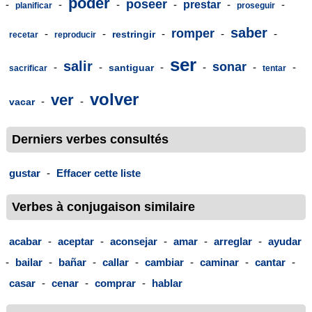
poder
poseer
-
-
-
-
prestar
-
-
planificar
proseguir
saber
romper
-
-
-
-
-
restringir
recetar
reproducir
ser
salir
sonar
-
-
-
-
-
-
santiguar
sacrificar
tentar
volver
ver
-
-
vacar
Derniers verbes consultés
gustar
-
Effacer cette liste
Verbes à conjugaison similaire
acabar
-
aceptar
-
aconsejar
-
amar
-
arreglar
-
ayudar
-
bailar
-
bañar
-
callar
-
cambiar
-
caminar
-
cantar
-
casar
-
cenar
-
comprar
-
hablar