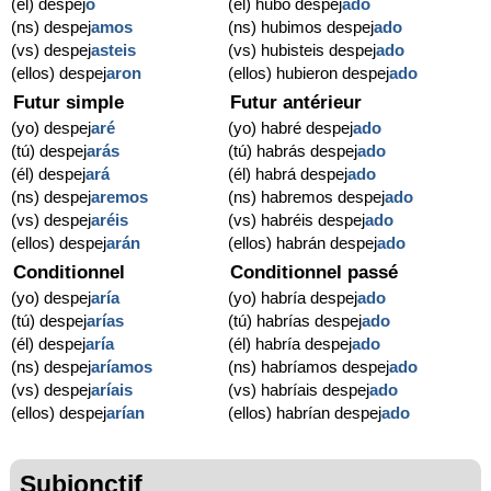
(él) despej
ó
(él) hubo despej
ado
(ns) despej
amos
(ns) hubimos despej
ado
(vs) despej
asteis
(vs) hubisteis despej
ado
(ellos) despej
aron
(ellos) hubieron despej
ado
Futur simple
Futur antérieur
(yo) despej
aré
(yo) habré despej
ado
(tú) despej
arás
(tú) habrás despej
ado
(él) despej
ará
(él) habrá despej
ado
(ns) despej
aremos
(ns) habremos despej
ado
(vs) despej
aréis
(vs) habréis despej
ado
(ellos) despej
arán
(ellos) habrán despej
ado
Conditionnel
Conditionnel passé
(yo) despej
aría
(yo) habría despej
ado
(tú) despej
arías
(tú) habrías despej
ado
(él) despej
aría
(él) habría despej
ado
(ns) despej
aríamos
(ns) habríamos despej
ado
(vs) despej
aríais
(vs) habríais despej
ado
(ellos) despej
arían
(ellos) habrían despej
ado
Subjonctif