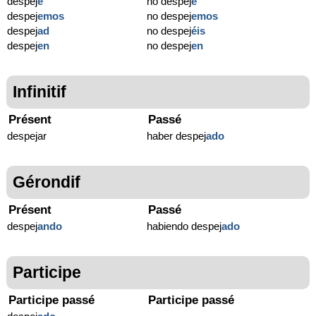
despej
e
no despej
e
despej
emos
no despej
emos
despej
ad
no despej
éis
despej
en
no despej
en
Infinitif
Présent
Passé
despejar
haber despej
ado
Gérondif
Présent
Passé
despej
ando
habiendo despej
ado
Participe
Participe passé
Participe passé