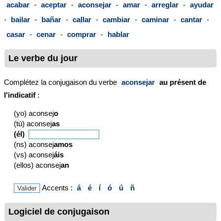
acabar
-
aceptar
-
aconsejar
-
amar
-
arreglar
-
ayudar
-
bailar
-
bañar
-
callar
-
cambiar
-
caminar
-
cantar
-
casar
-
cenar
-
comprar
-
hablar
Le verbe du jour
Complétez la conjugaison du verbe
aconsejar
au présent de
l'indicatif
:
(yo) aconsej
o
(tú) aconsej
as
(él)
(ns) aconsej
amos
(vs) aconsej
áis
(ellos) aconsej
an
Accents :
á
é
í
ó
ú
ñ
Logiciel de conjugaison