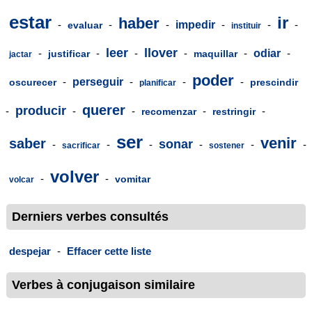
estar
ir
haber
-
-
-
impedir
-
-
-
evaluar
instituir
leer
llover
-
-
-
-
-
odiar
-
justificar
maquillar
jactar
poder
-
perseguir
-
-
-
oscurecer
prescindir
planificar
querer
producir
-
-
-
-
-
recomenzar
restringir
ser
venir
saber
sonar
-
-
-
-
-
-
sacrificar
sostener
volver
-
-
vomitar
volcar
Derniers verbes consultés
despejar
-
Effacer cette liste
Verbes à conjugaison similaire