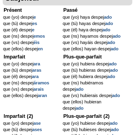
Présent
Passé
que (yo) despej
e
que (yo) haya despej
ado
que (tú) despej
es
que (tú) hayas despej
ado
que (él) despej
e
que (él) haya despej
ado
que (ns) despej
emos
que (ns) hayamos despej
ado
que (vs) despej
éis
que (vs) hayáis despej
ado
que (ellos) despej
en
que (ellos) hayan despej
ado
Imparfait
Plus-que-parfait
que (yo) despej
ara
que (yo) hubiera despej
ado
que (tú) despej
aras
que (tú) hubieras despej
ado
que (él) despej
ara
que (él) hubiera despej
ado
que (ns) despej
áramos
que (ns) hubiéramos
que (vs) despej
arais
despej
ado
que (ellos) despej
aran
que (vs) hubierais despej
ado
que (ellos) hubieran
despej
ado
Imparfait (2)
Plus-que-parfait (2)
que (yo) despej
ase
que (yo) hubiese despej
ado
que (tú) despej
ases
que (tú) hubieses despej
ado