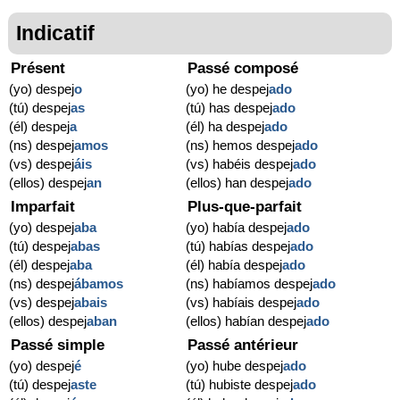
Indicatif
Présent
Passé composé
(yo) despej
o
(yo) he despej
ado
(tú) despej
as
(tú) has despej
ado
(él) despej
a
(él) ha despej
ado
(ns) despej
amos
(ns) hemos despej
ado
(vs) despej
áis
(vs) habéis despej
ado
(ellos) despej
an
(ellos) han despej
ado
Imparfait
Plus-que-parfait
(yo) despej
aba
(yo) había despej
ado
(tú) despej
abas
(tú) habías despej
ado
(él) despej
aba
(él) había despej
ado
(ns) despej
ábamos
(ns) habíamos despej
ado
(vs) despej
abais
(vs) habíais despej
ado
(ellos) despej
aban
(ellos) habían despej
ado
Passé simple
Passé antérieur
(yo) despej
é
(yo) hube despej
ado
(tú) despej
aste
(tú) hubiste despej
ado