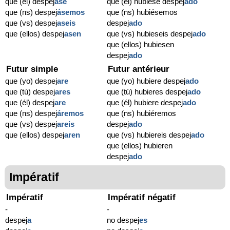
que (él) despej
ase
que (él) hubiese despej
ado
que (ns) despej
ásemos
que (ns) hubiésemos
que (vs) despej
aseis
despej
ado
que (ellos) despej
asen
que (vs) hubieseis despej
ado
que (ellos) hubiesen
despej
ado
Futur simple
Futur antérieur
que (yo) despej
are
que (yo) hubiere despej
ado
que (tú) despej
ares
que (tú) hubieres despej
ado
que (él) despej
are
que (él) hubiere despej
ado
que (ns) despej
áremos
que (ns) hubiéremos
que (vs) despej
areis
despej
ado
que (ellos) despej
aren
que (vs) hubiereis despej
ado
que (ellos) hubieren
despej
ado
Impératif
Impératif
Impératif négatif
-
-
despej
a
no despej
es