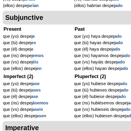
(ellos) despej
arían
(ellos) habrían despej
ado
Subjunctive
Present
Past
que (yo) despej
e
que (yo) haya despej
ado
que (tú) despej
es
que (tú) hayas despej
ado
que (él) despej
e
que (él) haya despej
ado
que (ns) despej
emos
que (ns) hayamos despej
ado
que (vs) despej
éis
que (vs) hayáis despej
ado
que (ellos) despej
en
que (ellos) hayan despej
ado
Imperfect (2)
Pluperfect (2)
que (yo) despej
ase
que (yo) hubiese despej
ado
que (tú) despej
ases
que (tú) hubieses despej
ado
que (él) despej
ase
que (él) hubiese despej
ado
que (ns) despej
ásemos
que (ns) hubiésemos despej
a
que (vs) despej
aseis
que (vs) hubieseis despej
ado
que (ellos) despej
asen
que (ellos) hubiesen despej
a
Imperative