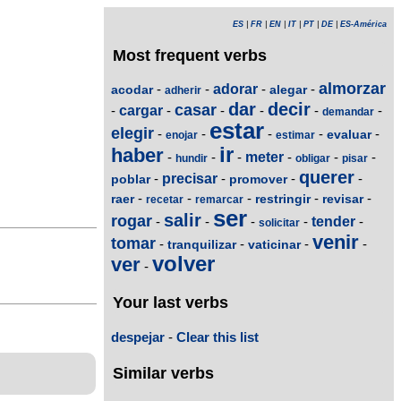
ES
|
FR
|
EN
|
IT
|
PT
|
DE
|
ES-América
Most frequent verbs
almorzar
-
-
adorar
-
-
acodar
alegar
adherir
dar
decir
casar
-
cargar
-
-
-
-
-
demandar
estar
elegir
-
-
-
-
-
evaluar
enojar
estimar
ir
haber
-
-
-
meter
-
-
-
hundir
obligar
pisar
querer
-
precisar
-
-
-
poblar
promover
-
-
-
-
-
raer
restringir
revisar
recetar
remarcar
ser
salir
rogar
-
-
-
-
tender
-
solicitar
venir
tomar
-
-
-
-
tranquilizar
vaticinar
volver
ver
-
Your last verbs
despejar
-
Clear this list
Similar verbs