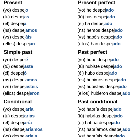
Present
Present perfect
(yo) despej
o
(yo) he despej
ado
(tú) despej
as
(tú) has despej
ado
(él) despej
a
(él) ha despej
ado
(ns) despej
amos
(ns) hemos despej
ado
(vs) despej
áis
(vs) habéis despej
ado
(ellos) despej
an
(ellos) han despej
ado
Simple past
Past perfect
(yo) despej
é
(yo) hube despej
ado
(tú) despej
aste
(tú) hubiste despej
ado
(él) despej
ó
(él) hubo despej
ado
(ns) despej
amos
(ns) hubimos despej
ado
(vs) despej
asteis
(vs) hubisteis despej
ado
(ellos) despej
aron
(ellos) hubieron despej
ado
Conditional
Past conditional
(yo) despej
aría
(yo) habría despej
ado
(tú) despej
arías
(tú) habrías despej
ado
(él) despej
aría
(él) habría despej
ado
(ns) despej
aríamos
(ns) habríamos despej
ado
(vs) despej
aríais
(vs) habríais despej
ado