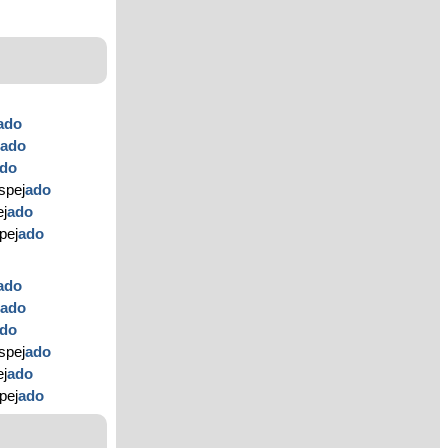
ado
j
ado
do
spej
ado
ej
ado
pej
ado
ado
j
ado
do
spej
ado
ej
ado
pej
ado