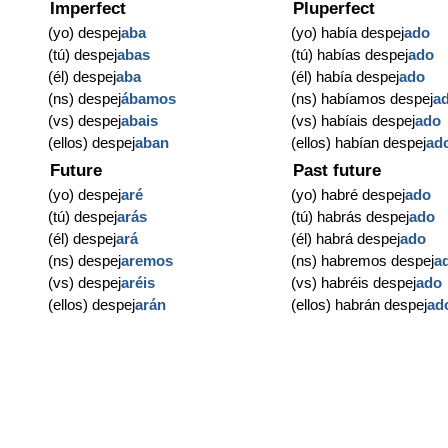
Imperfect
Pluperfect
(yo) despej
aba
(yo) había despej
ado
(tú) despej
abas
(tú) habías despej
ado
(él) despej
aba
(él) había despej
ado
(ns) despej
ábamos
(ns) habíamos despej
a
(vs) despej
abais
(vs) habíais despej
ado
(ellos) despej
aban
(ellos) habían despej
ad
Future
Past future
(yo) despej
aré
(yo) habré despej
ado
(tú) despej
arás
(tú) habrás despej
ado
(él) despej
ará
(él) habrá despej
ado
(ns) despej
aremos
(ns) habremos despej
a
(vs) despej
aréis
(vs) habréis despej
ado
(ellos) despej
arán
(ellos) habrán despej
ad