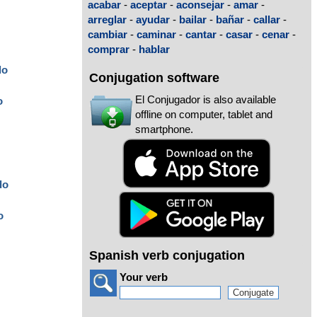
acabar
-
aceptar
-
aconsejar
-
amar
-
arreglar
-
ayudar
-
bailar
-
bañar
-
callar
-
cambiar
-
caminar
-
cantar
-
casar
-
cenar
-
comprar
-
hablar
do
Conjugation software
El Conjugador is also available
o
offline on computer, tablet and
smartphone.
do
o
Spanish verb conjugation
Your verb