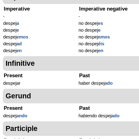
Imperative
Imperative negative
-
-
despej
a
no despej
es
despej
e
no despej
e
despej
emos
no despej
emos
despej
ad
no despej
éis
despej
en
no despej
en
Infinitive
Present
Past
despejar
haber despej
ado
Gerund
Present
Past
despej
ando
habiendo despej
ado
Participle