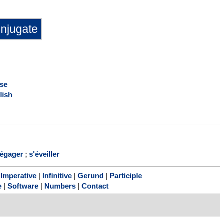
se
lish
égager
;
s'éveiller
|
Imperative
|
Infinitive
|
Gerund
|
Participle
e
|
Software
|
Numbers
|
Contact