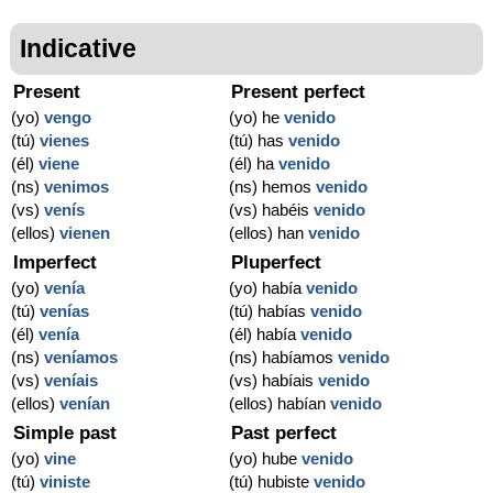
Indicative
Present
Present perfect
(yo)
vengo
(yo) he
venido
(tú)
vienes
(tú) has
venido
(él)
viene
(él) ha
venido
(ns)
venimos
(ns) hemos
venido
(vs)
venís
(vs) habéis
venido
(ellos)
vienen
(ellos) han
venido
Imperfect
Pluperfect
(yo)
venía
(yo) había
venido
(tú)
venías
(tú) habías
venido
(él)
venía
(él) había
venido
(ns)
veníamos
(ns) habíamos
venido
(vs)
veníais
(vs) habíais
venido
(ellos)
venían
(ellos) habían
venido
Simple past
Past perfect
(yo)
vine
(yo) hube
venido
(tú)
viniste
(tú) hubiste
venido