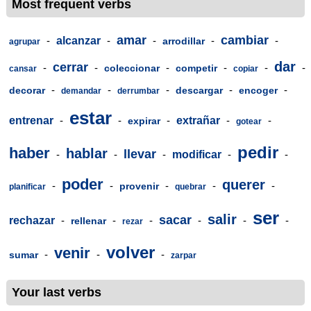
Most frequent verbs
amar
cambiar
-
alcanzar
-
-
-
-
arrodillar
agrupar
dar
cerrar
-
-
-
-
-
-
coleccionar
competir
cansar
copiar
-
-
-
-
-
decorar
descargar
encoger
demandar
derrumbar
estar
entrenar
-
-
-
extrañar
-
-
expirar
gotear
pedir
haber
hablar
llevar
-
-
-
modificar
-
-
poder
querer
-
-
-
-
-
provenir
planificar
quebrar
ser
salir
sacar
rechazar
-
-
-
-
-
-
rellenar
rezar
volver
venir
-
-
-
sumar
zarpar
Your last verbs