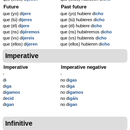
Future
Past future
que (yo) d
ijere
que (yo) hubiere d
icho
que (tú) d
ijeres
que (tú) hubieres d
icho
que (él) d
ijere
que (él) hubiere d
icho
que (ns) d
ijéremos
que (ns) hubiéremos d
icho
que (vs) d
ijereis
que (vs) hubiereis d
icho
que (ellos) d
ijeren
que (ellos) hubieren d
icho
Imperative
Imperative
Imperative negative
-
-
d
i
no d
igas
d
iga
no d
iga
d
igamos
no d
igamos
d
ecid
no d
igáis
d
igan
no d
igan
Infinitive