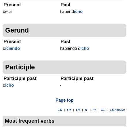
Present
Past
decir
haber d
icho
Gerund
Present
Past
d
iciendo
habiendo d
icho
Participle
Participle past
Participle past
d
icho
-
Page top
ES
|
FR
|
EN
|
IT
|
PT
|
DE
|
ES-América
Most frequent verbs