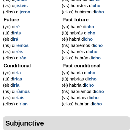
(vs) d
ijisteis
(vs) hubisteis d
icho
(ellos) d
ijeron
(ellos) hubieron d
icho
Future
Past future
(yo) d
iré
(yo) habré d
icho
(tú) d
irás
(tú) habrás d
icho
(él) d
irá
(él) habrá d
icho
(ns) d
iremos
(ns) habremos d
icho
(vs) d
iréis
(vs) habréis d
icho
(ellos) d
irán
(ellos) habrán d
icho
Conditional
Past conditional
(yo) d
iría
(yo) habría d
icho
(tú) d
irías
(tú) habrías d
icho
(él) d
iría
(él) habría d
icho
(ns) d
iríamos
(ns) habríamos d
icho
(vs) d
iríais
(vs) habríais d
icho
(ellos) d
irían
(ellos) habrían d
icho
Subjunctive