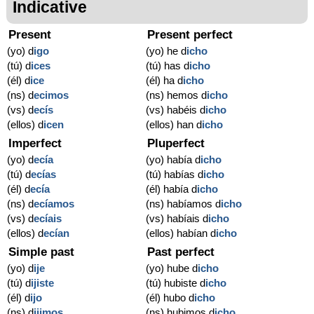
Indicative
Present
Present perfect
(yo) d
igo
(yo) he d
icho
(tú) d
ices
(tú) has d
icho
(él) d
ice
(él) ha d
icho
(ns) d
ecimos
(ns) hemos d
icho
(vs) d
ecís
(vs) habéis d
icho
(ellos) d
icen
(ellos) han d
icho
Imperfect
Pluperfect
(yo) d
ecía
(yo) había d
icho
(tú) d
ecías
(tú) habías d
icho
(él) d
ecía
(él) había d
icho
(ns) d
ecíamos
(ns) habíamos d
icho
(vs) d
ecíais
(vs) habíais d
icho
(ellos) d
ecían
(ellos) habían d
icho
Simple past
Past perfect
(yo) d
ije
(yo) hube d
icho
(tú) d
ijiste
(tú) hubiste d
icho
(él) d
ijo
(él) hubo d
icho
(ns) d
ijimos
(ns) hubimos d
icho