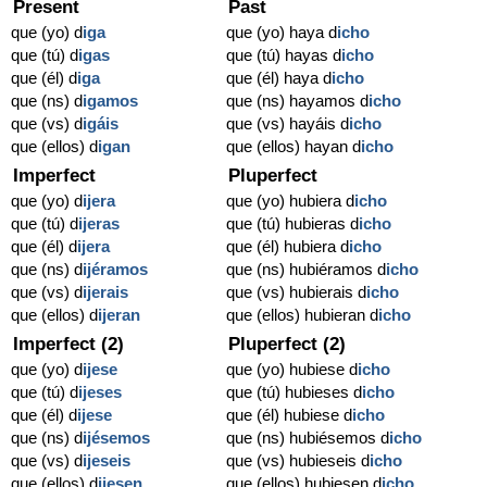
Present
Past
que (yo) d
iga
que (yo) haya d
icho
que (tú) d
igas
que (tú) hayas d
icho
que (él) d
iga
que (él) haya d
icho
que (ns) d
igamos
que (ns) hayamos d
icho
que (vs) d
igáis
que (vs) hayáis d
icho
que (ellos) d
igan
que (ellos) hayan d
icho
Imperfect
Pluperfect
que (yo) d
ijera
que (yo) hubiera d
icho
que (tú) d
ijeras
que (tú) hubieras d
icho
que (él) d
ijera
que (él) hubiera d
icho
que (ns) d
ijéramos
que (ns) hubiéramos d
icho
que (vs) d
ijerais
que (vs) hubierais d
icho
que (ellos) d
ijeran
que (ellos) hubieran d
icho
Imperfect (2)
Pluperfect (2)
que (yo) d
ijese
que (yo) hubiese d
icho
que (tú) d
ijeses
que (tú) hubieses d
icho
que (él) d
ijese
que (él) hubiese d
icho
que (ns) d
ijésemos
que (ns) hubiésemos d
icho
que (vs) d
ijeseis
que (vs) hubieseis d
icho
que (ellos) d
ijesen
que (ellos) hubiesen d
icho