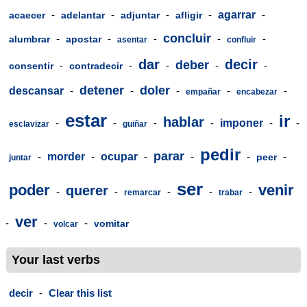
-
-
-
-
agarrar
-
acaecer
adelantar
adjuntar
afligir
concluir
-
-
-
-
-
alumbrar
apostar
asentar
confluir
dar
decir
deber
-
-
-
-
-
consentir
contradecir
detener
doler
descansar
-
-
-
-
-
empañar
encabezar
estar
ir
hablar
-
-
-
-
imponer
-
-
esclavizar
guiñar
pedir
parar
-
morder
-
ocupar
-
-
-
-
peer
juntar
ser
poder
venir
querer
-
-
-
-
-
remarcar
trabar
ver
-
-
-
vomitar
volcar
Your last verbs
decir
-
Clear this list