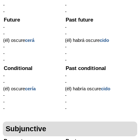
-
-
-
-
Future
Past future
-
-
-
-
(él) oscure
cerá
(él) habrá oscure
cido
-
-
-
-
-
-
Conditional
Past conditional
-
-
-
-
(él) oscure
cería
(él) habría oscure
cido
-
-
-
-
-
-
Subjunctive