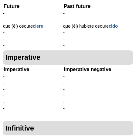
Future
Past future
-
-
-
-
que (él) oscure
ciere
que (él) hubiere oscure
cido
-
-
-
-
-
-
Imperative
Imperative
Imperative negative
-
-
-
-
-
-
-
-
-
-
-
-
Infinitive