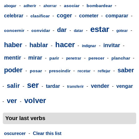
-
-
-
-
-
asociar
bombardear
abogar
adherir
ahorrar
coger
celebrar
-
-
-
cometer
-
comparar
-
clasificar
estar
dar
-
-
-
-
-
-
concernir
convidar
datar
gotear
hacer
haber
hablar
invitar
-
-
-
-
-
indignar
mentir
mirar
-
-
-
-
-
-
parir
perecer
planchar
penetrar
poder
saber
-
-
-
-
-
posar
prescindir
recetar
reflejar
ser
salir
vender
-
-
-
tardar
-
-
-
vengar
transferir
volver
ver
-
-
Your last verbs
oscurecer
-
Clear this list