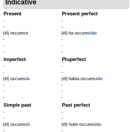
Indicative
Present
Present perfect
-
-
-
-
(él) oscure
ce
(él) ha oscure
cido
-
-
-
-
-
-
Imperfect
Pluperfect
-
-
-
-
(él) oscure
cía
(él) había oscure
cido
-
-
-
-
-
-
Simple past
Past perfect
-
-
-
-
(él) oscure
ció
(él) hubo oscure
cido
-
-