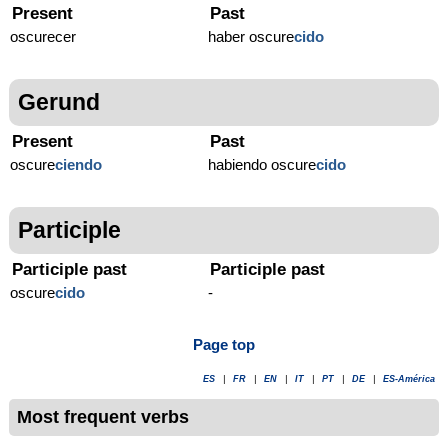
Present
Past
oscurecer
haber oscure
cido
Gerund
Present
Past
oscure
ciendo
habiendo oscure
cido
Participle
Participle past
Participle past
oscure
cido
-
Page top
ES
|
FR
|
EN
|
IT
|
PT
|
DE
|
ES-América
Most frequent verbs