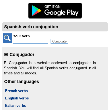
Spanish verb conjugation
Your verb
El Conjugador
El Conjugador is a website dedicated to conjugation in
Spanish. You will find all Spanish verbs conjugated in all
times and all modes.
Other languages
French verbs
English verbs
Italian verbs