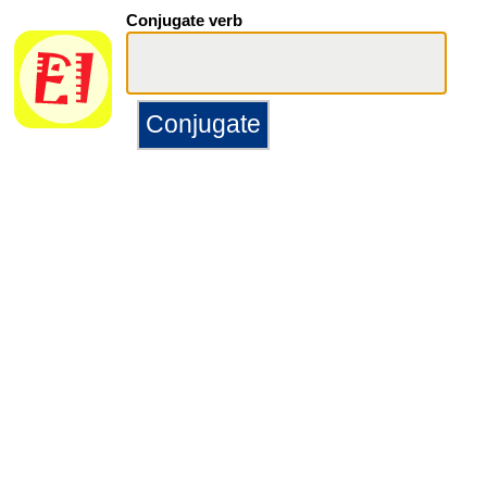
Conjugate verb