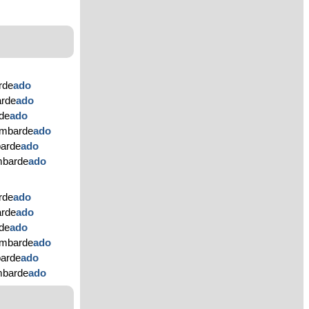
rde
ado
arde
ado
rde
ado
ombarde
ado
barde
ado
ombarde
ado
rde
ado
arde
ado
rde
ado
ombarde
ado
barde
ado
ombarde
ado