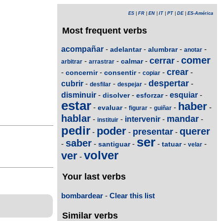
ES
|
FR
|
EN
|
IT
|
PT
|
DE
|
ES-América
Most frequent verbs
acompañar
-
-
-
-
adelantar
alumbrar
anotar
comer
cerrar
-
-
-
-
calmar
arbitrar
arrastrar
crear
-
-
-
-
-
concernir
consentir
copiar
despertar
cubrir
-
-
-
-
desfilar
despejar
disminuir
-
-
-
esquiar
-
disolver
esforzar
estar
haber
-
-
-
-
-
evaluar
figurar
guiñar
hablar
mandar
-
-
intervenir
-
-
instituir
pedir
poder
querer
presentar
-
-
-
ser
saber
-
-
-
-
-
-
santiguar
tatuar
velar
volver
ver
-
Your last verbs
bombardear
-
Clear this list
Similar verbs