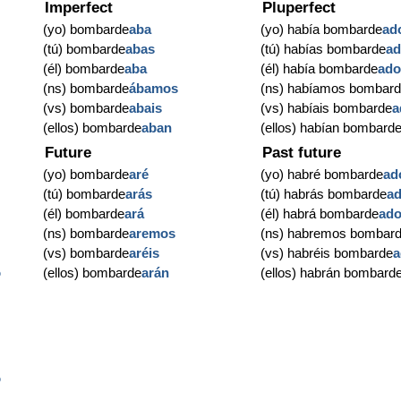
Imperfect
Pluperfect
(yo) bombarde
aba
(yo) había bombarde
ad
(tú) bombarde
abas
(tú) habías bombarde
a
(él) bombarde
aba
(él) había bombarde
ad
(ns) bombarde
ábamos
(ns) habíamos bombar
(vs) bombarde
abais
(vs) habíais bombarde
a
(ellos) bombarde
aban
(ellos) habían bombard
Future
Past future
(yo) bombarde
aré
(yo) habré bombarde
ad
(tú) bombarde
arás
(tú) habrás bombarde
a
(él) bombarde
ará
(él) habrá bombarde
ad
(ns) bombarde
aremos
(ns) habremos bombar
(vs) bombarde
aréis
(vs) habréis bombarde
a
o
(ellos) bombarde
arán
(ellos) habrán bombard
o