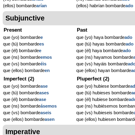
(ellos) bombarde
arían
(ellos) habrían bombarde
ado
Subjunctive
Present
Past
que (yo) bombarde
e
que (yo) haya bombarde
ado
que (tú) bombarde
es
que (tú) hayas bombarde
ado
que (él) bombarde
e
que (él) haya bombarde
ado
que (ns) bombarde
emos
que (ns) hayamos bombarde
que (vs) bombarde
éis
que (vs) hayáis bombarde
ad
que (ellos) bombarde
en
que (ellos) hayan bombarde
a
Imperfect (2)
Pluperfect (2)
que (yo) bombarde
ase
que (yo) hubiese bombarde
a
que (tú) bombarde
ases
que (tú) hubieses bombarde
a
que (él) bombarde
ase
que (él) hubiese bombarde
ad
que (ns) bombarde
ásemos
que (ns) hubiésemos bombar
que (vs) bombarde
aseis
que (vs) hubieseis bombarde
que (ellos) bombarde
asen
que (ellos) hubiesen bombard
Imperative