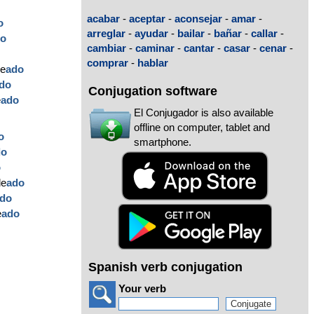
acabar
-
aceptar
-
aconsejar
-
amar
-
o
arreglar
-
ayudar
-
bailar
-
bañar
-
callar
-
do
cambiar
-
caminar
-
cantar
-
casar
-
cenar
-
o
comprar
-
hablar
de
ado
do
Conjugation software
e
ado
El Conjugador is also available
offline on computer, tablet and
o
smartphone.
do
o
de
ado
do
e
ado
Spanish verb conjugation
Your verb