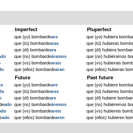
Imperfect
Pluperfect
que (yo) bombarde
ara
que (yo) hubiera bomba
que (tú) bombarde
aras
que (tú) hubieras bomb
que (él) bombarde
ara
que (él) hubiera bomba
ado
que (ns) bombarde
áramos
que (ns) hubiéramos b
o
que (vs) bombarde
arais
que (vs) hubierais bom
do
que (ellos) bombarde
aran
que (ellos) hubieran b
Future
Past future
do
que (yo) bombarde
are
que (yo) hubiere bomba
do
que (tú) bombarde
ares
que (tú) hubieres bomb
o
que (él) bombarde
are
que (él) hubiere bomba
de
ado
que (ns) bombarde
áremos
que (ns) hubiéremos b
ado
que (vs) bombarde
areis
que (vs) hubiereis bom
e
ado
que (ellos) bombarde
aren
que (ellos) hubieren b