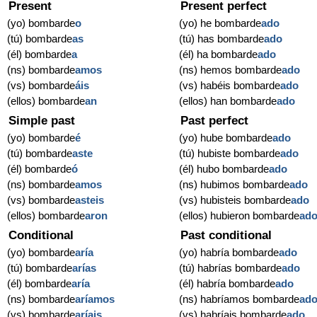
Present
Present perfect
(yo) bombarde
o
(yo) he bombarde
ado
(tú) bombarde
as
(tú) has bombarde
ado
(él) bombarde
a
(él) ha bombarde
ado
(ns) bombarde
amos
(ns) hemos bombarde
ado
(vs) bombarde
áis
(vs) habéis bombarde
ado
(ellos) bombarde
an
(ellos) han bombarde
ado
Simple past
Past perfect
(yo) bombarde
é
(yo) hube bombarde
ado
(tú) bombarde
aste
(tú) hubiste bombarde
ado
(él) bombarde
ó
(él) hubo bombarde
ado
(ns) bombarde
amos
(ns) hubimos bombarde
ado
(vs) bombarde
asteis
(vs) hubisteis bombarde
ado
(ellos) bombarde
aron
(ellos) hubieron bombarde
ad
Conditional
Past conditional
(yo) bombarde
aría
(yo) habría bombarde
ado
(tú) bombarde
arías
(tú) habrías bombarde
ado
(él) bombarde
aría
(él) habría bombarde
ado
(ns) bombarde
aríamos
(ns) habríamos bombarde
ad
(vs) bombarde
aríais
(vs) habríais bombarde
ado