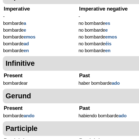
Imperative
Imperative negative
-
-
bombarde
a
no bombarde
es
bombarde
e
no bombarde
e
bombarde
emos
no bombarde
emos
bombarde
ad
no bombarde
éis
bombarde
en
no bombarde
en
Infinitive
Present
Past
bombardear
haber bombarde
ado
Gerund
Present
Past
bombarde
ando
habiendo bombarde
ado
Participle