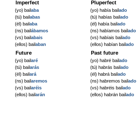
Imperfect
Pluperfect
(yo) bail
aba
(yo) había bail
ado
(tú) bail
abas
(tú) habías bail
ado
(él) bail
aba
(él) había bail
ado
(ns) bail
ábamos
(ns) habíamos bail
ado
(vs) bail
abais
(vs) habíais bail
ado
(ellos) bail
aban
(ellos) habían bail
ado
Future
Past future
(yo) bail
aré
(yo) habré bail
ado
(tú) bail
arás
(tú) habrás bail
ado
(él) bail
ará
(él) habrá bail
ado
(ns) bail
aremos
(ns) habremos bail
ado
(vs) bail
aréis
(vs) habréis bail
ado
(ellos) bail
arán
(ellos) habrán bail
ado