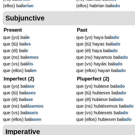
(ellos) bail
arían
(ellos) habrían bail
ado
Subjunctive
Present
Past
que (yo) bail
e
que (yo) haya bail
ado
que (tú) bail
es
que (tú) hayas bail
ado
que (él) bail
e
que (él) haya bail
ado
que (ns) bail
emos
que (ns) hayamos bail
ado
que (vs) bail
éis
que (vs) hayáis bail
ado
que (ellos) bail
en
que (ellos) hayan bail
ado
Imperfect (2)
Pluperfect (2)
que (yo) bail
ase
que (yo) hubiese bail
ado
que (tú) bail
ases
que (tú) hubieses bail
ado
que (él) bail
ase
que (él) hubiese bail
ado
que (ns) bail
ásemos
que (ns) hubiésemos bail
ado
que (vs) bail
aseis
que (vs) hubieseis bail
ado
que (ellos) bail
asen
que (ellos) hubiesen bail
ado
Imperative