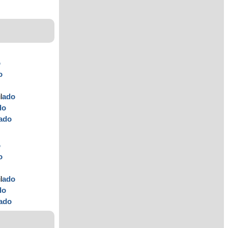
o
o
l
ado
do
ado
o
o
l
ado
do
ado