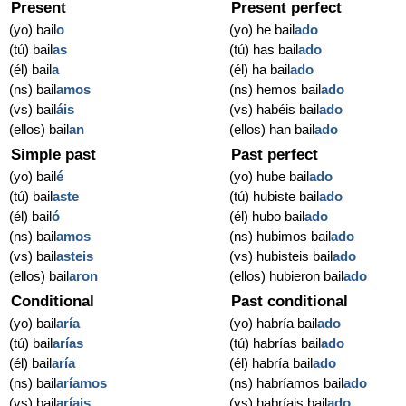
Present
Present perfect
(yo) bail
o
(yo) he bail
ado
(tú) bail
as
(tú) has bail
ado
(él) bail
a
(él) ha bail
ado
(ns) bail
amos
(ns) hemos bail
ado
(vs) bail
áis
(vs) habéis bail
ado
(ellos) bail
an
(ellos) han bail
ado
Simple past
Past perfect
(yo) bail
é
(yo) hube bail
ado
(tú) bail
aste
(tú) hubiste bail
ado
(él) bail
ó
(él) hubo bail
ado
(ns) bail
amos
(ns) hubimos bail
ado
(vs) bail
asteis
(vs) hubisteis bail
ado
(ellos) bail
aron
(ellos) hubieron bail
ado
Conditional
Past conditional
(yo) bail
aría
(yo) habría bail
ado
(tú) bail
arías
(tú) habrías bail
ado
(él) bail
aría
(él) habría bail
ado
(ns) bail
aríamos
(ns) habríamos bail
ado
(vs) bail
aríais
(vs) habríais bail
ado