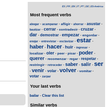
ES
|
FR
|
EN
|
IT
|
PT
|
DE
|
ES-América
Most frequent verbs
-
-
-
-
asustar
-
afligir
abogar
acampanar
ahorrar
cerrar
cruzar
-
-
-
-
contradecir
bautizar
dar
empezar
-
demostrar
-
-
-
engordar
estar
-
-
-
-
enojar
entrevistar
esclavizar
hacer
haber
huir
-
-
-
-
ingresar
poder
oler
-
-
-
-
-
localizar
peer
picar
querer
-
-
-
respetar
-
recomenzar
regar
ser
saber
salir
-
-
-
-
restringir
retroceder
volver
venir
-
-
volar
-
-
-
vomitar
votar
-
zarpar
Your last verbs
bailar
-
Clear this list
Similar verbs