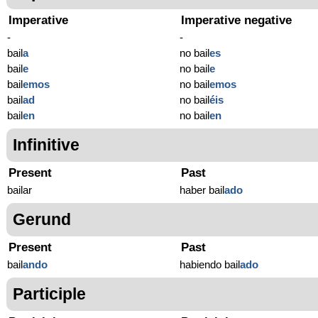
Imperative
Imperative negative
-
-
bail
a
no bail
es
bail
e
no bail
e
bail
emos
no bail
emos
bail
ad
no bail
éis
bail
en
no bail
en
Infinitive
Present
Past
bailar
haber bail
ado
Gerund
Present
Past
bail
ando
habiendo bail
ado
Participle