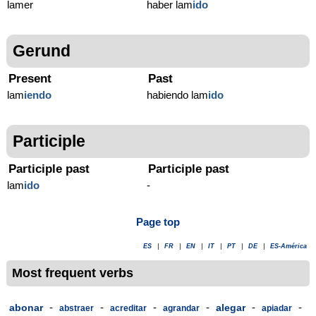
lamer
haber lam
ido
Gerund
Present
Past
lam
iendo
habiendo lam
ido
Participle
Participle past
Participle past
lam
ido
-
Page top
ES
|
FR
|
EN
|
IT
|
PT
|
DE
|
ES-América
Most frequent verbs
-
-
-
-
-
-
abonar
alegar
abstraer
acreditar
agrandar
apiadar