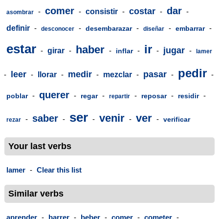
comer
dar
costar
-
-
consistir
-
-
-
asombrar
definir
-
-
-
-
-
desembarazar
embarrar
desconocer
diseñar
estar
ir
haber
jugar
-
girar
-
-
-
-
-
inflar
lamer
pedir
leer
medir
pasar
-
-
llorar
-
-
mezclar
-
-
-
querer
-
-
-
-
-
-
poblar
regar
reposar
residir
repartir
ser
venir
ver
saber
-
-
-
-
-
verificar
rezar
Your last verbs
lamer
-
Clear this list
Similar verbs
aprender
-
barrer
-
beber
-
comer
-
cometer
-