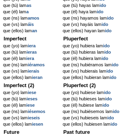
que (tú) lam
as
que (tú) hayas lam
ido
que (él) lam
a
que (él) haya lam
ido
que (ns) lam
amos
que (ns) hayamos lam
ido
que (vs) lam
áis
que (vs) hayáis lam
ido
que (ellos) lam
an
que (ellos) hayan lam
ido
Imperfect
Pluperfect
que (yo) lam
iera
que (yo) hubiera lam
ido
que (tú) lam
ieras
que (tú) hubieras lam
ido
que (él) lam
iera
que (él) hubiera lam
ido
que (ns) lam
iéramos
que (ns) hubiéramos lam
ido
que (vs) lam
ierais
que (vs) hubierais lam
ido
que (ellos) lam
ieran
que (ellos) hubieran lam
ido
Imperfect (2)
Pluperfect (2)
que (yo) lam
iese
que (yo) hubiese lam
ido
que (tú) lam
ieses
que (tú) hubieses lam
ido
que (él) lam
iese
que (él) hubiese lam
ido
que (ns) lam
iésemos
que (ns) hubiésemos lam
ido
que (vs) lam
ieseis
que (vs) hubieseis lam
ido
que (ellos) lam
iesen
que (ellos) hubiesen lam
ido
Future
Past future