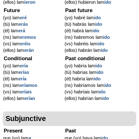
(ellos) lam
ieron
(ellos) hubieron lam
ido
Future
Past future
(yo) lam
eré
(yo) habré lam
ido
(tú) lam
erás
(tú) habrás lam
ido
(él) lam
erá
(él) habrá lam
ido
(ns) lam
eremos
(ns) habremos lam
ido
(vs) lam
eréis
(vs) habréis lam
ido
(ellos) lam
erán
(ellos) habrán lam
ido
Conditional
Past conditional
(yo) lam
ería
(yo) habría lam
ido
(tú) lam
erías
(tú) habrías lam
ido
(él) lam
ería
(él) habría lam
ido
(ns) lam
eríamos
(ns) habríamos lam
ido
(vs) lam
eríais
(vs) habríais lam
ido
(ellos) lam
erían
(ellos) habrían lam
ido
Subjunctive
Present
Past
que (yo) lam
a
que (yo) haya lam
ido