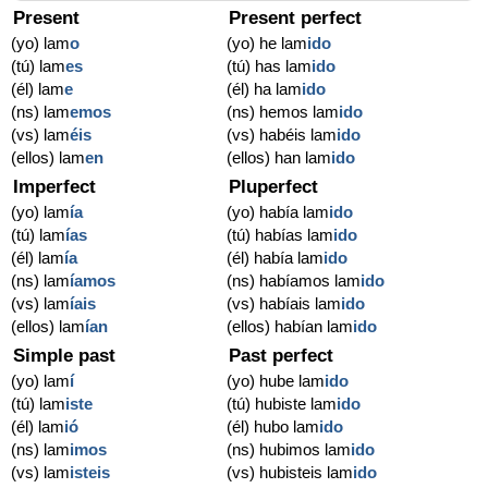
Present
Present perfect
(yo) lam
o
(yo) he lam
ido
(tú) lam
es
(tú) has lam
ido
(él) lam
e
(él) ha lam
ido
(ns) lam
emos
(ns) hemos lam
ido
(vs) lam
éis
(vs) habéis lam
ido
(ellos) lam
en
(ellos) han lam
ido
Imperfect
Pluperfect
(yo) lam
ía
(yo) había lam
ido
(tú) lam
ías
(tú) habías lam
ido
(él) lam
ía
(él) había lam
ido
(ns) lam
íamos
(ns) habíamos lam
ido
(vs) lam
íais
(vs) habíais lam
ido
(ellos) lam
ían
(ellos) habían lam
ido
Simple past
Past perfect
(yo) lam
í
(yo) hube lam
ido
(tú) lam
iste
(tú) hubiste lam
ido
(él) lam
ió
(él) hubo lam
ido
(ns) lam
imos
(ns) hubimos lam
ido
(vs) lam
isteis
(vs) hubisteis lam
ido