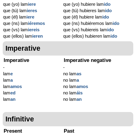
que (yo) lam
iere
que (yo) hubiere lam
ido
que (tú) lam
ieres
que (tú) hubieres lam
ido
que (él) lam
iere
que (él) hubiere lam
ido
que (ns) lam
iéremos
que (ns) hubiéremos lam
ido
que (vs) lam
iereis
que (vs) hubiereis lam
ido
que (ellos) lam
ieren
que (ellos) hubieren lam
ido
Imperative
Imperative
Imperative negative
-
-
lam
e
no lam
as
lam
a
no lam
a
lam
amos
no lam
amos
lam
ed
no lam
áis
lam
an
no lam
an
Infinitive
Present
Past