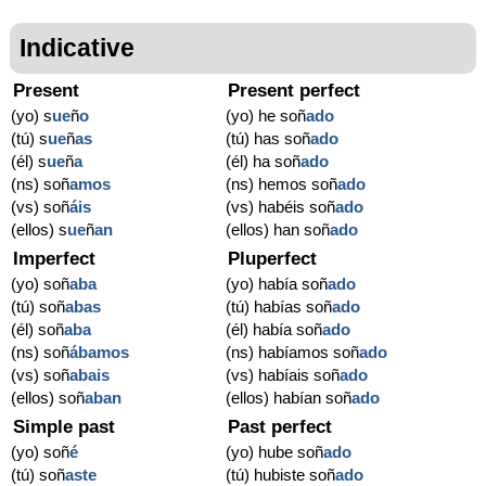
Indicative
Present
Present perfect
(yo) s
ue
ñ
o
(yo) he soñ
ado
(tú) s
ue
ñ
as
(tú) has soñ
ado
(él) s
ue
ñ
a
(él) ha soñ
ado
(ns) soñ
amos
(ns) hemos soñ
ado
(vs) soñ
áis
(vs) habéis soñ
ado
(ellos) s
ue
ñ
an
(ellos) han soñ
ado
Imperfect
Pluperfect
(yo) soñ
aba
(yo) había soñ
ado
(tú) soñ
abas
(tú) habías soñ
ado
(él) soñ
aba
(él) había soñ
ado
(ns) soñ
ábamos
(ns) habíamos soñ
ado
(vs) soñ
abais
(vs) habíais soñ
ado
(ellos) soñ
aban
(ellos) habían soñ
ado
Simple past
Past perfect
(yo) soñ
é
(yo) hube soñ
ado
(tú) soñ
aste
(tú) hubiste soñ
ado