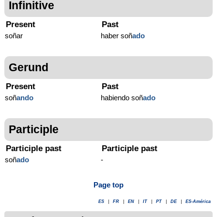
Infinitive
Present
Past
soñar
haber soñ
ado
Gerund
Present
Past
soñ
ando
habiendo soñ
ado
Participle
Participle past
Participle past
soñ
ado
-
Page top
ES
|
FR
|
EN
|
IT
|
PT
|
DE
|
ES-América