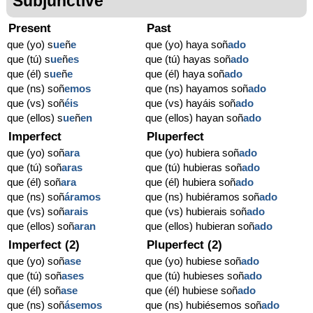
Subjunctive
Present
Past
que (yo) s
ue
ñ
e
que (yo) haya soñ
ado
que (tú) s
ue
ñ
es
que (tú) hayas soñ
ado
que (él) s
ue
ñ
e
que (él) haya soñ
ado
que (ns) soñ
emos
que (ns) hayamos soñ
ado
que (vs) soñ
éis
que (vs) hayáis soñ
ado
que (ellos) s
ue
ñ
en
que (ellos) hayan soñ
ado
Imperfect
Pluperfect
que (yo) soñ
ara
que (yo) hubiera soñ
ado
que (tú) soñ
aras
que (tú) hubieras soñ
ado
que (él) soñ
ara
que (él) hubiera soñ
ado
que (ns) soñ
áramos
que (ns) hubiéramos soñ
ado
que (vs) soñ
arais
que (vs) hubierais soñ
ado
que (ellos) soñ
aran
que (ellos) hubieran soñ
ado
Imperfect (2)
Pluperfect (2)
que (yo) soñ
ase
que (yo) hubiese soñ
ado
que (tú) soñ
ases
que (tú) hubieses soñ
ado
que (él) soñ
ase
que (él) hubiese soñ
ado
que (ns) soñ
ásemos
que (ns) hubiésemos soñ
ado