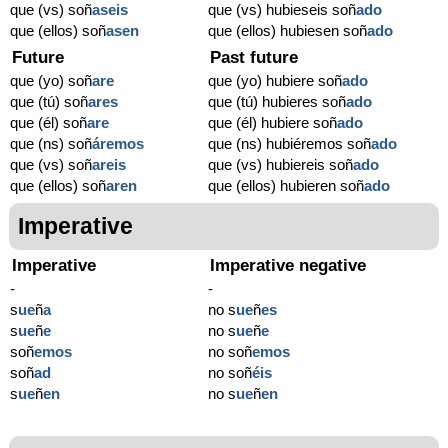
que (vs) soñ
aseis
que (vs) hubieseis soñ
ado
que (ellos) soñ
asen
que (ellos) hubiesen soñ
ado
Future
Past future
que (yo) soñ
are
que (yo) hubiere soñ
ado
que (tú) soñ
ares
que (tú) hubieres soñ
ado
que (él) soñ
are
que (él) hubiere soñ
ado
que (ns) soñ
áremos
que (ns) hubiéremos soñ
ado
que (vs) soñ
areis
que (vs) hubiereis soñ
ado
que (ellos) soñ
aren
que (ellos) hubieren soñ
ado
Imperative
Imperative
Imperative negative
-
-
s
ue
ñ
a
no s
ue
ñ
es
s
ue
ñ
e
no s
ue
ñ
e
soñ
emos
no soñ
emos
soñ
ad
no soñ
éis
s
ue
ñ
en
no s
ue
ñ
en