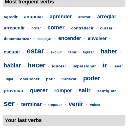
Most frequent verbs
aprender
arreglar
-
anunciar
-
-
-
-
agredir
arbitrar
comer
arrepentir
-
-
-
-
-
contradecir
cursar
brillar
encender
-
-
-
envolver
-
desembarazar
despejar
estar
haber
escupir
-
-
-
-
-
-
excluir
fallar
figurar
hacer
ir
hablar
-
-
-
-
-
ignorar
impresionar
levar
poder
-
-
-
-
-
-
oscurecer
parir
ligar
planificar
querer
salir
romper
provocar
-
-
-
-
-
santiguar
ser
venir
terminar
-
-
-
-
tropezar
volcar
Your last verbs