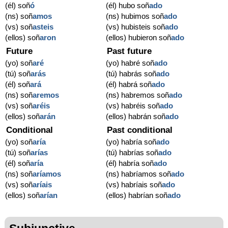
(él) soñ
ó
(él) hubo soñ
ado
(ns) soñ
amos
(ns) hubimos soñ
ado
(vs) soñ
asteis
(vs) hubisteis soñ
ado
(ellos) soñ
aron
(ellos) hubieron soñ
ado
Future
Past future
(yo) soñ
aré
(yo) habré soñ
ado
(tú) soñ
arás
(tú) habrás soñ
ado
(él) soñ
ará
(él) habrá soñ
ado
(ns) soñ
aremos
(ns) habremos soñ
ado
(vs) soñ
aréis
(vs) habréis soñ
ado
(ellos) soñ
arán
(ellos) habrán soñ
ado
Conditional
Past conditional
(yo) soñ
aría
(yo) habría soñ
ado
(tú) soñ
arías
(tú) habrías soñ
ado
(él) soñ
aría
(él) habría soñ
ado
(ns) soñ
aríamos
(ns) habríamos soñ
ado
(vs) soñ
aríais
(vs) habríais soñ
ado
(ellos) soñ
arían
(ellos) habrían soñ
ado