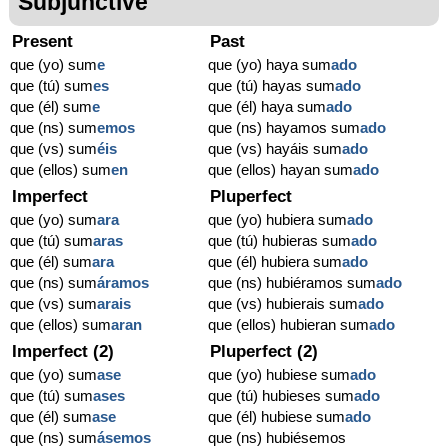
Subjunctive
Present
Past
que (yo) sum
e
que (yo) haya sum
ado
que (tú) sum
es
que (tú) hayas sum
ado
que (él) sum
e
que (él) haya sum
ado
que (ns) sum
emos
que (ns) hayamos sum
ado
que (vs) sum
éis
que (vs) hayáis sum
ado
que (ellos) sum
en
que (ellos) hayan sum
ado
Imperfect
Pluperfect
que (yo) sum
ara
que (yo) hubiera sum
ado
que (tú) sum
aras
que (tú) hubieras sum
ado
que (él) sum
ara
que (él) hubiera sum
ado
que (ns) sum
áramos
que (ns) hubiéramos sum
ado
que (vs) sum
arais
que (vs) hubierais sum
ado
que (ellos) sum
aran
que (ellos) hubieran sum
ado
Imperfect (2)
Pluperfect (2)
que (yo) sum
ase
que (yo) hubiese sum
ado
que (tú) sum
ases
que (tú) hubieses sum
ado
que (él) sum
ase
que (él) hubiese sum
ado
que (ns) sum
ásemos
que (ns) hubiésemos