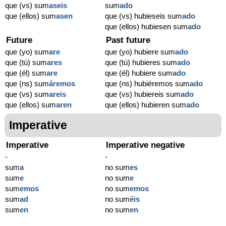
que (vs) sum
aseis
sum
ado
que (ellos) sum
asen
que (vs) hubieseis sum
ado
que (ellos) hubiesen sum
ado
Future
Past future
que (yo) sum
are
que (yo) hubiere sum
ado
que (tú) sum
ares
que (tú) hubieres sum
ado
que (él) sum
are
que (él) hubiere sum
ado
que (ns) sum
áremos
que (ns) hubiéremos sum
ado
que (vs) sum
areis
que (vs) hubiereis sum
ado
que (ellos) sum
aren
que (ellos) hubieren sum
ado
Imperative
Imperative
Imperative negative
-
-
sum
a
no sum
es
sum
e
no sum
e
sum
emos
no sum
emos
sum
ad
no sum
éis
sum
en
no sum
en