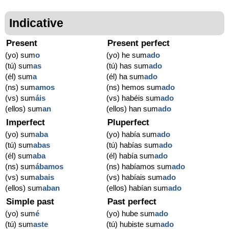
Indicative
Present
Present perfect
(yo) sum
o
(yo) he sum
ado
(tú) sum
as
(tú) has sum
ado
(él) sum
a
(él) ha sum
ado
(ns) sum
amos
(ns) hemos sum
ado
(vs) sum
áis
(vs) habéis sum
ado
(ellos) sum
an
(ellos) han sum
ado
Imperfect
Pluperfect
(yo) sum
aba
(yo) había sum
ado
(tú) sum
abas
(tú) habías sum
ado
(él) sum
aba
(él) había sum
ado
(ns) sum
ábamos
(ns) habíamos sum
ado
(vs) sum
abais
(vs) habíais sum
ado
(ellos) sum
aban
(ellos) habían sum
ado
Simple past
Past perfect
(yo) sum
é
(yo) hube sum
ado
(tú) sum
aste
(tú) hubiste sum
ado