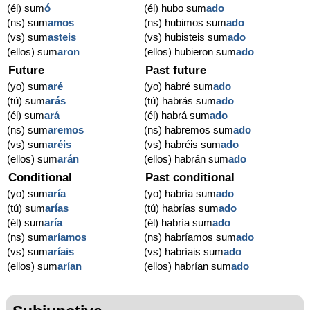
(él) sum
ó
(él) hubo sum
ado
(ns) sum
amos
(ns) hubimos sum
ado
(vs) sum
asteis
(vs) hubisteis sum
ado
(ellos) sum
aron
(ellos) hubieron sum
ado
Future
Past future
(yo) sum
aré
(yo) habré sum
ado
(tú) sum
arás
(tú) habrás sum
ado
(él) sum
ará
(él) habrá sum
ado
(ns) sum
aremos
(ns) habremos sum
ado
(vs) sum
aréis
(vs) habréis sum
ado
(ellos) sum
arán
(ellos) habrán sum
ado
Conditional
Past conditional
(yo) sum
aría
(yo) habría sum
ado
(tú) sum
arías
(tú) habrías sum
ado
(él) sum
aría
(él) habría sum
ado
(ns) sum
aríamos
(ns) habríamos sum
ado
(vs) sum
aríais
(vs) habríais sum
ado
(ellos) sum
arían
(ellos) habrían sum
ado