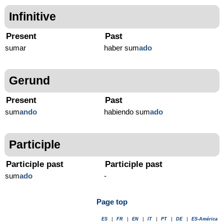
Infinitive
Present
Past
sumar
haber sum
ado
Gerund
Present
Past
sum
ando
habiendo sum
ado
Participle
Participle past
Participle past
sum
ado
-
Page top
ES
|
FR
|
EN
|
IT
|
PT
|
DE
|
ES-América