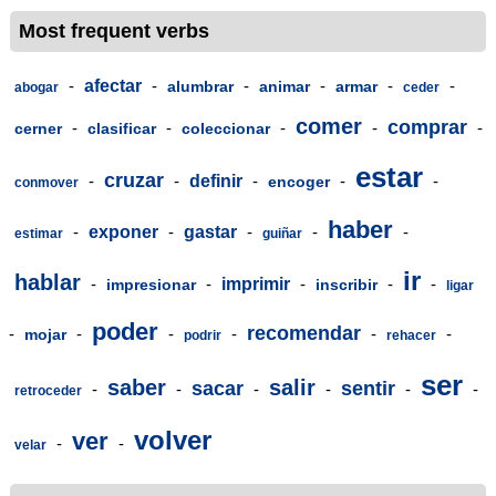
Most frequent verbs
-
afectar
-
-
-
-
-
alumbrar
animar
armar
abogar
ceder
comer
comprar
-
-
-
-
-
cerner
clasificar
coleccionar
estar
cruzar
-
-
definir
-
-
-
encoger
conmover
haber
-
exponer
-
gastar
-
-
-
estimar
guiñar
ir
hablar
-
-
imprimir
-
-
-
impresionar
inscribir
ligar
poder
recomendar
-
-
-
-
-
-
mojar
podrir
rehacer
ser
saber
salir
sacar
sentir
-
-
-
-
-
-
retroceder
volver
ver
-
-
velar