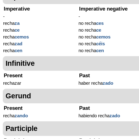
Imperative
Imperative negative
-
-
recha
za
no recha
ces
recha
ce
no recha
ce
recha
cemos
no recha
cemos
recha
zad
no recha
céis
recha
cen
no recha
cen
Infinitive
Present
Past
rechazar
haber recha
zado
Gerund
Present
Past
recha
zando
habiendo recha
zado
Participle