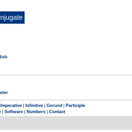
lish
jeter
|
Imperative
|
Infinitive
|
Gerund
|
Participle
e
|
Software
|
Numbers
|
Contact