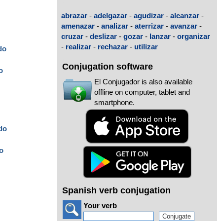
abrazar
-
adelgazar
-
agudizar
-
alcanzar
-
amenazar
-
analizar
-
aterrizar
-
avanzar
-
cruzar
-
deslizar
-
gozar
-
lanzar
-
organizar
-
realizar
-
rechazar
-
utilizar
do
Conjugation software
o
El Conjugador is also available
offline on computer, tablet and
smartphone.
do
o
Spanish verb conjugation
Your verb