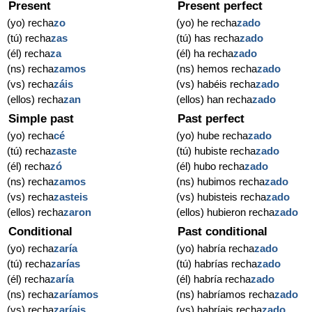
Present
Present perfect
(yo) recha
zo
(yo) he recha
zado
(tú) recha
zas
(tú) has recha
zado
(él) recha
za
(él) ha recha
zado
(ns) recha
zamos
(ns) hemos recha
zado
(vs) recha
záis
(vs) habéis recha
zado
(ellos) recha
zan
(ellos) han recha
zado
Simple past
Past perfect
(yo) recha
cé
(yo) hube recha
zado
(tú) recha
zaste
(tú) hubiste recha
zado
(él) recha
zó
(él) hubo recha
zado
(ns) recha
zamos
(ns) hubimos recha
zado
(vs) recha
zasteis
(vs) hubisteis recha
zado
(ellos) recha
zaron
(ellos) hubieron recha
zado
Conditional
Past conditional
(yo) recha
zaría
(yo) habría recha
zado
(tú) recha
zarías
(tú) habrías recha
zado
(él) recha
zaría
(él) habría recha
zado
(ns) recha
zaríamos
(ns) habríamos recha
zado
(vs) recha
zaríais
(vs) habríais recha
zado