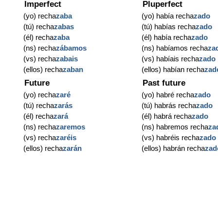
Imperfect
Pluperfect
(yo) recha
zaba
(yo) había recha
zado
(tú) recha
zabas
(tú) habías recha
zado
(él) recha
zaba
(él) había recha
zado
(ns) recha
zábamos
(ns) habíamos recha
za
(vs) recha
zabais
(vs) habíais recha
zado
(ellos) recha
zaban
(ellos) habían recha
zad
Future
Past future
(yo) recha
zaré
(yo) habré recha
zado
(tú) recha
zarás
(tú) habrás recha
zado
(él) recha
zará
(él) habrá recha
zado
(ns) recha
zaremos
(ns) habremos recha
za
(vs) recha
zaréis
(vs) habréis recha
zado
(ellos) recha
zarán
(ellos) habrán recha
zad