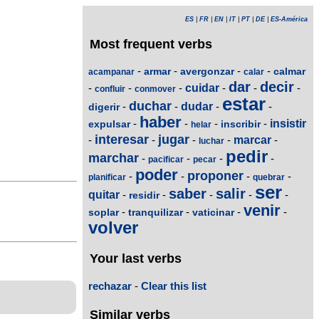
ES
|
FR
|
EN
|
IT
|
PT
|
DE
|
ES-América
Most frequent verbs
-
-
-
-
armar
avergonzar
calmar
acampanar
calar
dar
decir
-
-
-
cuidar
-
-
-
confluir
conmover
estar
duchar
-
-
dudar
-
-
digerir
haber
-
-
-
-
insistir
expulsar
inscribir
helar
interesar
jugar
-
-
-
-
marcar
-
luchar
pedir
marchar
-
-
-
-
pacificar
pecar
poder
proponer
-
-
-
-
planificar
quebrar
ser
saber
salir
quitar
-
-
-
-
-
residir
venir
-
-
-
-
soplar
tranquilizar
vaticinar
volver
Your last verbs
rechazar
-
Clear this list
Similar verbs