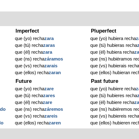
Imperfect
Pluperfect
que (yo) recha
zara
que (yo) hubiera recha
z
que (tú) recha
zaras
que (tú) hubieras recha
que (él) recha
zara
que (él) hubiera recha
z
que (ns) recha
záramos
que (ns) hubiéramos re
que (vs) recha
zarais
que (vs) hubierais rech
que (ellos) recha
zaran
que (ellos) hubieran rec
Future
Past future
que (yo) recha
zare
que (yo) hubiere recha
z
que (tú) recha
zares
que (tú) hubieres recha
que (él) recha
zare
que (él) hubiere recha
z
ado
que (ns) recha
záremos
que (ns) hubiéremos re
o
que (vs) recha
zareis
que (vs) hubiereis rech
do
que (ellos) recha
zaren
que (ellos) hubieren rec