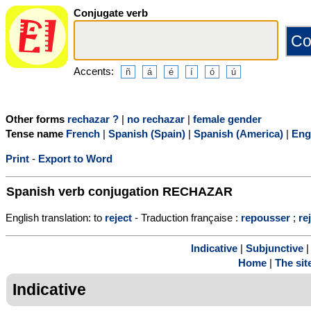
Conjugate verb
Accents:
Other forms
rechazar ?
|
no rechazar
|
female gender
Tense name
French
|
Spanish (Spain)
|
Spanish (America)
|
Eng
Print
-
Export to Word
Spanish verb conjugation
RECHAZAR
English translation: to
reject
- Traduction française :
repousser
;
re
Indicative
|
Subjunctive
Home
|
The sit
Indicative