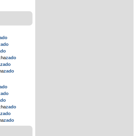
ado
zado
ado
cha
zado
a
zado
ha
zado
ado
zado
ado
cha
zado
a
zado
ha
zado