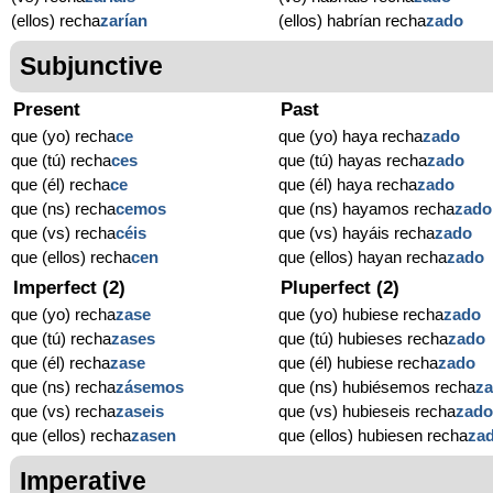
(ellos) recha
zarían
(ellos) habrían recha
zado
Subjunctive
Present
Past
que (yo) recha
ce
que (yo) haya recha
zado
que (tú) recha
ces
que (tú) hayas recha
zado
que (él) recha
ce
que (él) haya recha
zado
que (ns) recha
cemos
que (ns) hayamos recha
zado
que (vs) recha
céis
que (vs) hayáis recha
zado
que (ellos) recha
cen
que (ellos) hayan recha
zado
Imperfect (2)
Pluperfect (2)
que (yo) recha
zase
que (yo) hubiese recha
zado
que (tú) recha
zases
que (tú) hubieses recha
zado
que (él) recha
zase
que (él) hubiese recha
zado
que (ns) recha
zásemos
que (ns) hubiésemos recha
z
que (vs) recha
zaseis
que (vs) hubieseis recha
zad
que (ellos) recha
zasen
que (ellos) hubiesen recha
za
Imperative