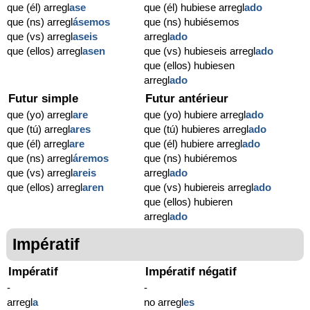
que (él) arregl
ase
que (él) hubiese arregl
ado
que (ns) arregl
ásemos
que (ns) hubiésemos
que (vs) arregl
aseis
arregl
ado
que (ellos) arregl
asen
que (vs) hubieseis arregl
ado
que (ellos) hubiesen
arregl
ado
Futur simple
Futur antérieur
que (yo) arregl
are
que (yo) hubiere arregl
ado
que (tú) arregl
ares
que (tú) hubieres arregl
ado
que (él) arregl
are
que (él) hubiere arregl
ado
que (ns) arregl
áremos
que (ns) hubiéremos
que (vs) arregl
areis
arregl
ado
que (ellos) arregl
aren
que (vs) hubiereis arregl
ado
que (ellos) hubieren
arregl
ado
Impératif
Impératif
Impératif négatif
-
-
arregl
a
no arregl
es