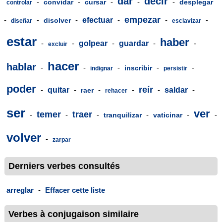
dar
decir
-
-
-
-
-
convidar
cursar
desplegar
controlar
empezar
-
-
-
efectuar
-
-
-
disolver
diseñar
esclavizar
estar
haber
-
-
golpear
-
guardar
-
-
excluir
hacer
hablar
-
-
-
-
-
inscribir
indignar
persistir
poder
reír
-
quitar
-
-
-
-
saldar
-
raer
rehacer
ser
ver
temer
traer
-
-
-
-
-
-
tranquilizar
vaticinar
volver
-
zarpar
Derniers verbes consultés
arreglar
-
Effacer cette liste
Verbes à conjugaison similaire