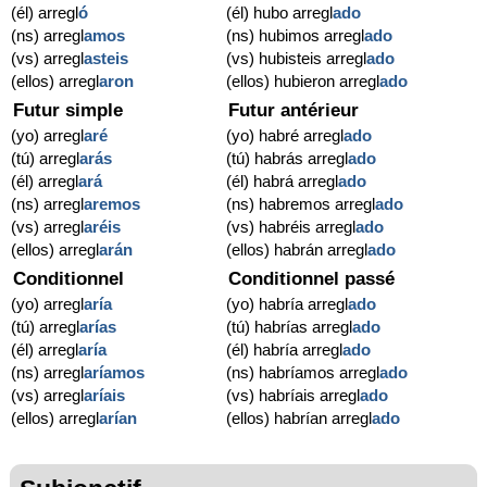
(él) arregl
ó
(él) hubo arregl
ado
(ns) arregl
amos
(ns) hubimos arregl
ado
(vs) arregl
asteis
(vs) hubisteis arregl
ado
(ellos) arregl
aron
(ellos) hubieron arregl
ado
Futur simple
Futur antérieur
(yo) arregl
aré
(yo) habré arregl
ado
(tú) arregl
arás
(tú) habrás arregl
ado
(él) arregl
ará
(él) habrá arregl
ado
(ns) arregl
aremos
(ns) habremos arregl
ado
(vs) arregl
aréis
(vs) habréis arregl
ado
(ellos) arregl
arán
(ellos) habrán arregl
ado
Conditionnel
Conditionnel passé
(yo) arregl
aría
(yo) habría arregl
ado
(tú) arregl
arías
(tú) habrías arregl
ado
(él) arregl
aría
(él) habría arregl
ado
(ns) arregl
aríamos
(ns) habríamos arregl
ado
(vs) arregl
aríais
(vs) habríais arregl
ado
(ellos) arregl
arían
(ellos) habrían arregl
ado