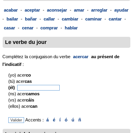
acabar
-
aceptar
-
aconsejar
-
amar
-
arreglar
-
ayudar
-
bailar
-
bañar
-
callar
-
cambiar
-
caminar
-
cantar
-
casar
-
cenar
-
comprar
-
hablar
Le verbe du jour
Complétez la conjugaison du verbe
acercar
au présent de
l'indicatif
:
(yo) acer
co
(tú) acer
cas
(él)
(ns) acer
camos
(vs) acer
cáis
(ellos) acer
can
Accents :
á
é
í
ó
ú
ñ