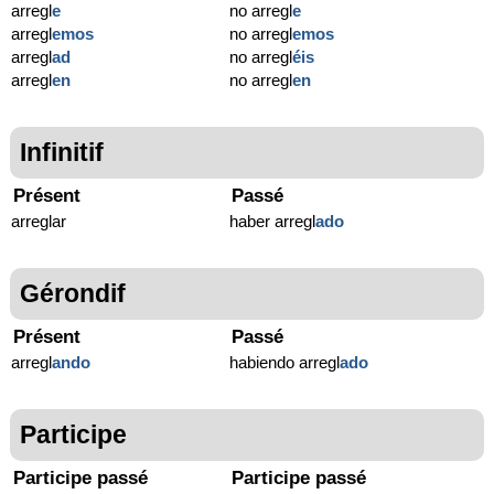
arregl
e
no arregl
e
arregl
emos
no arregl
emos
arregl
ad
no arregl
éis
arregl
en
no arregl
en
Infinitif
Présent
Passé
arreglar
haber arregl
ado
Gérondif
Présent
Passé
arregl
ando
habiendo arregl
ado
Participe
Participe passé
Participe passé