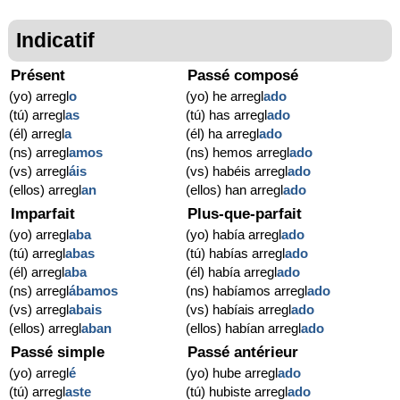
Indicatif
Présent
Passé composé
(yo) arregl
o
(yo) he arregl
ado
(tú) arregl
as
(tú) has arregl
ado
(él) arregl
a
(él) ha arregl
ado
(ns) arregl
amos
(ns) hemos arregl
ado
(vs) arregl
áis
(vs) habéis arregl
ado
(ellos) arregl
an
(ellos) han arregl
ado
Imparfait
Plus-que-parfait
(yo) arregl
aba
(yo) había arregl
ado
(tú) arregl
abas
(tú) habías arregl
ado
(él) arregl
aba
(él) había arregl
ado
(ns) arregl
ábamos
(ns) habíamos arregl
ado
(vs) arregl
abais
(vs) habíais arregl
ado
(ellos) arregl
aban
(ellos) habían arregl
ado
Passé simple
Passé antérieur
(yo) arregl
é
(yo) hube arregl
ado
(tú) arregl
aste
(tú) hubiste arregl
ado