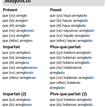
Subjonctif
Présent
Passé
que (yo) arregl
e
que (yo) haya arregl
ado
que (tú) arregl
es
que (tú) hayas arregl
ado
que (él) arregl
e
que (él) haya arregl
ado
que (ns) arregl
emos
que (ns) hayamos arregl
ado
que (vs) arregl
éis
que (vs) hayáis arregl
ado
que (ellos) arregl
en
que (ellos) hayan arregl
ado
Imparfait
Plus-que-parfait
que (yo) arregl
ara
que (yo) hubiera arregl
ado
que (tú) arregl
aras
que (tú) hubieras arregl
ado
que (él) arregl
ara
que (él) hubiera arregl
ado
que (ns) arregl
áramos
que (ns) hubiéramos
que (vs) arregl
arais
arregl
ado
que (ellos) arregl
aran
que (vs) hubierais arregl
ado
que (ellos) hubieran
arregl
ado
Imparfait (2)
Plus-que-parfait (2)
que (yo) arregl
ase
que (yo) hubiese arregl
ado
que (tú) arregl
ases
que (tú) hubieses arregl
ado