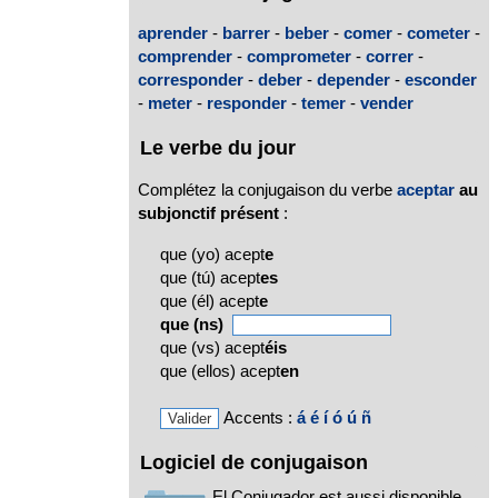
aprender
-
barrer
-
beber
-
comer
-
cometer
-
comprender
-
comprometer
-
correr
-
corresponder
-
deber
-
depender
-
esconder
-
meter
-
responder
-
temer
-
vender
Le verbe du jour
Complétez la conjugaison du verbe
aceptar
au
subjonctif présent
:
que (yo) acept
e
que (tú) acept
es
que (él) acept
e
que (ns)
que (vs) acept
éis
que (ellos) acept
en
Accents :
á
é
í
ó
ú
ñ
Logiciel de conjugaison
El Conjugador est aussi disponible