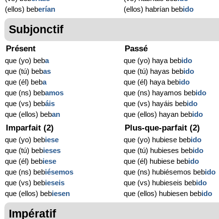
(ellos) beb
erían
(ellos) habrían beb
ido
Subjonctif
Présent
Passé
que (yo) beb
a
que (yo) haya beb
ido
que (tú) beb
as
que (tú) hayas beb
ido
que (él) beb
a
que (él) haya beb
ido
que (ns) beb
amos
que (ns) hayamos beb
ido
que (vs) beb
áis
que (vs) hayáis beb
ido
que (ellos) beb
an
que (ellos) hayan beb
ido
Imparfait (2)
Plus-que-parfait (2)
que (yo) beb
iese
que (yo) hubiese beb
ido
que (tú) beb
ieses
que (tú) hubieses beb
ido
que (él) beb
iese
que (él) hubiese beb
ido
que (ns) beb
iésemos
que (ns) hubiésemos beb
ido
que (vs) beb
ieseis
que (vs) hubieseis beb
ido
que (ellos) beb
iesen
que (ellos) hubiesen beb
ido
Impératif