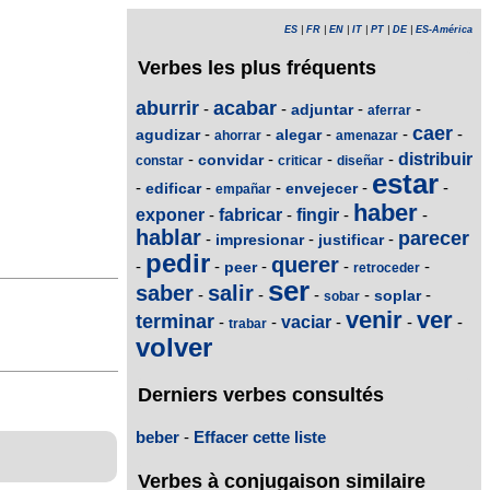
ES
|
FR
|
EN
|
IT
|
PT
|
DE
|
ES-América
Verbes les plus fréquents
aburrir
acabar
-
-
-
-
adjuntar
aferrar
caer
-
-
-
-
-
agudizar
alegar
ahorrar
amenazar
-
-
-
-
distribuir
convidar
constar
criticar
diseñar
estar
-
-
-
-
-
edificar
envejecer
empañar
haber
exponer
-
fabricar
-
fingir
-
-
hablar
parecer
-
-
-
impresionar
justificar
pedir
querer
-
-
-
-
-
peer
retroceder
ser
saber
salir
-
-
-
-
-
soplar
sobar
venir
ver
terminar
-
-
vaciar
-
-
-
trabar
volver
Derniers verbes consultés
beber
-
Effacer cette liste
Verbes à conjugaison similaire