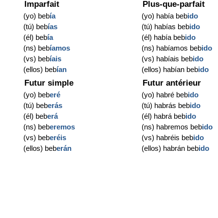
Imparfait
Plus-que-parfait
(yo) beb
ía
(yo) había beb
ido
(tú) beb
ías
(tú) habías beb
ido
(él) beb
ía
(él) había beb
ido
(ns) beb
íamos
(ns) habíamos beb
ido
(vs) beb
íais
(vs) habíais beb
ido
(ellos) beb
ían
(ellos) habían beb
ido
Futur simple
Futur antérieur
(yo) beb
eré
(yo) habré beb
ido
(tú) beb
erás
(tú) habrás beb
ido
(él) beb
erá
(él) habrá beb
ido
(ns) beb
eremos
(ns) habremos beb
ido
(vs) beb
eréis
(vs) habréis beb
ido
(ellos) beb
erán
(ellos) habrán beb
ido