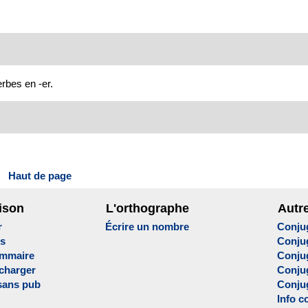
erbes en -er.
Haut de page
ison
L'orthographe
Autr
r
Écrire un nombre
Conju
es
Conju
ammaire
Conju
écharger
Conjug
sans pub
Conju
Info c