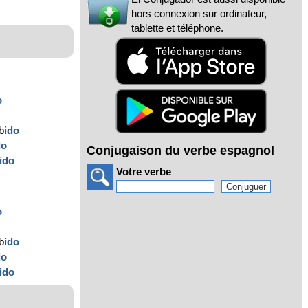
hors connexion sur ordinateur,
tablette et téléphone.
o
b
ido
do
Conjugaison du verbe espagnol
ido
Votre verbe
o
b
ido
do
ido