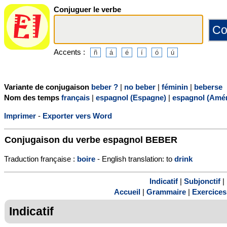
Conjuguer le verbe
Accents :
Variante de conjugaison
beber ?
|
no beber
|
féminin
|
beberse
Nom des temps
français
|
espagnol (Espagne)
|
espagnol (Amér
Imprimer
-
Exporter vers Word
Conjugaison du verbe espagnol
BEBER
Traduction française :
boire
- English translation: to
drink
Indicatif
|
Subjonctif
|
Accueil
|
Grammaire
|
Exercices
Indicatif