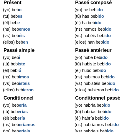
Présent
Passé composé
(yo) beb
o
(yo) he beb
ido
(tú) beb
es
(tú) has beb
ido
(él) beb
e
(él) ha beb
ido
(ns) beb
emos
(ns) hemos beb
ido
(vs) beb
éis
(vs) habéis beb
ido
(ellos) beb
en
(ellos) han beb
ido
Passé simple
Passé antérieur
(yo) beb
í
(yo) hube beb
ido
(tú) beb
iste
(tú) hubiste beb
ido
(él) beb
ió
(él) hubo beb
ido
(ns) beb
imos
(ns) hubimos beb
ido
(vs) beb
isteis
(vs) hubisteis beb
ido
(ellos) beb
ieron
(ellos) hubieron beb
ido
Conditionnel
Conditionnel passé
(yo) beb
ería
(yo) habría beb
ido
(tú) beb
erías
(tú) habrías beb
ido
(él) beb
ería
(él) habría beb
ido
(ns) beb
eríamos
(ns) habríamos beb
ido
(vs) beb
eríais
(vs) habríais beb
ido