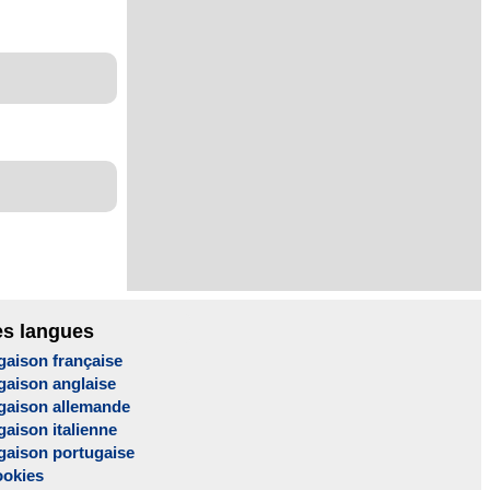
es langues
gaison française
gaison anglaise
gaison allemande
aison italienne
gaison portugaise
ookies