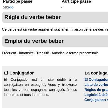
Participe passé
Participe passé
beb
ido
-
Règle du verbe beber
Ce verbe est un verbe régulier et suit la terminaison générale des v
Emploi du verbe beber
Fréquent - Intransitif - Transitif - Autorise la forme pronominale
El Conjugador
La conjuga
El Conjugador est un site dédié à la
El Conjugado
conjugaison en espagnol. Vous y trouverez
Liste de verb
tous les verbes espagnols conjugués à tous
Règles de gr
les temps et tous les modes.
Logiciel à tél
Conjugaison 