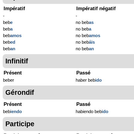
Impératif
Impératif négatif
-
-
beb
e
no beb
as
beb
a
no beb
a
beb
amos
no beb
amos
beb
ed
no beb
áis
beb
an
no beb
an
Infinitif
Présent
Passé
beber
haber beb
ido
Gérondif
Présent
Passé
beb
iendo
habiendo beb
ido
Participe