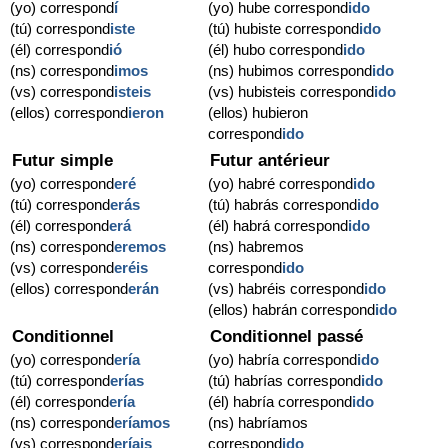
(yo) correspond
í
(yo) hube correspond
ido
(tú) correspond
iste
(tú) hubiste correspond
ido
(él) correspond
ió
(él) hubo correspond
ido
(ns) correspond
imos
(ns) hubimos correspond
ido
(vs) correspond
isteis
(vs) hubisteis correspond
ido
(ellos) correspond
ieron
(ellos) hubieron
correspond
ido
Futur simple
Futur antérieur
(yo) correspond
eré
(yo) habré correspond
ido
(tú) correspond
erás
(tú) habrás correspond
ido
(él) correspond
erá
(él) habrá correspond
ido
(ns) correspond
eremos
(ns) habremos
(vs) correspond
eréis
correspond
ido
(ellos) correspond
erán
(vs) habréis correspond
ido
(ellos) habrán correspond
ido
Conditionnel
Conditionnel passé
(yo) correspond
ería
(yo) habría correspond
ido
(tú) correspond
erías
(tú) habrías correspond
ido
(él) correspond
ería
(él) habría correspond
ido
(ns) correspond
eríamos
(ns) habríamos
(vs) correspond
eríais
correspond
ido