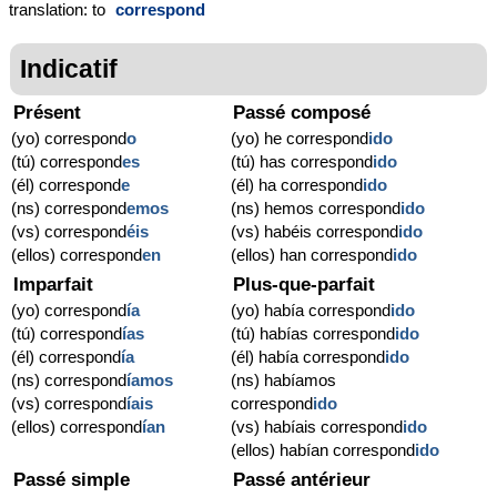
translation: to
correspond
Indicatif
Présent
Passé composé
(yo) correspond
o
(yo) he correspond
ido
(tú) correspond
es
(tú) has correspond
ido
(él) correspond
e
(él) ha correspond
ido
(ns) correspond
emos
(ns) hemos correspond
ido
(vs) correspond
éis
(vs) habéis correspond
ido
(ellos) correspond
en
(ellos) han correspond
ido
Imparfait
Plus-que-parfait
(yo) correspond
ía
(yo) había correspond
ido
(tú) correspond
ías
(tú) habías correspond
ido
(él) correspond
ía
(él) había correspond
ido
(ns) correspond
íamos
(ns) habíamos
(vs) correspond
íais
correspond
ido
(ellos) correspond
ían
(vs) habíais correspond
ido
(ellos) habían correspond
ido
Passé simple
Passé antérieur