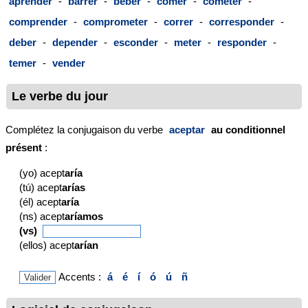
aprender
-
barrer
-
beber
-
comer
-
cometer
-
comprender
-
comprometer
-
correr
-
corresponder
-
deber
-
depender
-
esconder
-
meter
-
responder
-
temer
-
vender
Le verbe du jour
Complétez la conjugaison du verbe
aceptar
au conditionnel
présent
:
(yo) acept
aría
(tú) acept
arías
(él) acept
aría
(ns) acept
aríamos
(vs)
(ellos) acept
arían
Accents :
á
é
í
ó
ú
ñ