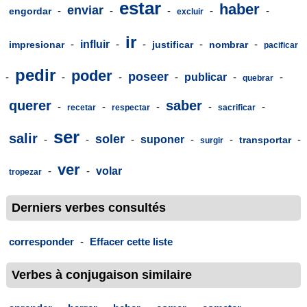
estar
haber
enviar
-
-
-
-
-
engordar
excluir
ir
-
influir
-
-
-
-
impresionar
justificar
nombrar
pacificar
pedir
poder
poseer
-
-
-
-
publicar
-
-
quebrar
querer
saber
-
-
-
-
-
recetar
respectar
sacrificar
ser
salir
soler
-
-
-
suponer
-
-
-
transportar
surgir
ver
-
-
volar
tropezar
Derniers verbes consultés
corresponder
-
Effacer cette liste
Verbes à conjugaison similaire