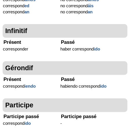
correspond
ed
no correspond
áis
correspond
an
no correspond
an
Infinitif
Présent
Passé
corresponder
haber correspond
ido
Gérondif
Présent
Passé
correspond
iendo
habiendo correspond
ido
Participe
Participe passé
Participe passé
correspond
ido
-