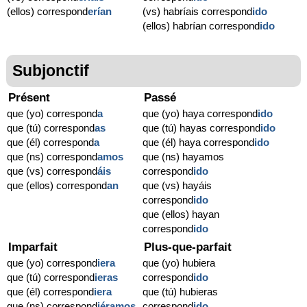
(ellos) correspond
erían
(vs) habríais correspond
ido
(ellos) habrían correspond
ido
Subjonctif
Présent
Passé
que (yo) correspond
a
que (yo) haya correspond
ido
que (tú) correspond
as
que (tú) hayas correspond
ido
que (él) correspond
a
que (él) haya correspond
ido
que (ns) correspond
amos
que (ns) hayamos
que (vs) correspond
áis
correspond
ido
que (ellos) correspond
an
que (vs) hayáis
correspond
ido
que (ellos) hayan
correspond
ido
Imparfait
Plus-que-parfait
que (yo) correspond
iera
que (yo) hubiera
que (tú) correspond
ieras
correspond
ido
que (él) correspond
iera
que (tú) hubieras
que (ns) correspond
iéramos
correspond
ido