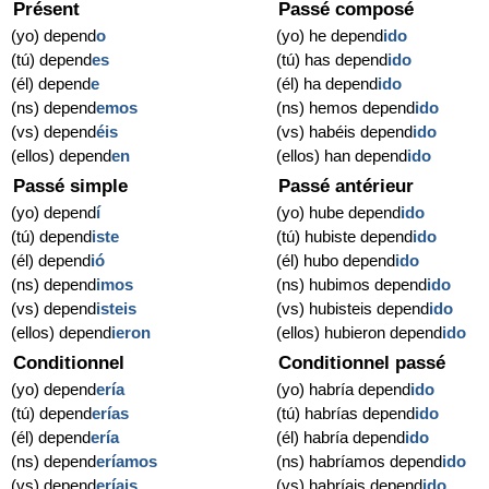
Présent
Passé composé
(yo) depend
o
(yo) he depend
ido
(tú) depend
es
(tú) has depend
ido
(él) depend
e
(él) ha depend
ido
(ns) depend
emos
(ns) hemos depend
ido
(vs) depend
éis
(vs) habéis depend
ido
(ellos) depend
en
(ellos) han depend
ido
Passé simple
Passé antérieur
(yo) depend
í
(yo) hube depend
ido
(tú) depend
iste
(tú) hubiste depend
ido
(él) depend
ió
(él) hubo depend
ido
(ns) depend
imos
(ns) hubimos depend
ido
(vs) depend
isteis
(vs) hubisteis depend
ido
(ellos) depend
ieron
(ellos) hubieron depend
ido
Conditionnel
Conditionnel passé
(yo) depend
ería
(yo) habría depend
ido
(tú) depend
erías
(tú) habrías depend
ido
(él) depend
ería
(él) habría depend
ido
(ns) depend
eríamos
(ns) habríamos depend
ido
(vs) depend
eríais
(vs) habríais depend
ido