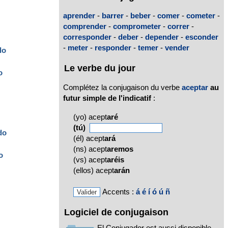
aprender
-
barrer
-
beber
-
comer
-
cometer
-
comprender
-
comprometer
-
correr
-
corresponder
-
deber
-
depender
-
esconder
-
meter
-
responder
-
temer
-
vender
do
Le verbe du jour
o
Complétez la conjugaison du verbe
aceptar
au
futur simple de l'indicatif
:
(yo) acept
aré
(tú)
do
(él) acept
ará
(ns) acept
aremos
o
(vs) acept
aréis
(ellos) acept
arán
Accents :
á
é
í
ó
ú
ñ
Logiciel de conjugaison
El Conjugador est aussi disponible