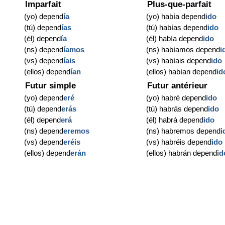
Imparfait
Plus-que-parfait
(yo) depend
ía
(yo) había depend
ido
(tú) depend
ías
(tú) habías depend
ido
(él) depend
ía
(él) había depend
ido
(ns) depend
íamos
(ns) habíamos depend
i
(vs) depend
íais
(vs) habíais depend
ido
(ellos) depend
ían
(ellos) habían depend
id
Futur simple
Futur antérieur
(yo) depend
eré
(yo) habré depend
ido
(tú) depend
erás
(tú) habrás depend
ido
(él) depend
erá
(él) habrá depend
ido
(ns) depend
eremos
(ns) habremos depend
i
(vs) depend
eréis
(vs) habréis depend
ido
(ellos) depend
erán
(ellos) habrán depend
id