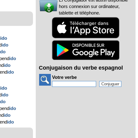
hors connexion sur ordinateur,
tablette et téléphone.
d
ido
d
ido
ido
epend
ido
nd
ido
Conjugaison du verbe espagnol
pend
ido
Votre verbe
d
ido
d
ido
ido
epend
ido
nd
ido
pend
ido