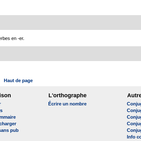
erbes en -er.
Haut de page
ison
L'orthographe
Autr
r
Écrire un nombre
Conju
es
Conju
ammaire
Conju
écharger
Conjug
sans pub
Conju
Info c