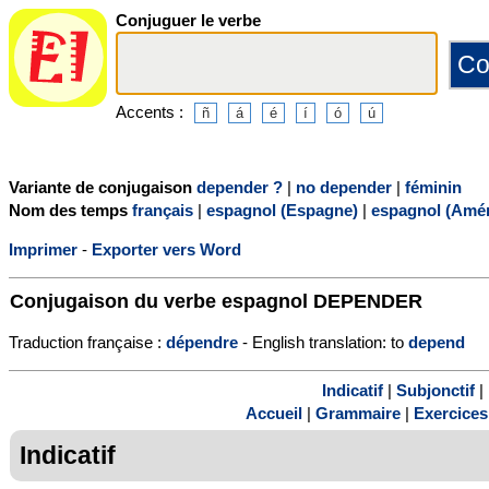
Conjuguer le verbe
Accents :
Variante de conjugaison
depender ?
|
no depender
|
féminin
Nom des temps
français
|
espagnol (Espagne)
|
espagnol (Amér
Imprimer
-
Exporter vers Word
Conjugaison du verbe espagnol
DEPENDER
Traduction française :
dépendre
- English translation: to
depend
Indicatif
|
Subjonctif
|
Accueil
|
Grammaire
|
Exercices
Indicatif