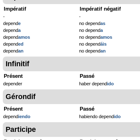
Impératif
Impératif négatif
-
-
depend
e
no depend
as
depend
a
no depend
a
depend
amos
no depend
amos
depend
ed
no depend
áis
depend
an
no depend
an
Infinitif
Présent
Passé
depender
haber depend
ido
Gérondif
Présent
Passé
depend
iendo
habiendo depend
ido
Participe