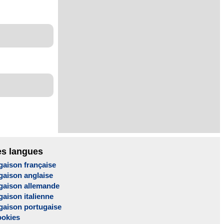
es langues
gaison française
gaison anglaise
gaison allemande
aison italienne
gaison portugaise
ookies