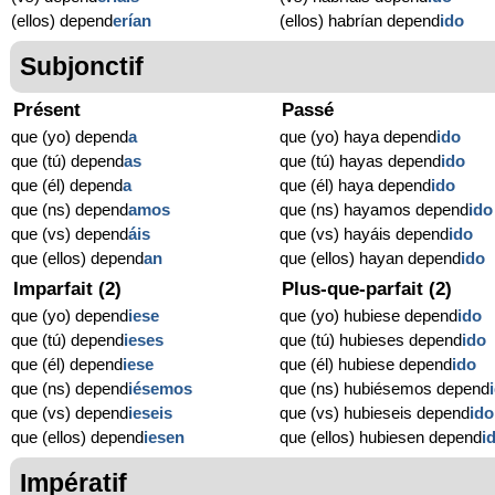
(ellos) depend
erían
(ellos) habrían depend
ido
Subjonctif
Présent
Passé
que (yo) depend
a
que (yo) haya depend
ido
que (tú) depend
as
que (tú) hayas depend
ido
que (él) depend
a
que (él) haya depend
ido
que (ns) depend
amos
que (ns) hayamos depend
ido
que (vs) depend
áis
que (vs) hayáis depend
ido
que (ellos) depend
an
que (ellos) hayan depend
ido
Imparfait (2)
Plus-que-parfait (2)
que (yo) depend
iese
que (yo) hubiese depend
ido
que (tú) depend
ieses
que (tú) hubieses depend
ido
que (él) depend
iese
que (él) hubiese depend
ido
que (ns) depend
iésemos
que (ns) hubiésemos depend
que (vs) depend
ieseis
que (vs) hubieseis depend
ido
que (ellos) depend
iesen
que (ellos) hubiesen depend
i
Impératif