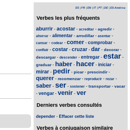
ES
|
FR
|
EN
|
IT
|
PT
|
DE
|
ES-América
Verbes les plus fréquents
aburrir
acostar
-
-
-
-
agredir
acreditar
-
alimentar
-
-
-
arrodillar
ahorrar
asentar
comer
-
-
-
comprobar
-
cansar
codear
dar
costar
cruzar
-
-
-
-
-
decorar
confluir
estar
-
-
entregar
-
-
descargar
descender
hacer
haber
-
-
-
iniciar
-
graduar
pedir
mirar
-
-
-
-
picar
prescindir
querer
-
-
-
-
recomenzar
reproducir
rezar
ser
saber
-
-
-
-
transportar
vacar
sostener
venir
ver
-
vengar
-
-
Derniers verbes consultés
depender
-
Effacer cette liste
Verbes à conjugaison similaire