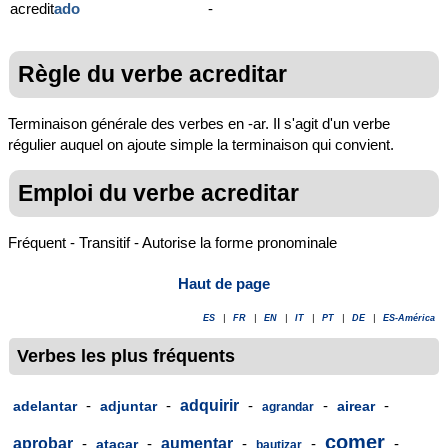
acredit
ado
-
Règle du verbe acreditar
Terminaison générale des verbes en -ar. Il s'agit d'un verbe
régulier auquel on ajoute simple la terminaison qui convient.
Emploi du verbe acreditar
Fréquent - Transitif - Autorise la forme pronominale
Haut de page
ES
|
FR
|
EN
|
IT
|
PT
|
DE
|
ES-América
Verbes les plus fréquents
-
-
adquirir
-
-
-
adelantar
adjuntar
airear
agrandar
comer
aprobar
-
-
aumentar
-
-
-
atacar
bautizar