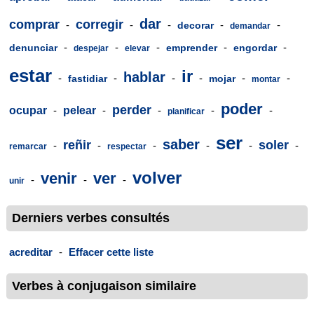
dar
comprar
corregir
-
-
-
-
-
decorar
demandar
-
-
-
-
-
denunciar
emprender
engordar
despejar
elevar
estar
ir
hablar
-
-
-
-
-
-
fastidiar
mojar
montar
poder
perder
ocupar
-
pelear
-
-
-
-
planificar
ser
saber
reñir
soler
-
-
-
-
-
-
remarcar
respectar
volver
venir
ver
-
-
-
unir
Derniers verbes consultés
acreditar
-
Effacer cette liste
Verbes à conjugaison similaire