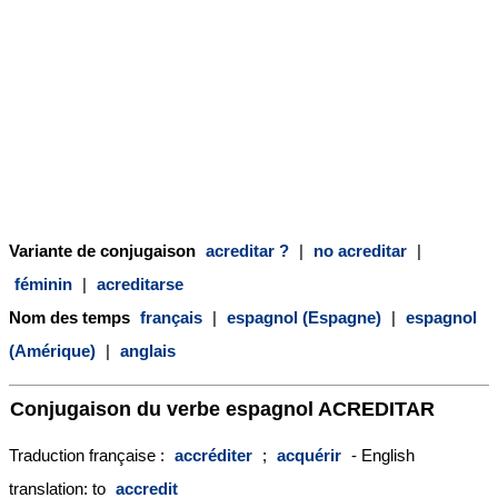
Variante de conjugaison
acreditar ?
|
no acreditar
|
féminin
|
acreditarse
Nom des temps
français
|
espagnol (Espagne)
|
espagnol
(Amérique)
|
anglais
Conjugaison du verbe espagnol
ACREDITAR
Traduction française :
accréditer
;
acquérir
- English
translation: to
accredit