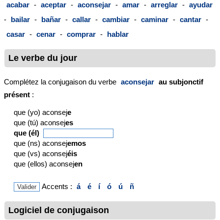
acabar
-
aceptar
-
aconsejar
-
amar
-
arreglar
-
ayudar
-
bailar
-
bañar
-
callar
-
cambiar
-
caminar
-
cantar
-
casar
-
cenar
-
comprar
-
hablar
Le verbe du jour
Complétez la conjugaison du verbe
aconsejar
au subjonctif
présent
:
que (yo) aconsej
e
que (tú) aconsej
es
que (él)
que (ns) aconsej
emos
que (vs) aconsej
éis
que (ellos) aconsej
en
Accents :
á
é
í
ó
ú
ñ
Logiciel de conjugaison