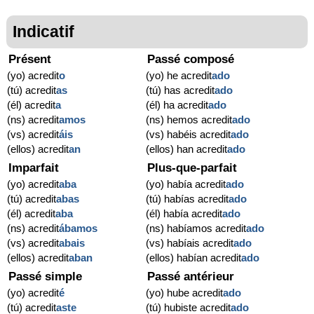
Indicatif
Présent
Passé composé
(yo) acredit
o
(yo) he acredit
ado
(tú) acredit
as
(tú) has acredit
ado
(él) acredit
a
(él) ha acredit
ado
(ns) acredit
amos
(ns) hemos acredit
ado
(vs) acredit
áis
(vs) habéis acredit
ado
(ellos) acredit
an
(ellos) han acredit
ado
Imparfait
Plus-que-parfait
(yo) acredit
aba
(yo) había acredit
ado
(tú) acredit
abas
(tú) habías acredit
ado
(él) acredit
aba
(él) había acredit
ado
(ns) acredit
ábamos
(ns) habíamos acredit
ado
(vs) acredit
abais
(vs) habíais acredit
ado
(ellos) acredit
aban
(ellos) habían acredit
ado
Passé simple
Passé antérieur
(yo) acredit
é
(yo) hube acredit
ado
(tú) acredit
aste
(tú) hubiste acredit
ado