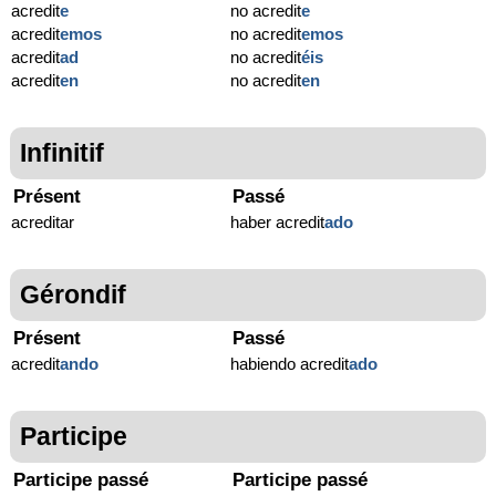
acredit
e
no acredit
e
acredit
emos
no acredit
emos
acredit
ad
no acredit
éis
acredit
en
no acredit
en
Infinitif
Présent
Passé
acreditar
haber acredit
ado
Gérondif
Présent
Passé
acredit
ando
habiendo acredit
ado
Participe
Participe passé
Participe passé