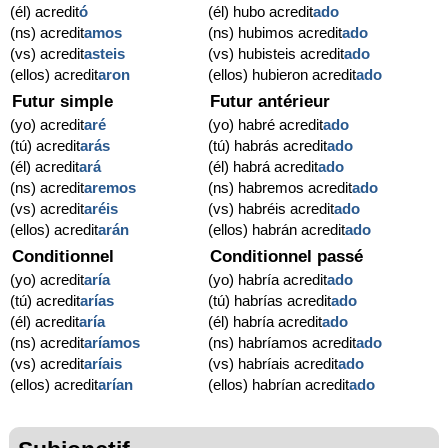
(él) acredit
ó
(él) hubo acredit
ado
(ns) acredit
amos
(ns) hubimos acredit
ado
(vs) acredit
asteis
(vs) hubisteis acredit
ado
(ellos) acredit
aron
(ellos) hubieron acredit
ado
Futur simple
Futur antérieur
(yo) acredit
aré
(yo) habré acredit
ado
(tú) acredit
arás
(tú) habrás acredit
ado
(él) acredit
ará
(él) habrá acredit
ado
(ns) acredit
aremos
(ns) habremos acredit
ado
(vs) acredit
aréis
(vs) habréis acredit
ado
(ellos) acredit
arán
(ellos) habrán acredit
ado
Conditionnel
Conditionnel passé
(yo) acredit
aría
(yo) habría acredit
ado
(tú) acredit
arías
(tú) habrías acredit
ado
(él) acredit
aría
(él) habría acredit
ado
(ns) acredit
aríamos
(ns) habríamos acredit
ado
(vs) acredit
aríais
(vs) habríais acredit
ado
(ellos) acredit
arían
(ellos) habrían acredit
ado