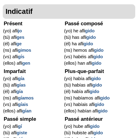
Indicatif
Présent
Passé composé
(yo) afli
jo
(yo) he afli
gido
(tú) afli
ges
(tú) has afli
gido
(él) afli
ge
(él) ha afli
gido
(ns) afli
gimos
(ns) hemos afli
gido
(vs) afli
gís
(vs) habéis afli
gido
(ellos) afli
gen
(ellos) han afli
gido
Imparfait
Plus-que-parfait
(yo) afli
gía
(yo) había afli
gido
(tú) afli
gías
(tú) habías afli
gido
(él) afli
gía
(él) había afli
gido
(ns) afli
gíamos
(ns) habíamos afli
gido
(vs) afli
gíais
(vs) habíais afli
gido
(ellos) afli
gían
(ellos) habían afli
gido
Passé simple
Passé antérieur
(yo) afli
gí
(yo) hube afli
gido
(tú) afli
giste
(tú) hubiste afli
gido