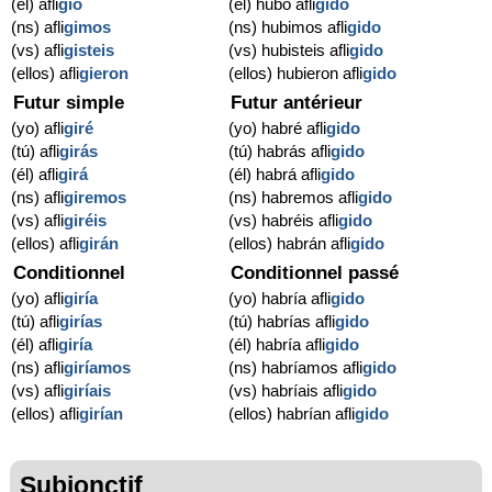
(él) afli
gió
(él) hubo afli
gido
(ns) afli
gimos
(ns) hubimos afli
gido
(vs) afli
gisteis
(vs) hubisteis afli
gido
(ellos) afli
gieron
(ellos) hubieron afli
gido
Futur simple
Futur antérieur
(yo) afli
giré
(yo) habré afli
gido
(tú) afli
girás
(tú) habrás afli
gido
(él) afli
girá
(él) habrá afli
gido
(ns) afli
giremos
(ns) habremos afli
gido
(vs) afli
giréis
(vs) habréis afli
gido
(ellos) afli
girán
(ellos) habrán afli
gido
Conditionnel
Conditionnel passé
(yo) afli
giría
(yo) habría afli
gido
(tú) afli
girías
(tú) habrías afli
gido
(él) afli
giría
(él) habría afli
gido
(ns) afli
giríamos
(ns) habríamos afli
gido
(vs) afli
giríais
(vs) habríais afli
gido
(ellos) afli
girían
(ellos) habrían afli
gido
Subjonctif