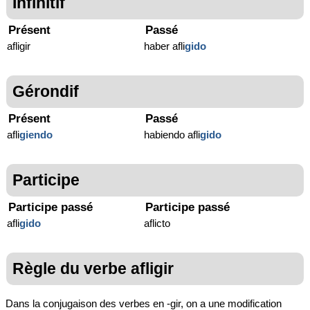
Infinitif
Présent
Passé
afligir
haber afli
gido
Gérondif
Présent
Passé
afli
giendo
habiendo afli
gido
Participe
Participe passé
Participe passé
afli
gido
aflicto
Règle du verbe afligir
Dans la conjugaison des verbes en -gir, on a une modification