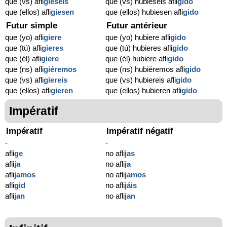
que (vs) afli
gieseis
que (vs) hubieseis afli
gido
que (ellos) afli
giesen
que (ellos) hubiesen afli
gido
Futur simple
Futur antérieur
que (yo) afli
giere
que (yo) hubiere afli
gido
que (tú) afli
gieres
que (tú) hubieres afli
gido
que (él) afli
giere
que (él) hubiere afli
gido
que (ns) afli
giéremos
que (ns) hubiéremos afli
gido
que (vs) afli
giereis
que (vs) hubiereis afli
gido
que (ellos) afli
gieren
que (ellos) hubieren afli
gido
Impératif
Impératif
Impératif négatif
-
-
afli
ge
no afli
jas
afli
ja
no afli
ja
afli
jamos
no afli
jamos
afli
gid
no afli
jáis
afli
jan
no afli
jan