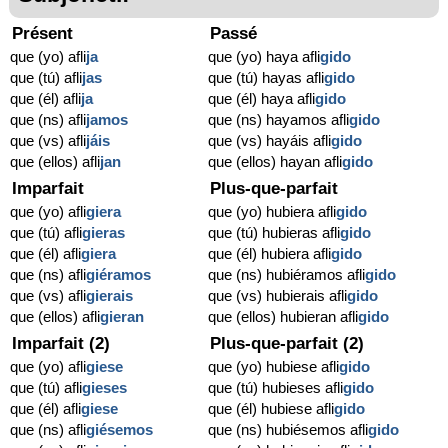
Présent
Passé
que (yo) afli
ja
que (yo) haya afli
gido
que (tú) afli
jas
que (tú) hayas afli
gido
que (él) afli
ja
que (él) haya afli
gido
que (ns) afli
jamos
que (ns) hayamos afli
gido
que (vs) afli
jáis
que (vs) hayáis afli
gido
que (ellos) afli
jan
que (ellos) hayan afli
gido
Imparfait
Plus-que-parfait
que (yo) afli
giera
que (yo) hubiera afli
gido
que (tú) afli
gieras
que (tú) hubieras afli
gido
que (él) afli
giera
que (él) hubiera afli
gido
que (ns) afli
giéramos
que (ns) hubiéramos afli
gido
que (vs) afli
gierais
que (vs) hubierais afli
gido
que (ellos) afli
gieran
que (ellos) hubieran afli
gido
Imparfait (2)
Plus-que-parfait (2)
que (yo) afli
giese
que (yo) hubiese afli
gido
que (tú) afli
gieses
que (tú) hubieses afli
gido
que (él) afli
giese
que (él) hubiese afli
gido
que (ns) afli
giésemos
que (ns) hubiésemos afli
gido