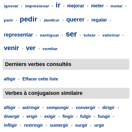
ir
-
-
-
mejorar
-
meter
-
-
ignorar
impresionar
montar
pedir
querer
-
-
-
-
regalar
-
parir
planificar
ser
representar
-
-
-
-
-
santiguar
tutear
vaticinar
venir
ver
-
-
vomitar
Derniers verbes consultés
afligir
-
Effacer cette liste
Verbes à conjugaison similaire
afligir
-
astringir
-
compungir
-
convergir
-
dirigir
-
divergir
-
erigir
-
exigir
-
fingir
-
fulgir
-
fungir
-
infligir
-
restringir
-
sumergir
-
surgir
-
urgir