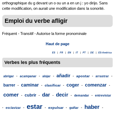
orthographique du g devant un o ou un a en un j : yo dirijo. Sans
cette modification, on aurait une modification dans la sonorité.
Emploi du verbe afligir
Fréquent - Transitif - Autorise la forme pronominale
Haut de page
ES
|
FR
|
EN
|
IT
|
PT
|
DE
|
ES-América
Verbes les plus fréquents
añadir
-
-
-
-
-
-
apostar
abrigar
acampanar
alojar
arrastrar
caminar
coger
comenzar
barrer
-
-
-
-
-
clasificar
comer
dar
decir
-
cubrir
-
-
-
-
demandar
entrevistar
estar
haber
-
-
-
-
-
-
expulsar
esclavizar
guiñar