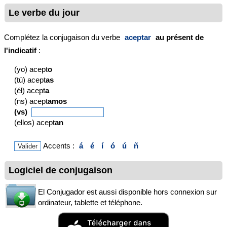
Le verbe du jour
Complétez la conjugaison du verbe
aceptar
au présent de
l'indicatif
:
(yo) acept
o
(tú) acept
as
(él) acept
a
(ns) acept
amos
(vs)
(ellos) acept
an
Accents :
á
é
í
ó
ú
ñ
Logiciel de conjugaison
El Conjugador est aussi disponible hors connexion sur
ordinateur, tablette et téléphone.