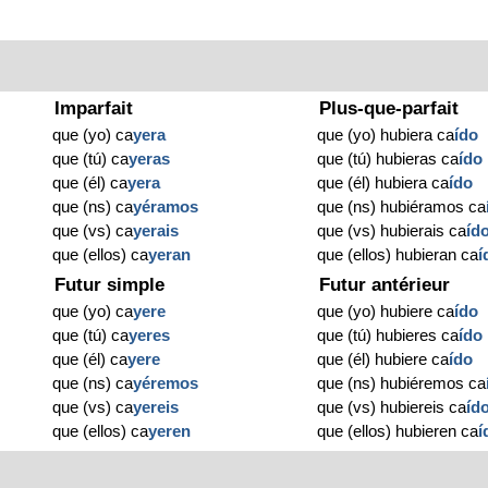
Imparfait
Plus-que-parfait
que (yo) ca
yera
que (yo) hubiera ca
ído
que (tú) ca
yeras
que (tú) hubieras ca
ído
que (él) ca
yera
que (él) hubiera ca
ído
que (ns) ca
yéramos
que (ns) hubiéramos ca
que (vs) ca
yerais
que (vs) hubierais ca
íd
que (ellos) ca
yeran
que (ellos) hubieran ca
í
Futur simple
Futur antérieur
que (yo) ca
yere
que (yo) hubiere ca
ído
que (tú) ca
yeres
que (tú) hubieres ca
ído
que (él) ca
yere
que (él) hubiere ca
ído
que (ns) ca
yéremos
que (ns) hubiéremos ca
que (vs) ca
yereis
que (vs) hubiereis ca
íd
que (ellos) ca
yeren
que (ellos) hubieren ca
í