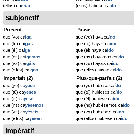
(ellos) ca
erían
(ellos) habrían ca
ído
Subjonctif
Présent
Passé
que (yo) ca
iga
que (yo) haya ca
ído
que (tú) ca
igas
que (tú) hayas ca
ído
que (él) ca
iga
que (él) haya ca
ído
que (ns) ca
igamos
que (ns) hayamos ca
ído
que (vs) ca
igáis
que (vs) hayáis ca
ído
que (ellos) ca
igan
que (ellos) hayan ca
ído
Imparfait (2)
Plus-que-parfait (2)
que (yo) ca
yese
que (yo) hubiese ca
ído
que (tú) ca
yeses
que (tú) hubieses ca
ído
que (él) ca
yese
que (él) hubiese ca
ído
que (ns) ca
yésemos
que (ns) hubiésemos ca
ído
que (vs) ca
yeseis
que (vs) hubieseis ca
ído
que (ellos) ca
yesen
que (ellos) hubiesen ca
ído
Impératif