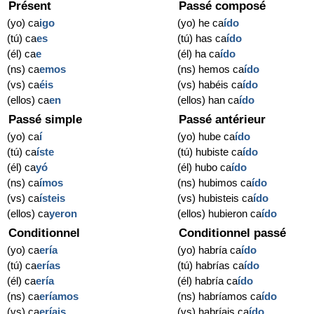
Présent
Passé composé
(yo) ca
igo
(yo) he ca
ído
(tú) ca
es
(tú) has ca
ído
(él) ca
e
(él) ha ca
ído
(ns) ca
emos
(ns) hemos ca
ído
(vs) ca
éis
(vs) habéis ca
ído
(ellos) ca
en
(ellos) han ca
ído
Passé simple
Passé antérieur
(yo) ca
í
(yo) hube ca
ído
(tú) ca
íste
(tú) hubiste ca
ído
(él) ca
yó
(él) hubo ca
ído
(ns) ca
ímos
(ns) hubimos ca
ído
(vs) ca
ísteis
(vs) hubisteis ca
ído
(ellos) ca
yeron
(ellos) hubieron ca
ído
Conditionnel
Conditionnel passé
(yo) ca
ería
(yo) habría ca
ído
(tú) ca
erías
(tú) habrías ca
ído
(él) ca
ería
(él) habría ca
ído
(ns) ca
eríamos
(ns) habríamos ca
ído
(vs) ca
eríais
(vs) habríais ca
ído