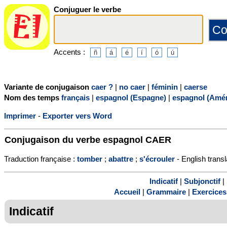
Conjuguer le verbe
Accents :
Variante de conjugaison
caer ?
|
no caer
|
féminin
|
caerse
Nom des temps
français
|
espagnol (Espagne)
|
espagnol (Amér
Imprimer
-
Exporter vers Word
Conjugaison du verbe espagnol
CAER
Traduction française :
tomber
;
abattre
;
s'écrouler
- English transl
Indicatif
|
Subjonctif
|
Accueil
|
Grammaire
|
Exercices
Indicatif