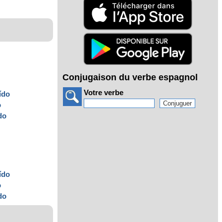
Conjugaison du verbe espagnol
Votre verbe
ído
o
do
ído
o
do