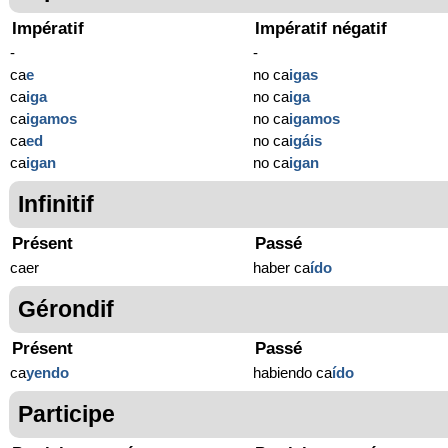
Impératif
Impératif négatif
-
-
ca
e
no ca
igas
ca
iga
no ca
iga
ca
igamos
no ca
igamos
ca
ed
no ca
igáis
ca
igan
no ca
igan
Infinitif
Présent
Passé
caer
haber ca
ído
Gérondif
Présent
Passé
ca
yendo
habiendo ca
ído
Participe