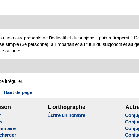
u un o aux présents de l'indicatif et du subjonctif puis à l'impératif. De
imple (3e personne), à l'imparfait et au futur du subjonctif et au gér
 e ou un o.
e irrégulier
Haut de page
ison
L'orthographe
Autr
r
Écrire un nombre
Conju
es
Conju
ammaire
Conju
écharger
Conjug