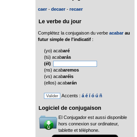
caer
-
decaer
-
recaer
Le verbe du jour
Complétez la conjugaison du verbe
acabar
au
futur simple de l'indicatif
:
(yo) acab
aré
(tú) acab
arás
(él)
(ns) acab
aremos
(vs) acab
aréis
(ellos) acab
arán
Accents :
á
é
í
ó
ú
ñ
Logiciel de conjugaison
El Conjugador est aussi disponible
hors connexion sur ordinateur,
tablette et téléphone.