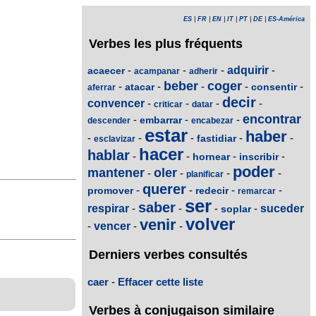
ES
|
FR
|
EN
|
IT
|
PT
|
DE
|
ES-América
Verbes les plus fréquents
-
-
-
adquirir
-
acaecer
acampanar
adherir
beber
coger
-
-
-
-
-
atacar
consentir
aferrar
decir
convencer
-
-
-
-
criticar
datar
encontrar
-
-
-
embarrar
descender
encabezar
estar
haber
-
-
-
-
-
fastidiar
esclavizar
hacer
hablar
-
-
-
-
hornear
inscribir
poder
mantener
oler
-
-
-
-
planificar
querer
-
-
-
-
promover
redecir
remarcar
ser
saber
respirar
-
-
-
-
suceder
soplar
volver
venir
-
vencer
-
-
Derniers verbes consultés
caer
-
Effacer cette liste
Verbes à conjugaison similaire