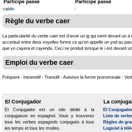
Participe passé
Participe passé
ca
ído
-
Règle du verbe caer
La particularité du verbe caer est d'avoir un ig qui vient devant un a o
accentué entre deux voyelles forme ce qu'on appelle un yod au passé s
que yo cayera et cayendo. Ceci se produit lorsque le i est devant un
Emploi du verbe caer
Fréquent - Intransitif - Transitif - Autorise la forme pronominale - Verb
El Conjugador
La conjuga
El Conjugador est un site dédié à la
El Conjugado
conjugaison en espagnol. Vous y trouverez
Liste de verb
tous les verbes espagnols conjugués à tous
Règles de gr
les temps et tous les modes.
Logiciel à tél