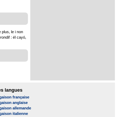
 plus, le i non
ondif : él cayó,
es langues
gaison française
gaison anglaise
gaison allemande
aison italienne