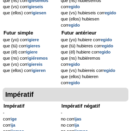
que (ns) corr
igiésemos
que (ns) hubiésemos
que (vs) corr
igieseis
corr
egido
que (ellos) corr
igiesen
que (vs) hubieseis corr
egido
que (ellos) hubiesen
corr
egido
Futur simple
Futur antérieur
que (yo) corr
igiere
que (yo) hubiere corr
egido
que (tú) corr
igieres
que (tú) hubieres corr
egido
que (él) corr
igiere
que (él) hubiere corr
egido
que (ns) corr
igiéremos
que (ns) hubiéremos
que (vs) corr
igiereis
corr
egido
que (ellos) corr
igieren
que (vs) hubiereis corr
egido
que (ellos) hubieren
corr
egido
Impératif
Impératif
Impératif négatif
-
-
corr
ige
no corr
ijas
corr
ija
no corr
ija