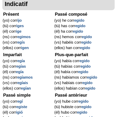
Indicatif
Présent
Passé composé
(yo) corr
ijo
(yo) he corr
egido
(tú) corr
iges
(tú) has corr
egido
(él) corr
ige
(él) ha corr
egido
(ns) corr
egimos
(ns) hemos corr
egido
(vs) corr
egís
(vs) habéis corr
egido
(ellos) corr
igen
(ellos) han corr
egido
Imparfait
Plus-que-parfait
(yo) corr
egía
(yo) había corr
egido
(tú) corr
egías
(tú) habías corr
egido
(él) corr
egía
(él) había corr
egido
(ns) corr
egíamos
(ns) habíamos corr
egido
(vs) corr
egíais
(vs) habíais corr
egido
(ellos) corr
egían
(ellos) habían corr
egido
Passé simple
Passé antérieur
(yo) corr
egí
(yo) hube corr
egido
(tú) corr
egiste
(tú) hubiste corr
egido
(él) corr
igió
(él) hubo corr
egido