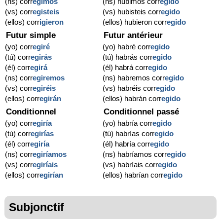
(ns) corr
egimos
(ns) hubimos corr
egido
(vs) corr
egisteis
(vs) hubisteis corr
egido
(ellos) corr
igieron
(ellos) hubieron corr
egido
Futur simple
Futur antérieur
(yo) corr
egiré
(yo) habré corr
egido
(tú) corr
egirás
(tú) habrás corr
egido
(él) corr
egirá
(él) habrá corr
egido
(ns) corr
egiremos
(ns) habremos corr
egido
(vs) corr
egiréis
(vs) habréis corr
egido
(ellos) corr
egirán
(ellos) habrán corr
egido
Conditionnel
Conditionnel passé
(yo) corr
egiría
(yo) habría corr
egido
(tú) corr
egirías
(tú) habrías corr
egido
(él) corr
egiría
(él) habría corr
egido
(ns) corr
egiríamos
(ns) habríamos corr
egido
(vs) corr
egiríais
(vs) habríais corr
egido
(ellos) corr
egirían
(ellos) habrían corr
egido
Subjonctif