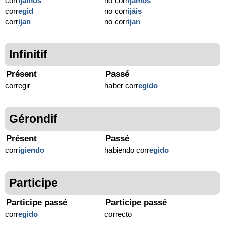
corr
ijamos
no corr
ijamos
corr
egid
no corr
ijáis
corr
ijan
no corr
ijan
Infinitif
Présent
Passé
corregir
haber corr
egido
Gérondif
Présent
Passé
corr
igiendo
habiendo corr
egido
Participe
Participe passé
Participe passé
corr
egido
correcto