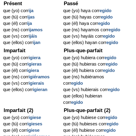
Présent
Passé
que (yo) corr
ija
que (yo) haya corr
egido
que (tú) corr
ijas
que (tú) hayas corr
egido
que (él) corr
ija
que (él) haya corr
egido
que (ns) corr
ijamos
que (ns) hayamos corr
egido
que (vs) corr
ijáis
que (vs) hayáis corr
egido
que (ellos) corr
ijan
que (ellos) hayan corr
egido
Imparfait
Plus-que-parfait
que (yo) corr
igiera
que (yo) hubiera corr
egido
que (tú) corr
igieras
que (tú) hubieras corr
egido
que (él) corr
igiera
que (él) hubiera corr
egido
que (ns) corr
igiéramos
que (ns) hubiéramos
que (vs) corr
igierais
corr
egido
que (ellos) corr
igieran
que (vs) hubierais corr
egido
que (ellos) hubieran
corr
egido
Imparfait (2)
Plus-que-parfait (2)
que (yo) corr
igiese
que (yo) hubiese corr
egido
que (tú) corr
igieses
que (tú) hubieses corr
egido
que (él) corr
igiese
que (él) hubiese corr
egido