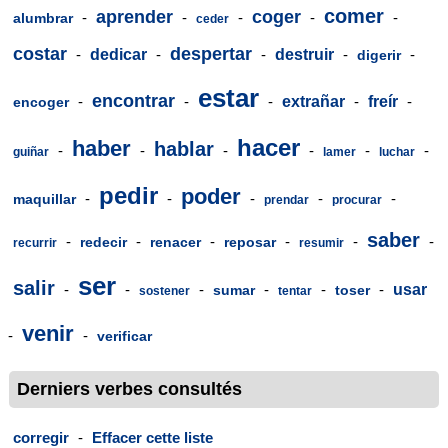
comer
aprender
coger
-
-
-
-
-
alumbrar
ceder
costar
despertar
-
dedicar
-
-
destruir
-
-
digerir
estar
encontrar
-
-
-
extrañar
-
freír
-
encoger
hacer
haber
hablar
-
-
-
-
-
-
guiñar
lamer
luchar
pedir
poder
-
-
-
-
-
maquillar
prendar
procurar
saber
-
-
-
-
-
-
redecir
renacer
reposar
recurrir
resumir
ser
salir
-
-
-
-
-
-
usar
sumar
toser
sostener
tentar
venir
-
-
verificar
Derniers verbes consultés
corregir
-
Effacer cette liste