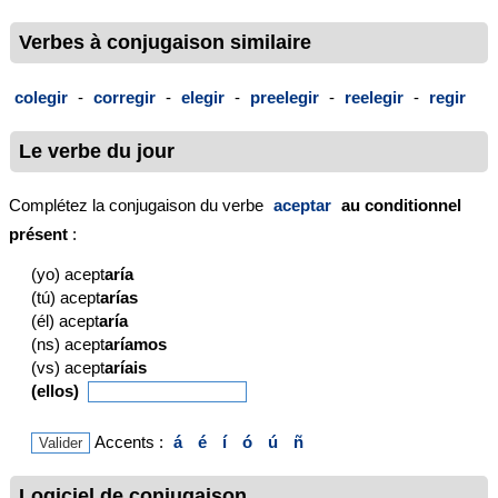
Verbes à conjugaison similaire
colegir
-
corregir
-
elegir
-
preelegir
-
reelegir
-
regir
Le verbe du jour
Complétez la conjugaison du verbe
aceptar
au conditionnel
présent
:
(yo) acept
aría
(tú) acept
arías
(él) acept
aría
(ns) acept
aríamos
(vs) acept
aríais
(ellos)
Accents :
á
é
í
ó
ú
ñ
Logiciel de conjugaison