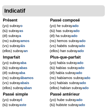
Indicatif
Présent
Passé composé
(yo) subray
o
(yo) he subray
ado
(tú) subray
as
(tú) has subray
ado
(él) subray
a
(él) ha subray
ado
(ns) subray
amos
(ns) hemos subray
ado
(vs) subray
áis
(vs) habéis subray
ado
(ellos) subray
an
(ellos) han subray
ado
Imparfait
Plus-que-parfait
(yo) subray
aba
(yo) había subray
ado
(tú) subray
abas
(tú) habías subray
ado
(él) subray
aba
(él) había subray
ado
(ns) subray
ábamos
(ns) habíamos subray
ado
(vs) subray
abais
(vs) habíais subray
ado
(ellos) subray
aban
(ellos) habían subray
ado
Passé simple
Passé antérieur
(yo) subray
é
(yo) hube subray
ado
(tú) subray
aste
(tú) hubiste subray
ado