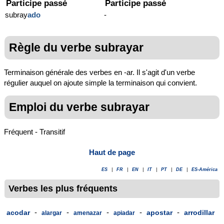
Participe passé
Participe passé
subray
ado
-
Règle du verbe subrayar
Terminaison générale des verbes en -ar. Il s'agit d'un verbe
régulier auquel on ajoute simple la terminaison qui convient.
Emploi du verbe subrayar
Fréquent - Transitif
Haut de page
ES
|
FR
|
EN
|
IT
|
PT
|
DE
|
ES-América
Verbes les plus fréquents
-
-
-
-
-
acodar
apostar
arrodillar
alargar
amenazar
apiadar