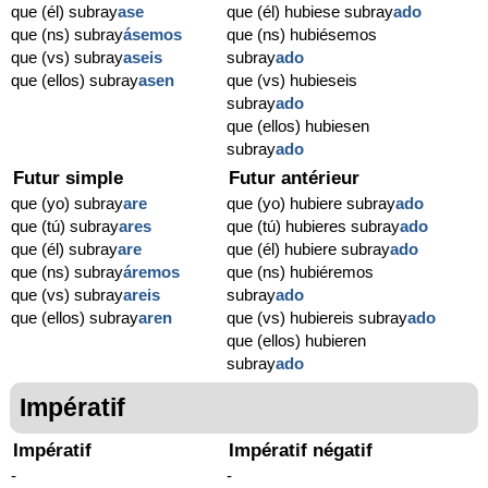
que (él) subray
ase
que (él) hubiese subray
ado
que (ns) subray
ásemos
que (ns) hubiésemos
que (vs) subray
aseis
subray
ado
que (ellos) subray
asen
que (vs) hubieseis
subray
ado
que (ellos) hubiesen
subray
ado
Futur simple
Futur antérieur
que (yo) subray
are
que (yo) hubiere subray
ado
que (tú) subray
ares
que (tú) hubieres subray
ado
que (él) subray
are
que (él) hubiere subray
ado
que (ns) subray
áremos
que (ns) hubiéremos
que (vs) subray
areis
subray
ado
que (ellos) subray
aren
que (vs) hubiereis subray
ado
que (ellos) hubieren
subray
ado
Impératif
Impératif
Impératif négatif
-
-