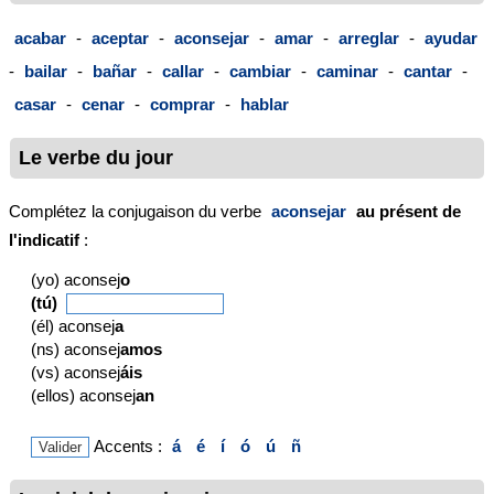
acabar
-
aceptar
-
aconsejar
-
amar
-
arreglar
-
ayudar
-
bailar
-
bañar
-
callar
-
cambiar
-
caminar
-
cantar
-
casar
-
cenar
-
comprar
-
hablar
Le verbe du jour
Complétez la conjugaison du verbe
aconsejar
au présent de
l'indicatif
:
(yo) aconsej
o
(tú)
(él) aconsej
a
(ns) aconsej
amos
(vs) aconsej
áis
(ellos) aconsej
an
Accents :
á
é
í
ó
ú
ñ