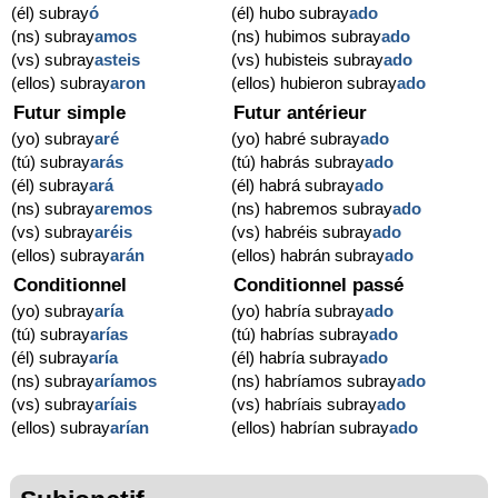
(él) subray
ó
(él) hubo subray
ado
(ns) subray
amos
(ns) hubimos subray
ado
(vs) subray
asteis
(vs) hubisteis subray
ado
(ellos) subray
aron
(ellos) hubieron subray
ado
Futur simple
Futur antérieur
(yo) subray
aré
(yo) habré subray
ado
(tú) subray
arás
(tú) habrás subray
ado
(él) subray
ará
(él) habrá subray
ado
(ns) subray
aremos
(ns) habremos subray
ado
(vs) subray
aréis
(vs) habréis subray
ado
(ellos) subray
arán
(ellos) habrán subray
ado
Conditionnel
Conditionnel passé
(yo) subray
aría
(yo) habría subray
ado
(tú) subray
arías
(tú) habrías subray
ado
(él) subray
aría
(él) habría subray
ado
(ns) subray
aríamos
(ns) habríamos subray
ado
(vs) subray
aríais
(vs) habríais subray
ado
(ellos) subray
arían
(ellos) habrían subray
ado