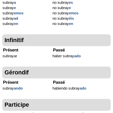
subray
a
no subray
es
subray
e
no subray
e
subray
emos
no subray
emos
subray
ad
no subray
éis
subray
en
no subray
en
Infinitif
Présent
Passé
subrayar
haber subray
ado
Gérondif
Présent
Passé
subray
ando
habiendo subray
ado
Participe