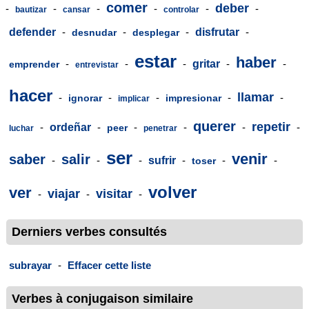
comer
deber
-
-
-
-
-
-
bautizar
cansar
controlar
defender
-
-
-
disfrutar
-
desnudar
desplegar
estar
haber
-
-
-
gritar
-
-
emprender
entrevistar
hacer
llamar
-
-
-
-
-
ignorar
impresionar
implicar
querer
repetir
-
ordeñar
-
-
-
-
-
peer
luchar
penetrar
ser
venir
saber
salir
-
-
-
sufrir
-
-
-
toser
volver
ver
viajar
visitar
-
-
-
Derniers verbes consultés
subrayar
-
Effacer cette liste
Verbes à conjugaison similaire