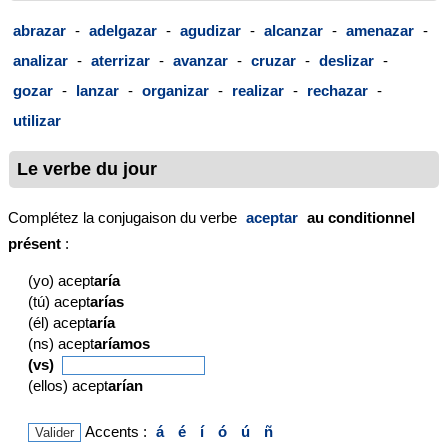
abrazar
-
adelgazar
-
agudizar
-
alcanzar
-
amenazar
-
analizar
-
aterrizar
-
avanzar
-
cruzar
-
deslizar
-
gozar
-
lanzar
-
organizar
-
realizar
-
rechazar
-
utilizar
Le verbe du jour
Complétez la conjugaison du verbe
aceptar
au conditionnel
présent
:
(yo) acept
aría
(tú) acept
arías
(él) acept
aría
(ns) acept
aríamos
(vs)
(ellos) acept
arían
Accents :
á
é
í
ó
ú
ñ