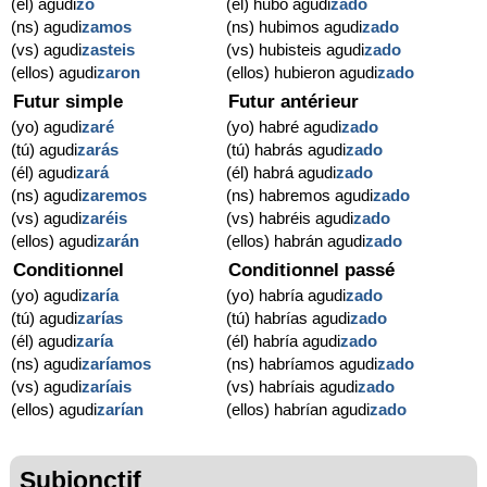
(él) agudi
zó
(él) hubo agudi
zado
(ns) agudi
zamos
(ns) hubimos agudi
zado
(vs) agudi
zasteis
(vs) hubisteis agudi
zado
(ellos) agudi
zaron
(ellos) hubieron agudi
zado
Futur simple
Futur antérieur
(yo) agudi
zaré
(yo) habré agudi
zado
(tú) agudi
zarás
(tú) habrás agudi
zado
(él) agudi
zará
(él) habrá agudi
zado
(ns) agudi
zaremos
(ns) habremos agudi
zado
(vs) agudi
zaréis
(vs) habréis agudi
zado
(ellos) agudi
zarán
(ellos) habrán agudi
zado
Conditionnel
Conditionnel passé
(yo) agudi
zaría
(yo) habría agudi
zado
(tú) agudi
zarías
(tú) habrías agudi
zado
(él) agudi
zaría
(él) habría agudi
zado
(ns) agudi
zaríamos
(ns) habríamos agudi
zado
(vs) agudi
zaríais
(vs) habríais agudi
zado
(ellos) agudi
zarían
(ellos) habrían agudi
zado
Subjonctif