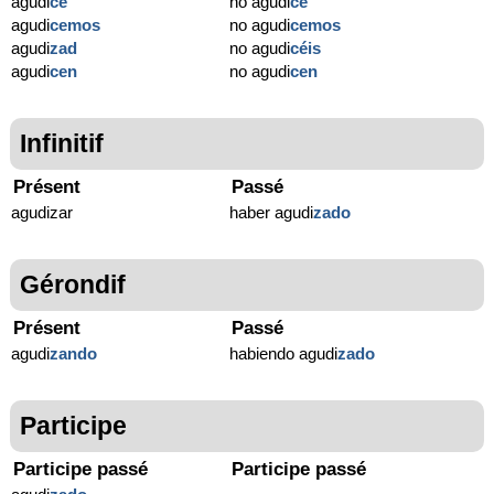
agudi
ce
no agudi
ce
agudi
cemos
no agudi
cemos
agudi
zad
no agudi
céis
agudi
cen
no agudi
cen
Infinitif
Présent
Passé
agudizar
haber agudi
zado
Gérondif
Présent
Passé
agudi
zando
habiendo agudi
zado
Participe
Participe passé
Participe passé