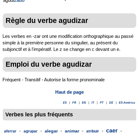
agudi
zado
-
Règle du verbe agudizar
Les verbes en -zar ont une modification orthographique au passé
simple à la première personne du singulier, au présent du
subjonctif et à l'impératif. Le z se change en c devant un e.
Emploi du verbe agudizar
Fréquent - Transitif - Autorise la forme pronominale
Haut de page
ES
|
FR
|
EN
|
IT
|
PT
|
DE
|
ES-América
Verbes les plus fréquents
caer
-
-
-
-
-
-
alegar
animar
aferrar
agrupar
atribuir