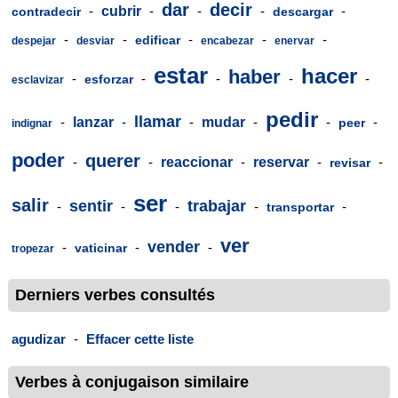
dar
decir
-
cubrir
-
-
-
-
contradecir
descargar
-
-
-
-
-
edificar
despejar
desviar
encabezar
enervar
estar
hacer
haber
-
-
-
-
-
esforzar
esclavizar
pedir
llamar
-
lanzar
-
-
mudar
-
-
-
peer
indignar
poder
querer
-
-
reaccionar
-
reservar
-
-
revisar
ser
salir
sentir
trabajar
-
-
-
-
-
transportar
ver
vender
-
-
-
vaticinar
tropezar
Derniers verbes consultés
agudizar
-
Effacer cette liste
Verbes à conjugaison similaire