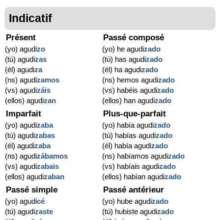
Indicatif
Présent
Passé composé
(yo) agudi
zo
(yo) he agudi
zado
(tú) agudi
zas
(tú) has agudi
zado
(él) agudi
za
(él) ha agudi
zado
(ns) agudi
zamos
(ns) hemos agudi
zado
(vs) agudi
záis
(vs) habéis agudi
zado
(ellos) agudi
zan
(ellos) han agudi
zado
Imparfait
Plus-que-parfait
(yo) agudi
zaba
(yo) había agudi
zado
(tú) agudi
zabas
(tú) habías agudi
zado
(él) agudi
zaba
(él) había agudi
zado
(ns) agudi
zábamos
(ns) habíamos agudi
zado
(vs) agudi
zabais
(vs) habíais agudi
zado
(ellos) agudi
zaban
(ellos) habían agudi
zado
Passé simple
Passé antérieur
(yo) agudi
cé
(yo) hube agudi
zado
(tú) agudi
zaste
(tú) hubiste agudi
zado