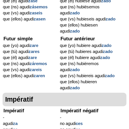
que (él) agudi
zase
que (él) hubiese agudi
zado
que (ns) agudi
zásemos
que (ns) hubiésemos
que (vs) agudi
zaseis
agudi
zado
que (ellos) agudi
zasen
que (vs) hubieseis agudi
zado
que (ellos) hubiesen
agudi
zado
Futur simple
Futur antérieur
que (yo) agudi
zare
que (yo) hubiere agudi
zado
que (tú) agudi
zares
que (tú) hubieres agudi
zado
que (él) agudi
zare
que (él) hubiere agudi
zado
que (ns) agudi
záremos
que (ns) hubiéremos
que (vs) agudi
zareis
agudi
zado
que (ellos) agudi
zaren
que (vs) hubiereis agudi
zado
que (ellos) hubieren
agudi
zado
Impératif
Impératif
Impératif négatif
-
-
agudi
za
no agudi
ces