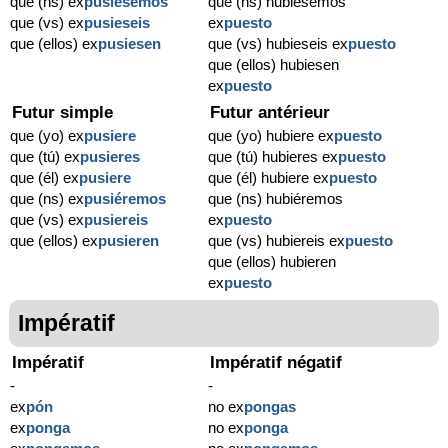
que (ns) ex
pusiésemos
que (ns) hubiésemos
que (vs) ex
pusieseis
ex
puesto
que (ellos) ex
pusiesen
que (vs) hubieseis ex
puesto
que (ellos) hubiesen
ex
puesto
Futur simple
Futur antérieur
que (yo) ex
pusiere
que (yo) hubiere ex
puesto
que (tú) ex
pusieres
que (tú) hubieres ex
puesto
que (él) ex
pusiere
que (él) hubiere ex
puesto
que (ns) ex
pusiéremos
que (ns) hubiéremos
que (vs) ex
pusiereis
ex
puesto
que (ellos) ex
pusieren
que (vs) hubiereis ex
puesto
que (ellos) hubieren
ex
puesto
Impératif
Impératif
Impératif négatif
-
-
ex
pón
no ex
pongas
ex
ponga
no ex
ponga