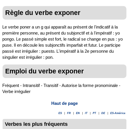
Règle du verbe exponer
Le verbe poner a un g qui apparaît au présent de l'indicatif à la
première personne, au présent du subjonctif et à l'impératif : yo
pongo. Le passé simple est fort, le radical se change en pus : yo
puse. Il en découle les subjonctifs imparfait et futur. Le participe
passé est irrégulier : puesto. L'impératif à la 2e personne du
singulier est irrégulier : pon.
Emploi du verbe exponer
Fréquent - Intransitif - Transitif - Autorise la forme pronominale -
Verbe irrégulier
Haut de page
ES
|
FR
|
EN
|
IT
|
PT
|
DE
|
ES-América
Verbes les plus fréquents