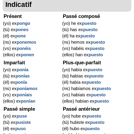
Indicatif
Présent
Passé composé
(yo) ex
pongo
(yo) he ex
puesto
(tú) ex
pones
(tú) has ex
puesto
(él) ex
pone
(él) ha ex
puesto
(ns) ex
ponemos
(ns) hemos ex
puesto
(vs) ex
ponéis
(vs) habéis ex
puesto
(ellos) ex
ponen
(ellos) han ex
puesto
Imparfait
Plus-que-parfait
(yo) ex
ponía
(yo) había ex
puesto
(tú) ex
ponías
(tú) habías ex
puesto
(él) ex
ponía
(él) había ex
puesto
(ns) ex
poníamos
(ns) habíamos ex
puesto
(vs) ex
poníais
(vs) habíais ex
puesto
(ellos) ex
ponían
(ellos) habían ex
puesto
Passé simple
Passé antérieur
(yo) ex
puse
(yo) hube ex
puesto
(tú) ex
pusiste
(tú) hubiste ex
puesto
(él) ex
puso
(él) hubo ex
puesto