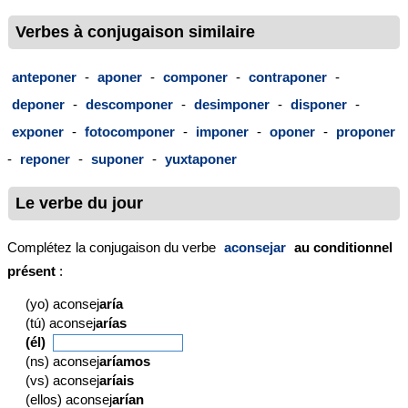
Verbes à conjugaison similaire
anteponer
-
aponer
-
componer
-
contraponer
-
deponer
-
descomponer
-
desimponer
-
disponer
-
exponer
-
fotocomponer
-
imponer
-
oponer
-
proponer
-
reponer
-
suponer
-
yuxtaponer
Le verbe du jour
Complétez la conjugaison du verbe
aconsejar
au conditionnel
présent
:
(yo) aconsej
aría
(tú) aconsej
arías
(él)
(ns) aconsej
aríamos
(vs) aconsej
aríais
(ellos) aconsej
arían