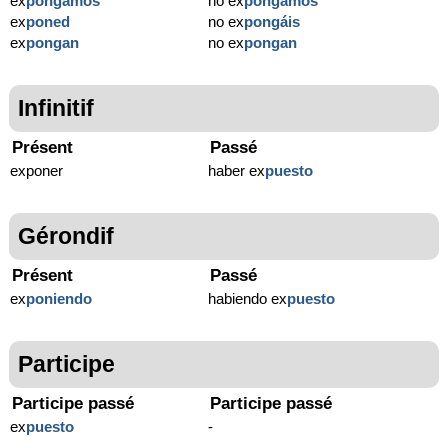
ex
pongamos
no ex
pongamos
ex
poned
no ex
pongáis
ex
pongan
no ex
pongan
Infinitif
Présent
Passé
exponer
haber ex
puesto
Gérondif
Présent
Passé
ex
poniendo
habiendo ex
puesto
Participe
Participe passé
Participe passé
ex
puesto
-