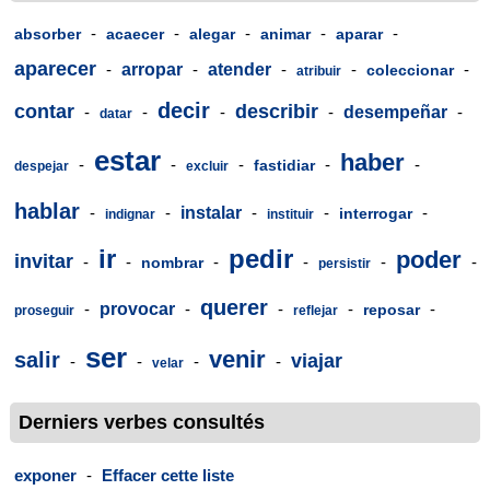
-
-
-
-
-
absorber
acaecer
alegar
animar
aparar
aparecer
-
arropar
-
atender
-
-
-
coleccionar
atribuir
decir
contar
describir
-
-
-
-
desempeñar
-
datar
estar
haber
-
-
-
-
-
fastidiar
despejar
excluir
hablar
-
-
instalar
-
-
-
interrogar
indignar
instituir
ir
pedir
poder
invitar
-
-
-
-
-
-
nombrar
persistir
querer
-
provocar
-
-
-
-
reposar
proseguir
reflejar
ser
venir
salir
viajar
-
-
-
-
velar
Derniers verbes consultés
exponer
-
Effacer cette liste