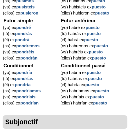
(ns) ex
pusimos
(ns) hubimos ex
puesto
(vs) ex
pusisteis
(vs) hubisteis ex
puesto
(ellos) ex
pusieron
(ellos) hubieron ex
puesto
Futur simple
Futur antérieur
(yo) ex
pondré
(yo) habré ex
puesto
(tú) ex
pondrás
(tú) habrás ex
puesto
(él) ex
pondrá
(él) habrá ex
puesto
(ns) ex
pondremos
(ns) habremos ex
puesto
(vs) ex
pondréis
(vs) habréis ex
puesto
(ellos) ex
pondrán
(ellos) habrán ex
puesto
Conditionnel
Conditionnel passé
(yo) ex
pondría
(yo) habría ex
puesto
(tú) ex
pondrías
(tú) habrías ex
puesto
(él) ex
pondría
(él) habría ex
puesto
(ns) ex
pondríamos
(ns) habríamos ex
puesto
(vs) ex
pondríais
(vs) habríais ex
puesto
(ellos) ex
pondrían
(ellos) habrían ex
puesto
Subjonctif