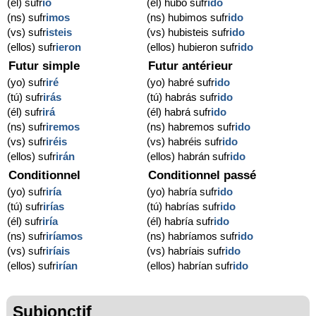
(él) sufr
ió
(él) hubo sufr
ido
(ns) sufr
imos
(ns) hubimos sufr
ido
(vs) sufr
isteis
(vs) hubisteis sufr
ido
(ellos) sufr
ieron
(ellos) hubieron sufr
ido
Futur simple
Futur antérieur
(yo) sufr
iré
(yo) habré sufr
ido
(tú) sufr
irás
(tú) habrás sufr
ido
(él) sufr
irá
(él) habrá sufr
ido
(ns) sufr
iremos
(ns) habremos sufr
ido
(vs) sufr
iréis
(vs) habréis sufr
ido
(ellos) sufr
irán
(ellos) habrán sufr
ido
Conditionnel
Conditionnel passé
(yo) sufr
iría
(yo) habría sufr
ido
(tú) sufr
irías
(tú) habrías sufr
ido
(él) sufr
iría
(él) habría sufr
ido
(ns) sufr
iríamos
(ns) habríamos sufr
ido
(vs) sufr
iríais
(vs) habríais sufr
ido
(ellos) sufr
irían
(ellos) habrían sufr
ido
Subjonctif