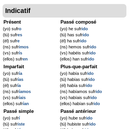
Indicatif
Présent
Passé composé
(yo) sufr
o
(yo) he sufr
ido
(tú) sufr
es
(tú) has sufr
ido
(él) sufr
e
(él) ha sufr
ido
(ns) sufr
imos
(ns) hemos sufr
ido
(vs) sufr
ís
(vs) habéis sufr
ido
(ellos) sufr
en
(ellos) han sufr
ido
Imparfait
Plus-que-parfait
(yo) sufr
ía
(yo) había sufr
ido
(tú) sufr
ías
(tú) habías sufr
ido
(él) sufr
ía
(él) había sufr
ido
(ns) sufr
íamos
(ns) habíamos sufr
ido
(vs) sufr
íais
(vs) habíais sufr
ido
(ellos) sufr
ían
(ellos) habían sufr
ido
Passé simple
Passé antérieur
(yo) sufr
í
(yo) hube sufr
ido
(tú) sufr
iste
(tú) hubiste sufr
ido