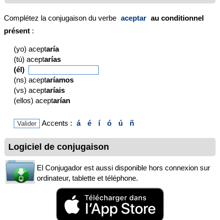
Complétez la conjugaison du verbe
aceptar
au conditionnel
présent
:
(yo) acept
aría
(tú) acept
arías
(él)
(ns) acept
aríamos
(vs) acept
aríais
(ellos) acept
arían
Accents :
á
é
í
ó
ú
ñ
Logiciel de conjugaison
El Conjugador est aussi disponible hors connexion sur
ordinateur, tablette et téléphone.