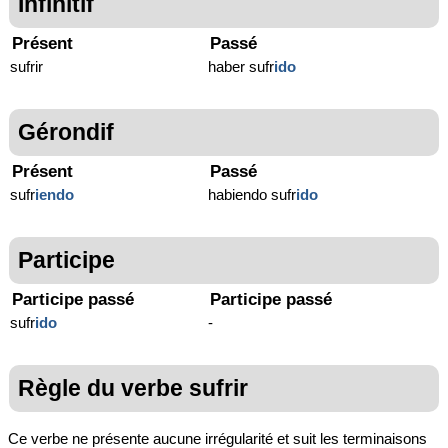
Infinitif
Présent
Passé
sufrir
haber sufr
ido
Gérondif
Présent
Passé
sufr
iendo
habiendo sufr
ido
Participe
Participe passé
Participe passé
sufr
ido
-
Règle du verbe sufrir
Ce verbe ne présente aucune irrégularité et suit les terminaisons