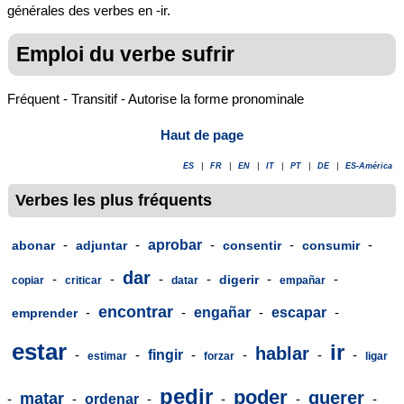
générales des verbes en -ir.
Emploi du verbe sufrir
Fréquent - Transitif - Autorise la forme pronominale
Haut de page
ES
|
FR
|
EN
|
IT
|
PT
|
DE
|
ES-América
Verbes les plus fréquents
-
-
aprobar
-
-
-
abonar
adjuntar
consentir
consumir
dar
-
-
-
-
-
-
digerir
copiar
criticar
datar
empañar
encontrar
-
-
engañar
-
escapar
-
emprender
estar
ir
hablar
-
-
fingir
-
-
-
-
estimar
forzar
ligar
pedir
poder
querer
matar
-
-
ordenar
-
-
-
-