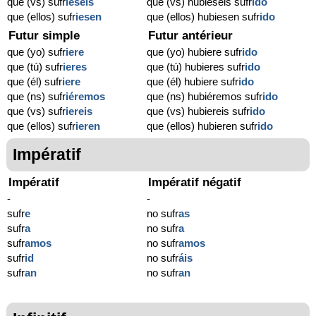
que (vs) sufr
ieseis
que (vs) hubieseis sufr
ido
que (ellos) sufr
iesen
que (ellos) hubiesen sufr
ido
Futur simple
Futur antérieur
que (yo) sufr
iere
que (yo) hubiere sufr
ido
que (tú) sufr
ieres
que (tú) hubieres sufr
ido
que (él) sufr
iere
que (él) hubiere sufr
ido
que (ns) sufr
iéremos
que (ns) hubiéremos sufr
ido
que (vs) sufr
iereis
que (vs) hubiereis sufr
ido
que (ellos) sufr
ieren
que (ellos) hubieren sufr
ido
Impératif
Impératif
Impératif négatif
-
-
sufr
e
no sufr
as
sufr
a
no sufr
a
sufr
amos
no sufr
amos
sufr
id
no sufr
áis
sufr
an
no sufr
an