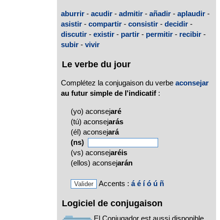
aburrir
-
acudir
-
admitir
-
añadir
-
aplaudir
-
asistir
-
compartir
-
consistir
-
decidir
-
discutir
-
existir
-
partir
-
permitir
-
recibir
-
subir
-
vivir
Le verbe du jour
Complétez la conjugaison du verbe
aconsejar
au futur simple de l'indicatif
:
(yo) aconsej
aré
(tú) aconsej
arás
(él) aconsej
ará
(ns)
(vs) aconsej
aréis
(ellos) aconsej
arán
Accents :
á
é
í
ó
ú
ñ
Logiciel de conjugaison
El Conjugador est aussi disponible