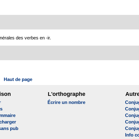
nérales des verbes en -ir.
Haut de page
ison
L'orthographe
Autr
r
Écrire un nombre
Conju
es
Conju
ammaire
Conju
écharger
Conjug
sans pub
Conju
Info c