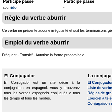
Participe passé
Participe passé
aburr
ido
-
Règle du verbe aburrir
Ce verbe ne présente aucune irrégularité et suit les terminaisons gé
Emploi du verbe aburrir
Fréquent - Transitif - Autorise la forme pronominale
El Conjugador
La conjuga
El Conjugador est un site dédié à la
El Conjugado
conjugaison en espagnol. Vous y trouverez
Liste de verb
tous les verbes espagnols conjugués à tous
Règles de gr
les temps et tous les modes.
Logiciel à tél
Conjugaison 