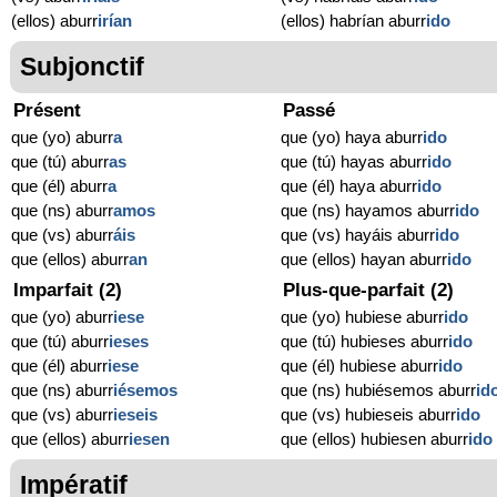
(ellos) aburr
irían
(ellos) habrían aburr
ido
Subjonctif
Présent
Passé
que (yo) aburr
a
que (yo) haya aburr
ido
que (tú) aburr
as
que (tú) hayas aburr
ido
que (él) aburr
a
que (él) haya aburr
ido
que (ns) aburr
amos
que (ns) hayamos aburr
ido
que (vs) aburr
áis
que (vs) hayáis aburr
ido
que (ellos) aburr
an
que (ellos) hayan aburr
ido
Imparfait (2)
Plus-que-parfait (2)
que (yo) aburr
iese
que (yo) hubiese aburr
ido
que (tú) aburr
ieses
que (tú) hubieses aburr
ido
que (él) aburr
iese
que (él) hubiese aburr
ido
que (ns) aburr
iésemos
que (ns) hubiésemos aburr
id
que (vs) aburr
ieseis
que (vs) hubieseis aburr
ido
que (ellos) aburr
iesen
que (ellos) hubiesen aburr
ido
Impératif