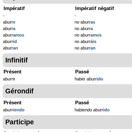
Impératif
Impératif négatif
-
-
aburr
e
no aburr
as
aburr
a
no aburr
a
aburr
amos
no aburr
amos
aburr
id
no aburr
áis
aburr
an
no aburr
an
Infinitif
Présent
Passé
aburrir
haber aburr
ido
Gérondif
Présent
Passé
aburr
iendo
habiendo aburr
ido
Participe