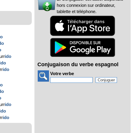
hors connexion sur ordinateur,
tablette et téléphone.
do
do
o
urr
ido
ido
Conjugaison du verbe espagnol
rr
ido
Votre verbe
do
do
o
urr
ido
ido
rr
ido