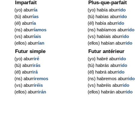
Imparfait
Plus-que-parfait
(yo) aburr
ía
(yo) había aburr
ido
(tú) aburr
ías
(tú) habías aburr
ido
(él) aburr
ía
(él) había aburr
ido
(ns) aburr
íamos
(ns) habíamos aburr
ido
(vs) aburr
íais
(vs) habíais aburr
ido
(ellos) aburr
ían
(ellos) habían aburr
ido
Futur simple
Futur antérieur
(yo) aburr
iré
(yo) habré aburr
ido
(tú) aburr
irás
(tú) habrás aburr
ido
(él) aburr
irá
(él) habrá aburr
ido
(ns) aburr
iremos
(ns) habremos aburr
ido
(vs) aburr
iréis
(vs) habréis aburr
ido
(ellos) aburr
irán
(ellos) habrán aburr
ido