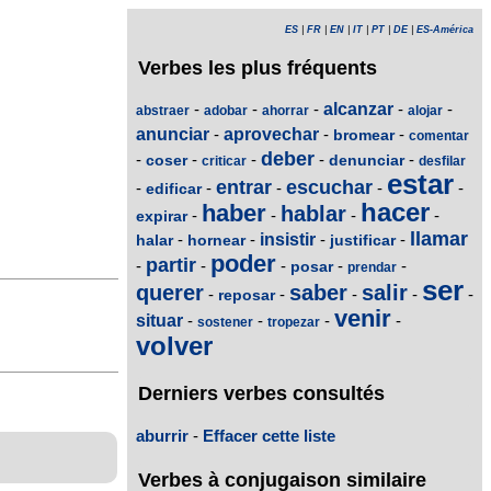
ES
|
FR
|
EN
|
IT
|
PT
|
DE
|
ES-América
Verbes les plus fréquents
-
-
-
alcanzar
-
-
abstraer
adobar
ahorrar
alojar
anunciar
-
aprovechar
-
-
bromear
comentar
deber
-
-
-
-
-
coser
denunciar
criticar
desfilar
estar
entrar
escuchar
-
-
-
-
-
edificar
hacer
haber
hablar
-
-
-
-
expirar
llamar
-
-
insistir
-
-
halar
hornear
justificar
poder
partir
-
-
-
-
-
posar
prendar
ser
querer
saber
salir
-
-
-
-
-
reposar
venir
situar
-
-
-
-
sostener
tropezar
volver
Derniers verbes consultés
aburrir
-
Effacer cette liste
Verbes à conjugaison similaire