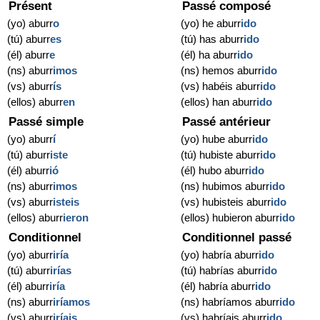
Présent
Passé composé
(yo) aburr
o
(yo) he aburr
ido
(tú) aburr
es
(tú) has aburr
ido
(él) aburr
e
(él) ha aburr
ido
(ns) aburr
imos
(ns) hemos aburr
ido
(vs) aburr
ís
(vs) habéis aburr
ido
(ellos) aburr
en
(ellos) han aburr
ido
Passé simple
Passé antérieur
(yo) aburr
í
(yo) hube aburr
ido
(tú) aburr
iste
(tú) hubiste aburr
ido
(él) aburr
ió
(él) hubo aburr
ido
(ns) aburr
imos
(ns) hubimos aburr
ido
(vs) aburr
isteis
(vs) hubisteis aburr
ido
(ellos) aburr
ieron
(ellos) hubieron aburr
ido
Conditionnel
Conditionnel passé
(yo) aburr
iría
(yo) habría aburr
ido
(tú) aburr
irías
(tú) habrías aburr
ido
(él) aburr
iría
(él) habría aburr
ido
(ns) aburr
iríamos
(ns) habríamos aburr
ido
(vs) aburr
iríais
(vs) habríais aburr
ido