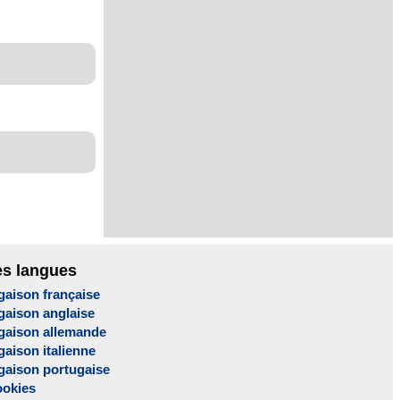
es langues
gaison française
gaison anglaise
gaison allemande
aison italienne
gaison portugaise
ookies