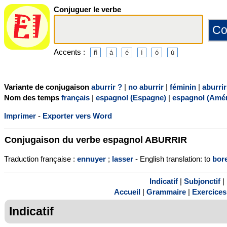
Conjuguer le verbe
Accents :
Variante de conjugaison
aburrir ?
|
no aburrir
|
féminin
|
aburri
Nom des temps
français
|
espagnol (Espagne)
|
espagnol (Amér
Imprimer
-
Exporter vers Word
Conjugaison du verbe espagnol
ABURRIR
Traduction française :
ennuyer
;
lasser
- English translation: to
bor
Indicatif
|
Subjonctif
|
Accueil
|
Grammaire
|
Exercices
Indicatif