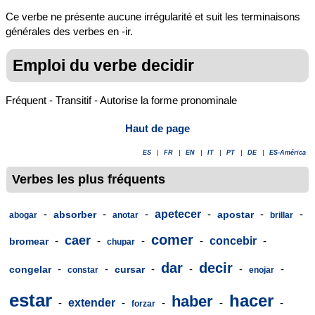
Ce verbe ne présente aucune irrégularité et suit les terminaisons
générales des verbes en -ir.
Emploi du verbe decidir
Fréquent - Transitif - Autorise la forme pronominale
Haut de page
ES
|
FR
|
EN
|
IT
|
PT
|
DE
|
ES-América
Verbes les plus fréquents
-
-
-
apetecer
-
-
-
absorber
apostar
abogar
anotar
brillar
comer
caer
-
-
-
-
concebir
-
bromear
chupar
dar
decir
-
-
-
-
-
-
congelar
cursar
constar
enojar
estar
hacer
haber
-
extender
-
-
-
-
forzar