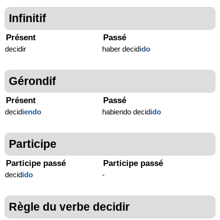
Infinitif
Présent
Passé
decidir
haber decid
ido
Gérondif
Présent
Passé
decid
iendo
habiendo decid
ido
Participe
Participe passé
Participe passé
decid
ido
-
Règle du verbe decidir