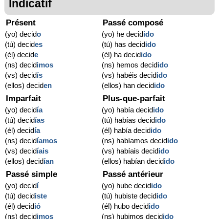
Indicatif
Présent
Passé composé
(yo) decid
o
(yo) he decid
ido
(tú) decid
es
(tú) has decid
ido
(él) decid
e
(él) ha decid
ido
(ns) decid
imos
(ns) hemos decid
ido
(vs) decid
ís
(vs) habéis decid
ido
(ellos) decid
en
(ellos) han decid
ido
Imparfait
Plus-que-parfait
(yo) decid
ía
(yo) había decid
ido
(tú) decid
ías
(tú) habías decid
ido
(él) decid
ía
(él) había decid
ido
(ns) decid
íamos
(ns) habíamos decid
ido
(vs) decid
íais
(vs) habíais decid
ido
(ellos) decid
ían
(ellos) habían decid
ido
Passé simple
Passé antérieur
(yo) decid
í
(yo) hube decid
ido
(tú) decid
iste
(tú) hubiste decid
ido
(él) decid
ió
(él) hubo decid
ido
(ns) decid
imos
(ns) hubimos decid
ido