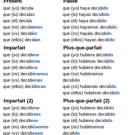
Présent
Passé
que (yo) decid
a
que (yo) haya decid
ido
que (tú) decid
as
que (tú) hayas decid
ido
que (él) decid
a
que (él) haya decid
ido
que (ns) decid
amos
que (ns) hayamos decid
ido
que (vs) decid
áis
que (vs) hayáis decid
ido
que (ellos) decid
an
que (ellos) hayan decid
ido
Imparfait
Plus-que-parfait
que (yo) decid
iera
que (yo) hubiera decid
ido
que (tú) decid
ieras
que (tú) hubieras decid
ido
que (él) decid
iera
que (él) hubiera decid
ido
que (ns) decid
iéramos
que (ns) hubiéramos
que (vs) decid
ierais
decid
ido
que (ellos) decid
ieran
que (vs) hubierais decid
ido
que (ellos) hubieran decid
ido
Imparfait (2)
Plus-que-parfait (2)
que (yo) decid
iese
que (yo) hubiese decid
ido
que (tú) decid
ieses
que (tú) hubieses decid
ido
que (él) decid
iese
que (él) hubiese decid
ido
que (ns) decid
iésemos
que (ns) hubiésemos
que (vs) decid
ieseis
decid
ido