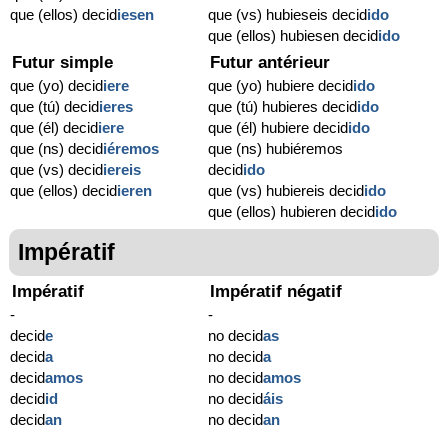
que (ellos) decid
iesen
que (vs) hubieseis decid
ido
que (ellos) hubiesen decid
ido
Futur simple
Futur antérieur
que (yo) decid
iere
que (yo) hubiere decid
ido
que (tú) decid
ieres
que (tú) hubieres decid
ido
que (él) decid
iere
que (él) hubiere decid
ido
que (ns) decid
iéremos
que (ns) hubiéremos
que (vs) decid
iereis
decid
ido
que (ellos) decid
ieren
que (vs) hubiereis decid
ido
que (ellos) hubieren decid
ido
Impératif
Impératif
Impératif négatif
-
-
decid
e
no decid
as
decid
a
no decid
a
decid
amos
no decid
amos
decid
id
no decid
áis
decid
an
no decid
an