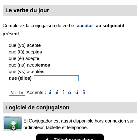
Le verbe du jour
Complétez la conjugaison du verbe
aceptar
au subjonctif
présent
:
que (yo) acept
e
que (tú) acept
es
que (él) acept
e
que (ns) acept
emos
que (vs) acept
éis
que (ellos)
Accents :
á
é
í
ó
ú
ñ
Logiciel de conjugaison
El Conjugador est aussi disponible hors connexion sur
ordinateur, tablette et téléphone.