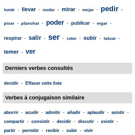
pedir
llevar
mirar
-
-
-
-
-
-
mojar
hundir
mediar
poder
-
-
-
publicar
-
-
picar
planchar
regar
ser
salir
subir
respirar
-
-
-
-
-
-
tatuar
sobar
ver
temer
-
Derniers verbes consultés
decidir
-
Effacer cette liste
Verbes à conjugaison similaire
aburrir
-
acudir
-
admitir
-
añadir
-
aplaudir
-
asistir
-
compartir
-
consistir
-
decidir
-
discutir
-
existir
-
partir
-
permitir
-
recibir
-
subir
-
vivir