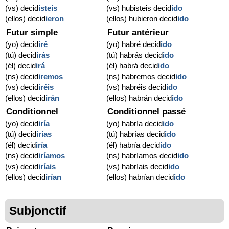
(vs) decid
isteis
(vs) hubisteis decid
ido
(ellos) decid
ieron
(ellos) hubieron decid
ido
Futur simple
Futur antérieur
(yo) decid
iré
(yo) habré decid
ido
(tú) decid
irás
(tú) habrás decid
ido
(él) decid
irá
(él) habrá decid
ido
(ns) decid
iremos
(ns) habremos decid
ido
(vs) decid
iréis
(vs) habréis decid
ido
(ellos) decid
irán
(ellos) habrán decid
ido
Conditionnel
Conditionnel passé
(yo) decid
iría
(yo) habría decid
ido
(tú) decid
irías
(tú) habrías decid
ido
(él) decid
iría
(él) habría decid
ido
(ns) decid
iríamos
(ns) habríamos decid
ido
(vs) decid
iríais
(vs) habríais decid
ido
(ellos) decid
irían
(ellos) habrían decid
ido
Subjonctif