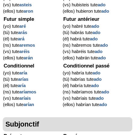
(vs) tute
asteis
(vs) hubisteis tute
ado
(ellos) tute
aron
(ellos) hubieron tute
ado
Futur simple
Futur antérieur
(yo) tute
aré
(yo) habré tute
ado
(tú) tute
arás
(tú) habrás tute
ado
(él) tute
ará
(él) habrá tute
ado
(ns) tute
aremos
(ns) habremos tute
ado
(vs) tute
aréis
(vs) habréis tute
ado
(ellos) tute
arán
(ellos) habrán tute
ado
Conditionnel
Conditionnel passé
(yo) tute
aría
(yo) habría tute
ado
(tú) tute
arías
(tú) habrías tute
ado
(él) tute
aría
(él) habría tute
ado
(ns) tute
aríamos
(ns) habríamos tute
ado
(vs) tute
aríais
(vs) habríais tute
ado
(ellos) tute
arían
(ellos) habrían tute
ado
Subjonctif