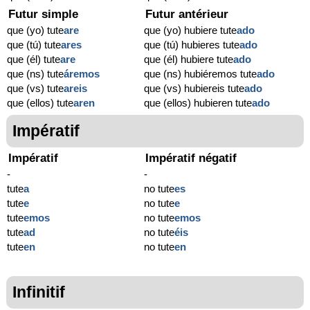
Futur simple
Futur antérieur
que (yo) tute
are
que (yo) hubiere tute
ado
que (tú) tute
ares
que (tú) hubieres tute
ado
que (él) tute
are
que (él) hubiere tute
ado
que (ns) tute
áremos
que (ns) hubiéremos tute
ado
que (vs) tute
areis
que (vs) hubiereis tute
ado
que (ellos) tute
aren
que (ellos) hubieren tute
ado
Impératif
Impératif
Impératif négatif
-
-
tute
a
no tute
es
tute
e
no tute
e
tute
emos
no tute
emos
tute
ad
no tute
éis
tute
en
no tute
en
Infinitif