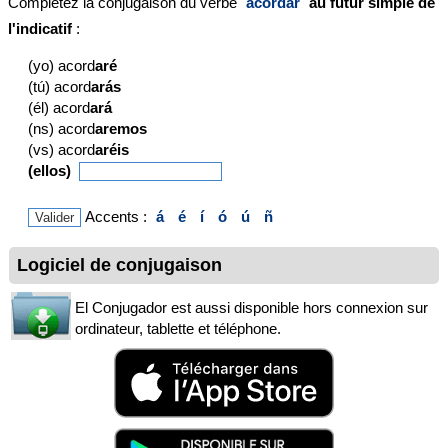
Complétez la conjugaison du verbe
acordar
au futur simple de
l'indicatif
:
(yo) acord
aré
(tú) acord
arás
(él) acord
ará
(ns) acord
aremos
(vs) acord
aréis
(ellos)
Accents :
á
é
í
ó
ú
ñ
Logiciel de conjugaison
El Conjugador est aussi disponible hors connexion sur
ordinateur, tablette et téléphone.