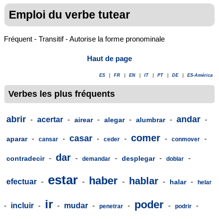
Emploi du verbe tutear
Fréquent - Transitif - Autorise la forme pronominale
Haut de page
ES
|
FR
|
EN
|
IT
|
PT
|
DE
|
ES-América
Verbes les plus fréquents
abrir
andar
-
acertar
-
-
-
-
-
airear
alegar
alumbrar
comer
casar
-
-
-
-
-
-
aparar
cansar
ceder
conmover
dar
-
-
-
-
-
contradecir
desplegar
demandar
doblar
estar
haber
hablar
efectuar
-
-
-
-
-
halar
helar
ir
poder
-
incluir
-
-
mudar
-
-
-
-
penetrar
podrir