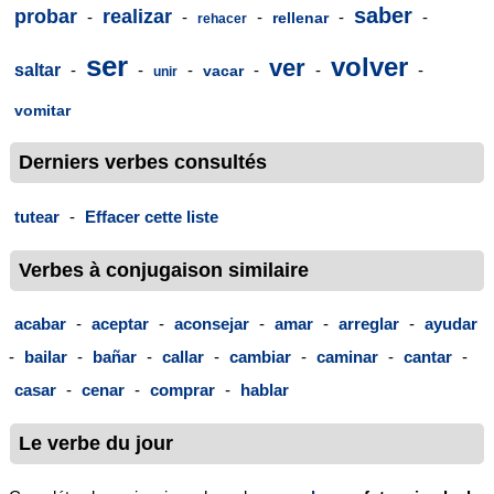
saber
probar
realizar
-
-
-
-
-
rellenar
rehacer
ser
volver
ver
saltar
-
-
-
-
-
-
vacar
unir
vomitar
Derniers verbes consultés
tutear
-
Effacer cette liste
Verbes à conjugaison similaire
acabar
-
aceptar
-
aconsejar
-
amar
-
arreglar
-
ayudar
-
bailar
-
bañar
-
callar
-
cambiar
-
caminar
-
cantar
-
casar
-
cenar
-
comprar
-
hablar
Le verbe du jour