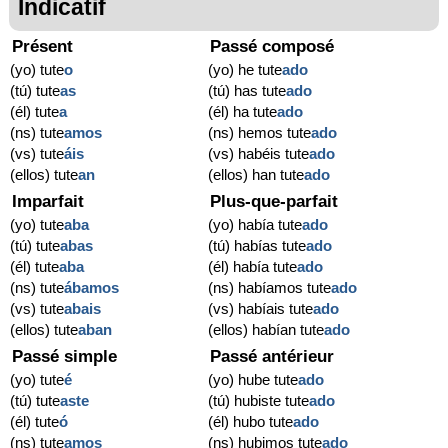
Indicatif
Présent
Passé composé
(yo) tute
o
(yo) he tute
ado
(tú) tute
as
(tú) has tute
ado
(él) tute
a
(él) ha tute
ado
(ns) tute
amos
(ns) hemos tute
ado
(vs) tute
áis
(vs) habéis tute
ado
(ellos) tute
an
(ellos) han tute
ado
Imparfait
Plus-que-parfait
(yo) tute
aba
(yo) había tute
ado
(tú) tute
abas
(tú) habías tute
ado
(él) tute
aba
(él) había tute
ado
(ns) tute
ábamos
(ns) habíamos tute
ado
(vs) tute
abais
(vs) habíais tute
ado
(ellos) tute
aban
(ellos) habían tute
ado
Passé simple
Passé antérieur
(yo) tute
é
(yo) hube tute
ado
(tú) tute
aste
(tú) hubiste tute
ado
(él) tute
ó
(él) hubo tute
ado
(ns) tute
amos
(ns) hubimos tute
ado