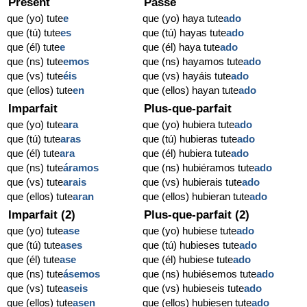
Présent
Passé
que (yo) tute
e
que (yo) haya tute
ado
que (tú) tute
es
que (tú) hayas tute
ado
que (él) tute
e
que (él) haya tute
ado
que (ns) tute
emos
que (ns) hayamos tute
ado
que (vs) tute
éis
que (vs) hayáis tute
ado
que (ellos) tute
en
que (ellos) hayan tute
ado
Imparfait
Plus-que-parfait
que (yo) tute
ara
que (yo) hubiera tute
ado
que (tú) tute
aras
que (tú) hubieras tute
ado
que (él) tute
ara
que (él) hubiera tute
ado
que (ns) tute
áramos
que (ns) hubiéramos tute
ado
que (vs) tute
arais
que (vs) hubierais tute
ado
que (ellos) tute
aran
que (ellos) hubieran tute
ado
Imparfait (2)
Plus-que-parfait (2)
que (yo) tute
ase
que (yo) hubiese tute
ado
que (tú) tute
ases
que (tú) hubieses tute
ado
que (él) tute
ase
que (él) hubiese tute
ado
que (ns) tute
ásemos
que (ns) hubiésemos tute
ado
que (vs) tute
aseis
que (vs) hubieseis tute
ado
que (ellos) tute
asen
que (ellos) hubiesen tute
ado