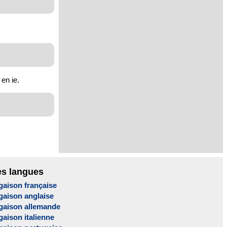
en ie.
es langues
gaison française
gaison anglaise
gaison allemande
aison italienne