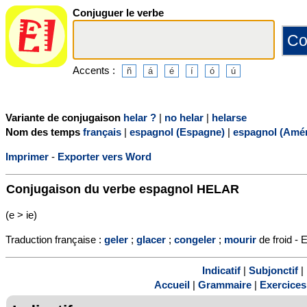
Conjuguer le verbe
Accents :
Variante de conjugaison
helar ?
|
no helar
|
helarse
Nom des temps
français
|
espagnol (Espagne)
|
espagnol (Amér
Imprimer
-
Exporter vers Word
Conjugaison du verbe espagnol
HELAR
(e > ie)
Traduction française :
geler
;
glacer
;
congeler
;
mourir
de froid - E
Indicatif
|
Subjonctif
|
Accueil
|
Grammaire
|
Exercices