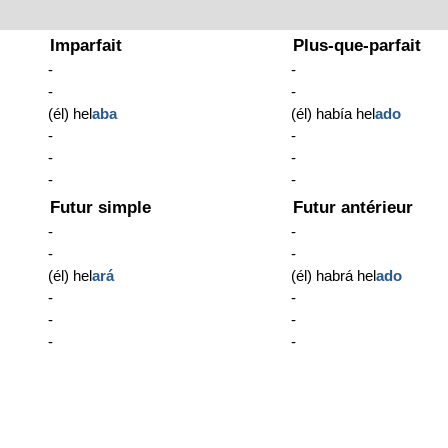
Imparfait
Plus-que-parfait
-
-
-
-
(él) hel
aba
(él) había hel
ado
-
-
-
-
-
-
Futur simple
Futur antérieur
-
-
-
-
(él) hel
ará
(él) habrá hel
ado
-
-
-
-
-
-