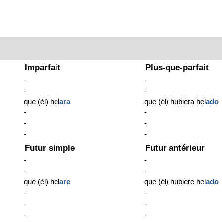
Imparfait
Plus-que-parfait
-
-
-
-
que (él) hel
ara
que (él) hubiera hel
ado
-
-
-
-
-
-
Futur simple
Futur antérieur
-
-
-
-
que (él) hel
are
que (él) hubiere hel
ado
-
-
-
-
-
-