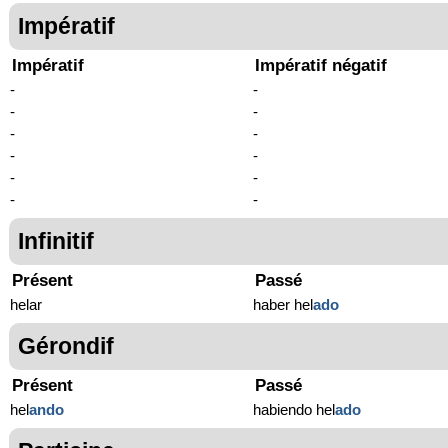
Impératif
Impératif
Impératif négatif
-
-
-
-
-
-
-
-
-
-
-
-
Infinitif
Présent
Passé
helar
haber hel
ado
Gérondif
Présent
Passé
hel
ando
habiendo hel
ado