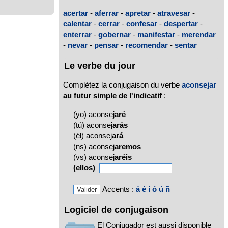
acertar
-
aferrar
-
apretar
-
atravesar
-
calentar
-
cerrar
-
confesar
-
despertar
-
enterrar
-
gobernar
-
manifestar
-
merendar
-
nevar
-
pensar
-
recomendar
-
sentar
Le verbe du jour
Complétez la conjugaison du verbe
aconsejar
au futur simple de l'indicatif
:
(yo) aconsej
aré
(tú) aconsej
arás
(él) aconsej
ará
(ns) aconsej
aremos
(vs) aconsej
aréis
(ellos)
Accents :
á
é
í
ó
ú
ñ
Logiciel de conjugaison
El Conjugador est aussi disponible