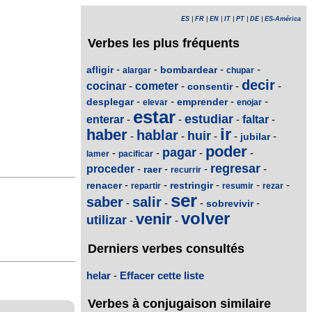
ES
|
FR
|
EN
|
IT
|
PT
|
DE
|
ES-América
Verbes les plus fréquents
-
-
-
-
afligir
bombardear
alargar
chupar
decir
cocinar
-
cometer
-
-
-
consentir
-
-
-
-
desplegar
emprender
elevar
enojar
estar
estudiar
enterar
-
-
-
faltar
-
ir
haber
hablar
huir
-
-
-
-
-
jubilar
poder
pagar
-
-
-
-
lamer
pacificar
regresar
proceder
-
-
-
-
raer
recurrir
-
-
-
-
-
renacer
restringir
repartir
resumir
rezar
ser
saber
salir
-
-
-
-
sobrevivir
volver
venir
utilizar
-
-
Derniers verbes consultés
helar
-
Effacer cette liste
Verbes à conjugaison similaire