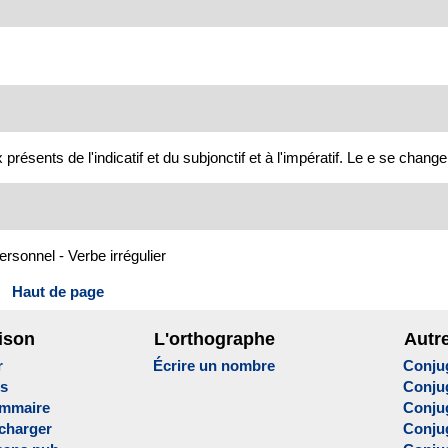
ents de l'indicatif et du subjonctif et à l'impératif. Le e se change 
personnel - Verbe irrégulier
Haut de page
ison
L'orthographe
Autr
r
Écrire un nombre
Conju
es
Conju
ammaire
Conju
écharger
Conjug