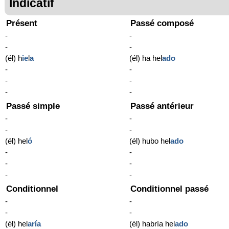
Indicatif
Présent
Passé composé
-
-
-
-
(él) h
ie
l
a
(él) ha hel
ado
-
-
-
-
-
-
Passé simple
Passé antérieur
-
-
-
-
(él) hel
ó
(él) hubo hel
ado
-
-
-
-
-
-
Conditionnel
Conditionnel passé
-
-
-
-
(él) hel
aría
(él) habría hel
ado