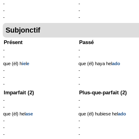
-
-
-
-
-
-
Subjonctif
Présent
Passé
-
-
-
-
que (él) h
ie
l
e
que (él) haya hel
ado
-
-
-
-
-
-
Imparfait (2)
Plus-que-parfait (2)
-
-
-
-
que (él) hel
ase
que (él) hubiese hel
ado
-
-
-
-
-
-