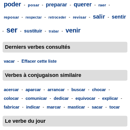
poder
querer
preparar
-
-
-
-
-
posar
raer
salir
sentir
-
-
-
-
-
reposar
revisar
respectar
retroceder
ser
venir
-
-
sustituir
-
-
trabar
Derniers verbes consultés
vacar
-
Effacer cette liste
Verbes à conjugaison similaire
acercar
-
aparcar
-
arrancar
-
buscar
-
chocar
-
colocar
-
comunicar
-
dedicar
-
equivocar
-
explicar
-
fabricar
-
indicar
-
marcar
-
masticar
-
sacar
-
tocar
Le verbe du jour