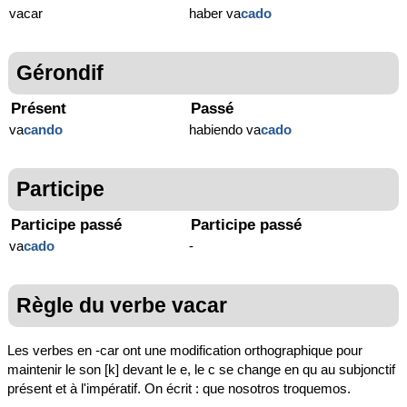
vacar
haber va
cado
Gérondif
Présent
Passé
va
cando
habiendo va
cado
Participe
Participe passé
Participe passé
va
cado
-
Règle du verbe vacar
Les verbes en -car ont une modification orthographique pour
maintenir le son [k] devant le e, le c se change en qu au subjonctif
présent et à l'impératif. On écrit : que nosotros troquemos.