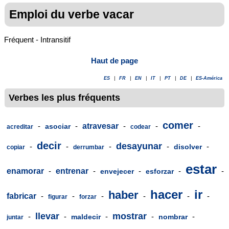
Emploi du verbe vacar
Fréquent - Intransitif
Haut de page
ES
|
FR
|
EN
|
IT
|
PT
|
DE
|
ES-América
Verbes les plus fréquents
comer
-
-
atravesar
-
-
-
asociar
acreditar
codear
decir
desayunar
-
-
-
-
-
disolver
copiar
derrumbar
estar
enamorar
-
entrenar
-
-
-
-
envejecer
esforzar
hacer
ir
haber
fabricar
-
-
-
-
-
-
figurar
forzar
llevar
mostrar
-
-
-
-
-
maldecir
nombrar
juntar