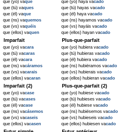
que (yo) va
que
que (yo) haya va
cado
que (tú) va
ques
que (tú) hayas va
cado
que (él) va
que
que (él) haya va
cado
que (ns) va
quemos
que (ns) hayamos va
cado
que (vs) va
quéis
que (vs) hayáis va
cado
que (ellos) va
quen
que (ellos) hayan va
cado
Imparfait
Plus-que-parfait
que (yo) va
cara
que (yo) hubiera va
cado
que (tú) va
caras
que (tú) hubieras va
cado
que (él) va
cara
que (él) hubiera va
cado
que (ns) va
cáramos
que (ns) hubiéramos va
cado
que (vs) va
carais
que (vs) hubierais va
cado
que (ellos) va
caran
que (ellos) hubieran va
cado
Imparfait (2)
Plus-que-parfait (2)
que (yo) va
case
que (yo) hubiese va
cado
que (tú) va
cases
que (tú) hubieses va
cado
que (él) va
case
que (él) hubiese va
cado
que (ns) va
cásemos
que (ns) hubiésemos va
cado
que (vs) va
caseis
que (vs) hubieseis va
cado
que (ellos) va
casen
que (ellos) hubiesen va
cado
Futur simple
Futur antérieur