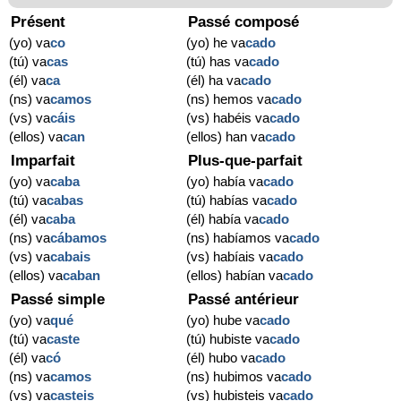
Présent
Passé composé
(yo) va
co
(yo) he va
cado
(tú) va
cas
(tú) has va
cado
(él) va
ca
(él) ha va
cado
(ns) va
camos
(ns) hemos va
cado
(vs) va
cáis
(vs) habéis va
cado
(ellos) va
can
(ellos) han va
cado
Imparfait
Plus-que-parfait
(yo) va
caba
(yo) había va
cado
(tú) va
cabas
(tú) habías va
cado
(él) va
caba
(él) había va
cado
(ns) va
cábamos
(ns) habíamos va
cado
(vs) va
cabais
(vs) habíais va
cado
(ellos) va
caban
(ellos) habían va
cado
Passé simple
Passé antérieur
(yo) va
qué
(yo) hube va
cado
(tú) va
caste
(tú) hubiste va
cado
(él) va
có
(él) hubo va
cado
(ns) va
camos
(ns) hubimos va
cado
(vs) va
casteis
(vs) hubisteis va
cado