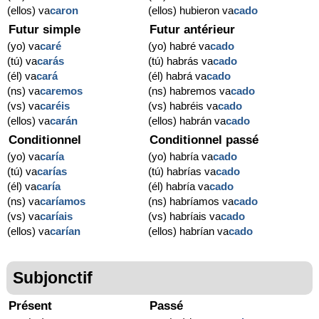
(ellos) va
caron
(ellos) hubieron va
cado
Futur simple
Futur antérieur
(yo) va
caré
(yo) habré va
cado
(tú) va
carás
(tú) habrás va
cado
(él) va
cará
(él) habrá va
cado
(ns) va
caremos
(ns) habremos va
cado
(vs) va
caréis
(vs) habréis va
cado
(ellos) va
carán
(ellos) habrán va
cado
Conditionnel
Conditionnel passé
(yo) va
caría
(yo) habría va
cado
(tú) va
carías
(tú) habrías va
cado
(él) va
caría
(él) habría va
cado
(ns) va
caríamos
(ns) habríamos va
cado
(vs) va
caríais
(vs) habríais va
cado
(ellos) va
carían
(ellos) habrían va
cado
Subjonctif
Présent
Passé