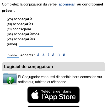
Complétez la conjugaison du verbe
aconsejar
au conditionnel
présent
:
(yo) aconsej
aría
(tú) aconsej
arías
(él) aconsej
aría
(ns) aconsej
aríamos
(vs) aconsej
aríais
(ellos)
Accents :
á
é
í
ó
ú
ñ
Logiciel de conjugaison
El Conjugador est aussi disponible hors connexion sur
ordinateur, tablette et téléphone.