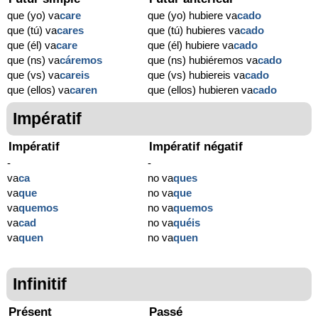
que (yo) va
care
que (yo) hubiere va
cado
que (tú) va
cares
que (tú) hubieres va
cado
que (él) va
care
que (él) hubiere va
cado
que (ns) va
cáremos
que (ns) hubiéremos va
cado
que (vs) va
careis
que (vs) hubiereis va
cado
que (ellos) va
caren
que (ellos) hubieren va
cado
Impératif
Impératif
Impératif négatif
-
-
va
ca
no va
ques
va
que
no va
que
va
quemos
no va
quemos
va
cad
no va
quéis
va
quen
no va
quen
Infinitif
Présent
Passé