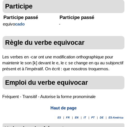
Participe
Participe passé
Participe passé
equivo
cado
-
Règle du verbe equivocar
Les verbes en -car ont une modification orthographique pour
maintenir le son [k] devant le e, le c se change en qu au subjonctif
présent et à l'impératif. On écrit : que nosotros troquemos.
Emploi du verbe equivocar
Fréquent - Transitif - Autorise la forme pronominale
Haut de page
ES
|
FR
|
EN
|
IT
|
PT
|
DE
|
ES-América