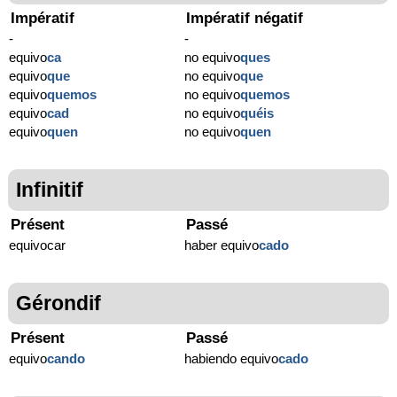
Impératif
Impératif négatif
-
-
equivo
ca
no equivo
ques
equivo
que
no equivo
que
equivo
quemos
no equivo
quemos
equivo
cad
no equivo
quéis
equivo
quen
no equivo
quen
Infinitif
Présent
Passé
equivocar
haber equivo
cado
Gérondif
Présent
Passé
equivo
cando
habiendo equivo
cado