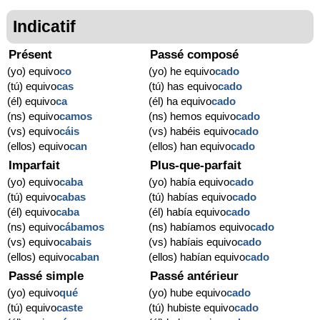
Indicatif
Présent
Passé composé
(yo) equivo
co
(yo) he equivo
cado
(tú) equivo
cas
(tú) has equivo
cado
(él) equivo
ca
(él) ha equivo
cado
(ns) equivo
camos
(ns) hemos equivo
cado
(vs) equivo
cáis
(vs) habéis equivo
cado
(ellos) equivo
can
(ellos) han equivo
cado
Imparfait
Plus-que-parfait
(yo) equivo
caba
(yo) había equivo
cado
(tú) equivo
cabas
(tú) habías equivo
cado
(él) equivo
caba
(él) había equivo
cado
(ns) equivo
cábamos
(ns) habíamos equivo
cado
(vs) equivo
cabais
(vs) habíais equivo
cado
(ellos) equivo
caban
(ellos) habían equivo
cado
Passé simple
Passé antérieur
(yo) equivo
qué
(yo) hube equivo
cado
(tú) equivo
caste
(tú) hubiste equivo
cado