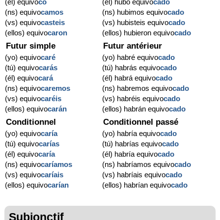
(él) equivo
có
(él) hubo equivo
cado
(ns) equivo
camos
(ns) hubimos equivo
cado
(vs) equivo
casteis
(vs) hubisteis equivo
cado
(ellos) equivo
caron
(ellos) hubieron equivo
cado
Futur simple
Futur antérieur
(yo) equivo
caré
(yo) habré equivo
cado
(tú) equivo
carás
(tú) habrás equivo
cado
(él) equivo
cará
(él) habrá equivo
cado
(ns) equivo
caremos
(ns) habremos equivo
cado
(vs) equivo
caréis
(vs) habréis equivo
cado
(ellos) equivo
carán
(ellos) habrán equivo
cado
Conditionnel
Conditionnel passé
(yo) equivo
caría
(yo) habría equivo
cado
(tú) equivo
carías
(tú) habrías equivo
cado
(él) equivo
caría
(él) habría equivo
cado
(ns) equivo
caríamos
(ns) habríamos equivo
cado
(vs) equivo
caríais
(vs) habríais equivo
cado
(ellos) equivo
carían
(ellos) habrían equivo
cado
Subjonctif