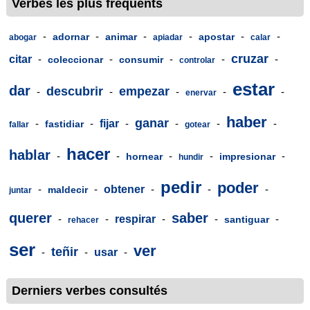
Verbes les plus fréquents
-
-
-
-
-
-
adornar
animar
apostar
abogar
apiadar
calar
cruzar
citar
-
-
-
-
-
coleccionar
consumir
controlar
estar
dar
descubrir
empezar
-
-
-
-
-
enervar
haber
ganar
-
-
fijar
-
-
-
-
fastidiar
fallar
gotear
hacer
hablar
-
-
-
-
-
hornear
impresionar
hundir
pedir
poder
-
-
obtener
-
-
-
maldecir
juntar
querer
saber
-
-
respirar
-
-
-
santiguar
rehacer
ser
ver
teñir
-
-
usar
-
Derniers verbes consultés