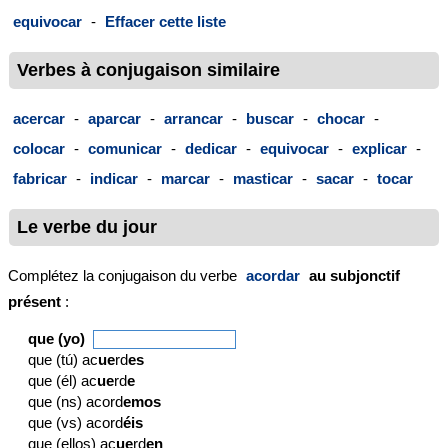
equivocar
-
Effacer cette liste
Verbes à conjugaison similaire
acercar
-
aparcar
-
arrancar
-
buscar
-
chocar
-
colocar
-
comunicar
-
dedicar
-
equivocar
-
explicar
-
fabricar
-
indicar
-
marcar
-
masticar
-
sacar
-
tocar
Le verbe du jour
Complétez la conjugaison du verbe
acordar
au subjonctif
présent
:
que (yo)
que (tú) ac
ue
rd
es
que (él) ac
ue
rd
e
que (ns) acord
emos
que (vs) acord
éis
que (ellos) ac
ue
rd
en