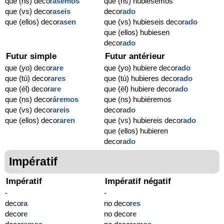
que (ns) decor
ásemos
que (ns) hubiésemos
que (vs) decor
aseis
decor
ado
que (ellos) decor
asen
que (vs) hubieseis decor
ado
que (ellos) hubiesen
decor
ado
Futur simple
Futur antérieur
que (yo) decor
are
que (yo) hubiere decor
ado
que (tú) decor
ares
que (tú) hubieres decor
ado
que (él) decor
are
que (él) hubiere decor
ado
que (ns) decor
áremos
que (ns) hubiéremos
que (vs) decor
areis
decor
ado
que (ellos) decor
aren
que (vs) hubiereis decor
ado
que (ellos) hubieren
decor
ado
Impératif
Impératif
Impératif négatif
-
-
decor
a
no decor
es
decor
e
no decor
e