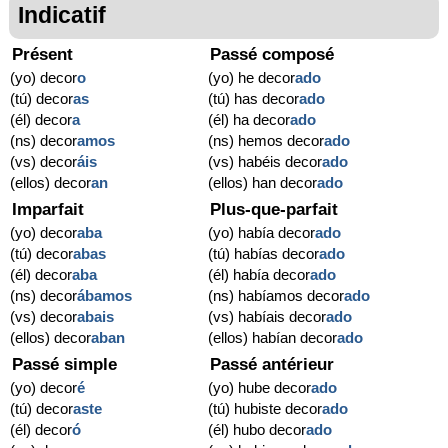
Indicatif
Présent
Passé composé
(yo) decor
o
(yo) he decor
ado
(tú) decor
as
(tú) has decor
ado
(él) decor
a
(él) ha decor
ado
(ns) decor
amos
(ns) hemos decor
ado
(vs) decor
áis
(vs) habéis decor
ado
(ellos) decor
an
(ellos) han decor
ado
Imparfait
Plus-que-parfait
(yo) decor
aba
(yo) había decor
ado
(tú) decor
abas
(tú) habías decor
ado
(él) decor
aba
(él) había decor
ado
(ns) decor
ábamos
(ns) habíamos decor
ado
(vs) decor
abais
(vs) habíais decor
ado
(ellos) decor
aban
(ellos) habían decor
ado
Passé simple
Passé antérieur
(yo) decor
é
(yo) hube decor
ado
(tú) decor
aste
(tú) hubiste decor
ado
(él) decor
ó
(él) hubo decor
ado