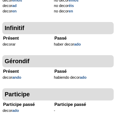
decor
emos
no decor
emos
decor
ad
no decor
éis
decor
en
no decor
en
Infinitif
Présent
Passé
decorar
haber decor
ado
Gérondif
Présent
Passé
decor
ando
habiendo decor
ado
Participe
Participe passé
Participe passé
decor
ado
-