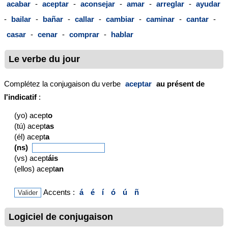
acabar
-
aceptar
-
aconsejar
-
amar
-
arreglar
-
ayudar
-
bailar
-
bañar
-
callar
-
cambiar
-
caminar
-
cantar
-
casar
-
cenar
-
comprar
-
hablar
Le verbe du jour
Complétez la conjugaison du verbe
aceptar
au présent de
l'indicatif
:
(yo) acept
o
(tú) acept
as
(él) acept
a
(ns)
(vs) acept
áis
(ellos) acept
an
Accents :
á
é
í
ó
ú
ñ
Logiciel de conjugaison