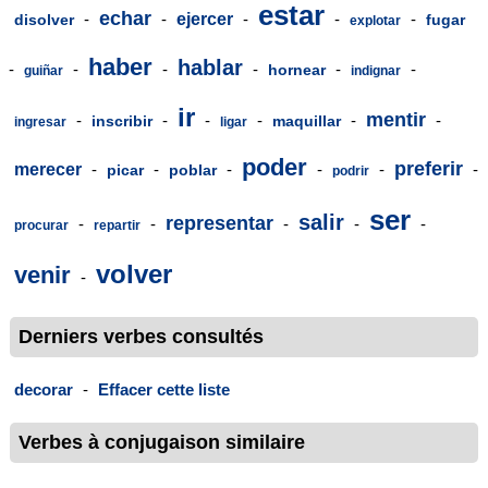
estar
echar
-
-
ejercer
-
-
-
disolver
fugar
explotar
haber
hablar
-
-
-
-
-
-
hornear
guiñar
indignar
ir
mentir
-
-
-
-
-
-
inscribir
maquillar
ingresar
ligar
poder
preferir
merecer
-
-
-
-
-
-
picar
poblar
podrir
ser
salir
representar
-
-
-
-
-
procurar
repartir
volver
venir
-
Derniers verbes consultés
decorar
-
Effacer cette liste
Verbes à conjugaison similaire