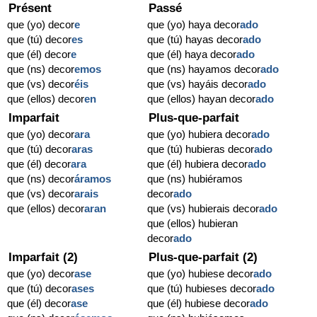
Présent
Passé
que (yo) decor
e
que (yo) haya decor
ado
que (tú) decor
es
que (tú) hayas decor
ado
que (él) decor
e
que (él) haya decor
ado
que (ns) decor
emos
que (ns) hayamos decor
ado
que (vs) decor
éis
que (vs) hayáis decor
ado
que (ellos) decor
en
que (ellos) hayan decor
ado
Imparfait
Plus-que-parfait
que (yo) decor
ara
que (yo) hubiera decor
ado
que (tú) decor
aras
que (tú) hubieras decor
ado
que (él) decor
ara
que (él) hubiera decor
ado
que (ns) decor
áramos
que (ns) hubiéramos
que (vs) decor
arais
decor
ado
que (ellos) decor
aran
que (vs) hubierais decor
ado
que (ellos) hubieran
decor
ado
Imparfait (2)
Plus-que-parfait (2)
que (yo) decor
ase
que (yo) hubiese decor
ado
que (tú) decor
ases
que (tú) hubieses decor
ado
que (él) decor
ase
que (él) hubiese decor
ado