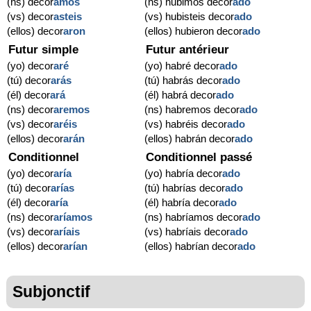
(ns) decor
amos
(ns) hubimos decor
ado
(vs) decor
asteis
(vs) hubisteis decor
ado
(ellos) decor
aron
(ellos) hubieron decor
ado
Futur simple
Futur antérieur
(yo) decor
aré
(yo) habré decor
ado
(tú) decor
arás
(tú) habrás decor
ado
(él) decor
ará
(él) habrá decor
ado
(ns) decor
aremos
(ns) habremos decor
ado
(vs) decor
aréis
(vs) habréis decor
ado
(ellos) decor
arán
(ellos) habrán decor
ado
Conditionnel
Conditionnel passé
(yo) decor
aría
(yo) habría decor
ado
(tú) decor
arías
(tú) habrías decor
ado
(él) decor
aría
(él) habría decor
ado
(ns) decor
aríamos
(ns) habríamos decor
ado
(vs) decor
aríais
(vs) habríais decor
ado
(ellos) decor
arían
(ellos) habrían decor
ado
Subjonctif