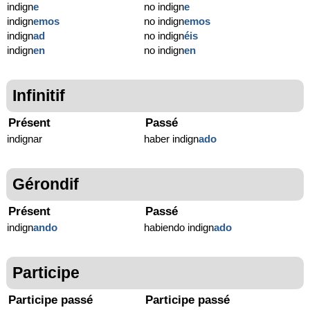
indign
e
no indign
e
indign
emos
no indign
emos
indign
ad
no indign
éis
indign
en
no indign
en
Infinitif
Présent
Passé
indignar
haber indign
ado
Gérondif
Présent
Passé
indign
ando
habiendo indign
ado
Participe
Participe passé
Participe passé