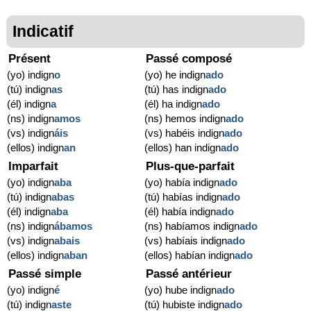
Indicatif
Présent
Passé composé
(yo) indign
o
(yo) he indign
ado
(tú) indign
as
(tú) has indign
ado
(él) indign
a
(él) ha indign
ado
(ns) indign
amos
(ns) hemos indign
ado
(vs) indign
áis
(vs) habéis indign
ado
(ellos) indign
an
(ellos) han indign
ado
Imparfait
Plus-que-parfait
(yo) indign
aba
(yo) había indign
ado
(tú) indign
abas
(tú) habías indign
ado
(él) indign
aba
(él) había indign
ado
(ns) indign
ábamos
(ns) habíamos indign
ado
(vs) indign
abais
(vs) habíais indign
ado
(ellos) indign
aban
(ellos) habían indign
ado
Passé simple
Passé antérieur
(yo) indign
é
(yo) hube indign
ado
(tú) indign
aste
(tú) hubiste indign
ado