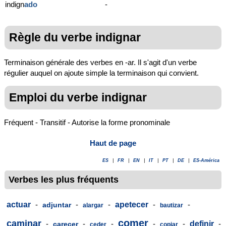
indign
ado
-
Règle du verbe indignar
Terminaison générale des verbes en -ar. Il s'agit d'un verbe
régulier auquel on ajoute simple la terminaison qui convient.
Emploi du verbe indignar
Fréquent - Transitif - Autorise la forme pronominale
Haut de page
ES
|
FR
|
EN
|
IT
|
PT
|
DE
|
ES-América
Verbes les plus fréquents
actuar
-
-
-
apetecer
-
-
adjuntar
alargar
bautizar
comer
caminar
-
-
-
-
-
definir
-
carecer
ceder
copiar