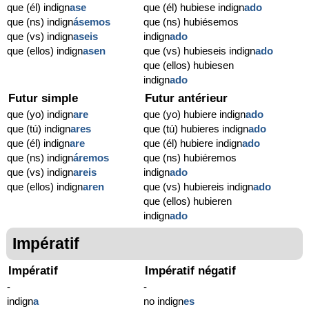
que (él) indign
ase
que (él) hubiese indign
ado
que (ns) indign
ásemos
que (ns) hubiésemos
que (vs) indign
aseis
indign
ado
que (ellos) indign
asen
que (vs) hubieseis indign
ado
que (ellos) hubiesen
indign
ado
Futur simple
Futur antérieur
que (yo) indign
are
que (yo) hubiere indign
ado
que (tú) indign
ares
que (tú) hubieres indign
ado
que (él) indign
are
que (él) hubiere indign
ado
que (ns) indign
áremos
que (ns) hubiéremos
que (vs) indign
areis
indign
ado
que (ellos) indign
aren
que (vs) hubiereis indign
ado
que (ellos) hubieren
indign
ado
Impératif
Impératif
Impératif négatif
-
-
indign
a
no indign
es