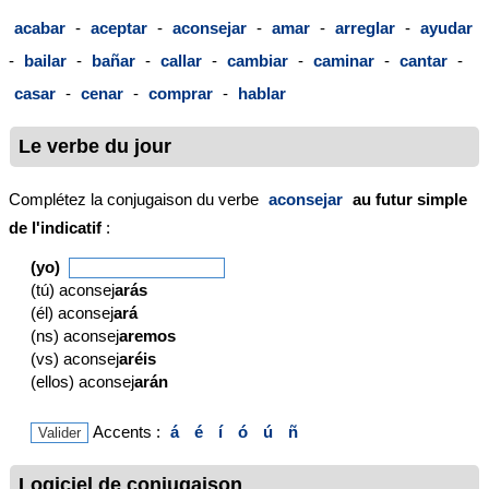
acabar
-
aceptar
-
aconsejar
-
amar
-
arreglar
-
ayudar
-
bailar
-
bañar
-
callar
-
cambiar
-
caminar
-
cantar
-
casar
-
cenar
-
comprar
-
hablar
Le verbe du jour
Complétez la conjugaison du verbe
aconsejar
au futur simple
de l'indicatif
:
(yo)
(tú) aconsej
arás
(él) aconsej
ará
(ns) aconsej
aremos
(vs) aconsej
aréis
(ellos) aconsej
arán
Accents :
á
é
í
ó
ú
ñ
Logiciel de conjugaison