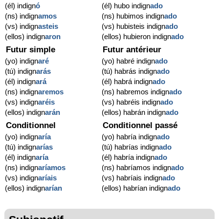
(él) indign
ó
(él) hubo indign
ado
(ns) indign
amos
(ns) hubimos indign
ado
(vs) indign
asteis
(vs) hubisteis indign
ado
(ellos) indign
aron
(ellos) hubieron indign
ado
Futur simple
Futur antérieur
(yo) indign
aré
(yo) habré indign
ado
(tú) indign
arás
(tú) habrás indign
ado
(él) indign
ará
(él) habrá indign
ado
(ns) indign
aremos
(ns) habremos indign
ado
(vs) indign
aréis
(vs) habréis indign
ado
(ellos) indign
arán
(ellos) habrán indign
ado
Conditionnel
Conditionnel passé
(yo) indign
aría
(yo) habría indign
ado
(tú) indign
arías
(tú) habrías indign
ado
(él) indign
aría
(él) habría indign
ado
(ns) indign
aríamos
(ns) habríamos indign
ado
(vs) indign
aríais
(vs) habríais indign
ado
(ellos) indign
arían
(ellos) habrían indign
ado