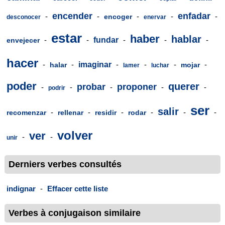
encender
enfadar
-
-
-
-
-
encoger
desconocer
enervar
estar
haber
hablar
-
-
fundar
-
-
-
envejecer
hacer
-
-
imaginar
-
-
-
-
halar
mojar
lamer
luchar
poder
querer
probar
proponer
-
-
-
-
-
podrir
ser
salir
-
-
-
-
-
-
recomenzar
rellenar
residir
rodar
volver
ver
-
-
unir
Derniers verbes consultés
indignar
-
Effacer cette liste
Verbes à conjugaison similaire