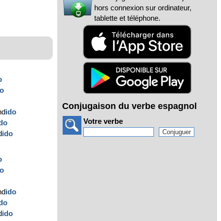
hors connexion sur ordinateur,
tablette et téléphone.
o
do
Conjugaison du verbe espagnol
nd
ido
Votre verbe
ido
d
ido
o
do
nd
ido
ido
d
ido