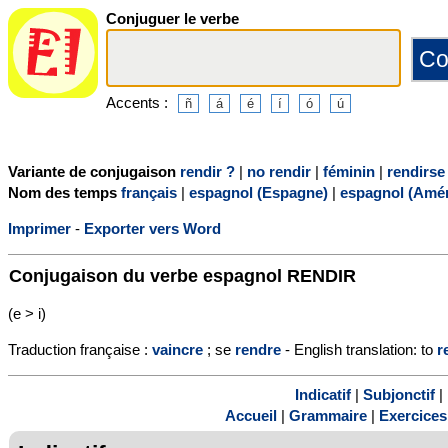
Conjuguer le verbe
Accents :
Variante de conjugaison
rendir ?
|
no rendir
|
féminin
|
rendirse
Nom des temps
français
|
espagnol (Espagne)
|
espagnol (Amér
Imprimer
-
Exporter vers Word
Conjugaison du verbe espagnol
RENDIR
(e > i)
Traduction française :
vaincre
; se
rendre
- English translation: to
r
Indicatif
|
Subjonctif
|
Accueil
|
Grammaire
|
Exercices