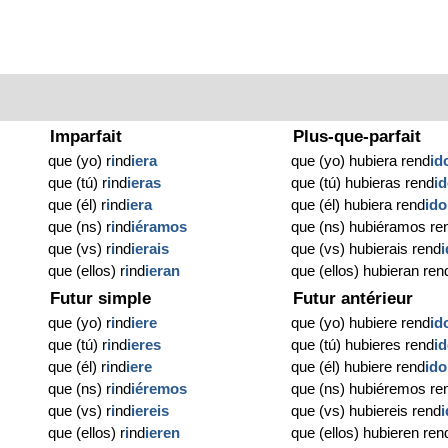
Imparfait
Plus-que-parfait
que (yo) r
i
nd
iera
que (yo) hubiera rend
id
que (tú) r
i
nd
ieras
que (tú) hubieras rend
i
que (él) r
i
nd
iera
que (él) hubiera rend
ido
que (ns) r
i
nd
iéramos
que (ns) hubiéramos re
que (vs) r
i
nd
ierais
que (vs) hubierais rend
que (ellos) r
i
nd
ieran
que (ellos) hubieran ren
Futur simple
Futur antérieur
que (yo) r
i
nd
iere
que (yo) hubiere rend
id
que (tú) r
i
nd
ieres
que (tú) hubieres rend
i
que (él) r
i
nd
iere
que (él) hubiere rend
ido
que (ns) r
i
nd
iéremos
que (ns) hubiéremos re
que (vs) r
i
nd
iereis
que (vs) hubiereis rend
que (ellos) r
i
nd
ieren
que (ellos) hubieren ren