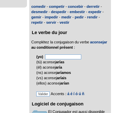
comedir
-
competir
-
concebir
-
derretir
-
desmedir
-
despedir
-
embestir
-
expedir
-
gemir
-
impedir
-
medir
-
pedir
-
rendir
-
repetir
-
servir
-
vestir
Le verbe du jour
Complétez la conjugaison du verbe
aconsejar
au conditionnel présent
:
(yo)
(tú) aconsej
arías
(él) aconsej
aría
(ns) aconsej
aríamos
(vs) aconsej
aríais
(ellos) aconsej
arían
Accents :
á
é
í
ó
ú
ñ
Logiciel de conjugaison
El Conjugador est aussi disponible