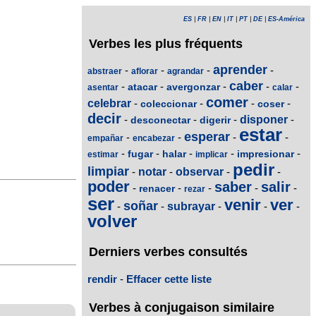
ES
|
FR
|
EN
|
IT
|
PT
|
DE
|
ES-América
Verbes les plus fréquents
aprender
-
-
-
-
abstraer
aflorar
agrandar
caber
-
-
-
-
-
atacar
avergonzar
asentar
calar
comer
celebrar
-
-
-
-
coleccionar
coser
decir
-
-
-
disponer
-
desconectar
digerir
estar
esperar
-
-
-
-
empañar
encabezar
-
-
-
-
-
fugar
halar
impresionar
estimar
implicar
pedir
limpiar
-
notar
-
observar
-
-
poder
saber
salir
-
-
-
-
-
renacer
rezar
ser
venir
ver
soñar
-
-
subrayar
-
-
-
volver
Derniers verbes consultés
rendir
-
Effacer cette liste
Verbes à conjugaison similaire