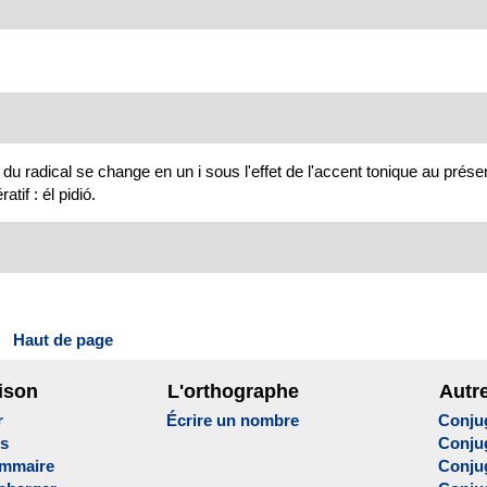
 radical se change en un i sous l'effet de l'accent tonique au présent 
tif : él pidió.
Haut de page
ison
L'orthographe
Autr
r
Écrire un nombre
Conju
es
Conju
ammaire
Conju