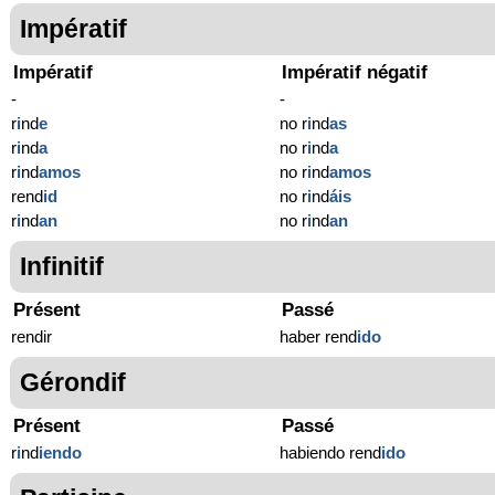
Impératif
Impératif
Impératif négatif
-
-
r
i
nd
e
no r
i
nd
as
r
i
nd
a
no r
i
nd
a
r
i
nd
amos
no r
i
nd
amos
rend
id
no r
i
nd
áis
r
i
nd
an
no r
i
nd
an
Infinitif
Présent
Passé
rendir
haber rend
ido
Gérondif
Présent
Passé
r
i
nd
iendo
habiendo rend
ido