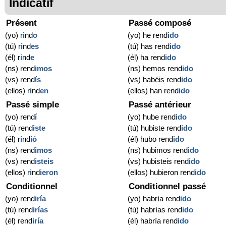
Indicatif
Présent
Passé composé
(yo) r
i
nd
o
(yo) he rend
ido
(tú) r
i
nd
es
(tú) has rend
ido
(él) r
i
nd
e
(él) ha rend
ido
(ns) rend
imos
(ns) hemos rend
ido
(vs) rend
ís
(vs) habéis rend
ido
(ellos) r
i
nd
en
(ellos) han rend
ido
Passé simple
Passé antérieur
(yo) rend
í
(yo) hube rend
ido
(tú) rend
iste
(tú) hubiste rend
ido
(él) r
i
nd
ió
(él) hubo rend
ido
(ns) rend
imos
(ns) hubimos rend
ido
(vs) rend
isteis
(vs) hubisteis rend
ido
(ellos) r
i
nd
ieron
(ellos) hubieron rend
ido
Conditionnel
Conditionnel passé
(yo) rend
iría
(yo) habría rend
ido
(tú) rend
irías
(tú) habrías rend
ido
(él) rend
iría
(él) habría rend
ido