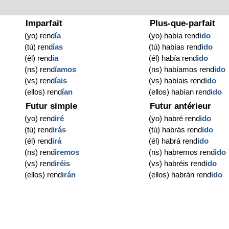
Imparfait
Plus-que-parfait
(yo) rend
ía
(yo) había rend
ido
(tú) rend
ías
(tú) habías rend
ido
(él) rend
ía
(él) había rend
ido
(ns) rend
íamos
(ns) habíamos rend
ido
(vs) rend
íais
(vs) habíais rend
ido
(ellos) rend
ían
(ellos) habían rend
ido
Futur simple
Futur antérieur
(yo) rend
iré
(yo) habré rend
ido
(tú) rend
irás
(tú) habrás rend
ido
(él) rend
irá
(él) habrá rend
ido
(ns) rend
iremos
(ns) habremos rend
ido
(vs) rend
iréis
(vs) habréis rend
ido
(ellos) rend
irán
(ellos) habrán rend
ido