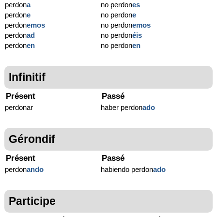
perdon
a
no perdon
es
perdon
e
no perdon
e
perdon
emos
no perdon
emos
perdon
ad
no perdon
éis
perdon
en
no perdon
en
Infinitif
Présent
Passé
perdonar
haber perdon
ado
Gérondif
Présent
Passé
perdon
ando
habiendo perdon
ado
Participe