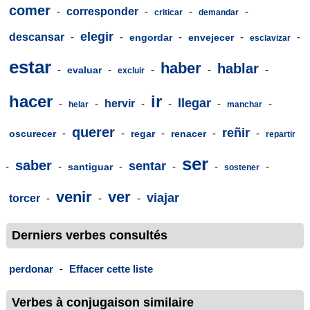
comer
-
corresponder
-
-
-
criticar
demandar
elegir
descansar
-
-
-
-
-
engordar
envejecer
esclavizar
estar
haber
hablar
-
-
-
-
-
evaluar
excluir
hacer
ir
llegar
-
-
hervir
-
-
-
-
helar
manchar
querer
reñir
-
-
-
-
-
oscurecer
regar
renacer
repartir
ser
saber
sentar
-
-
-
-
-
-
santiguar
sostener
venir
ver
viajar
torcer
-
-
-
Derniers verbes consultés
perdonar
-
Effacer cette liste
Verbes à conjugaison similaire