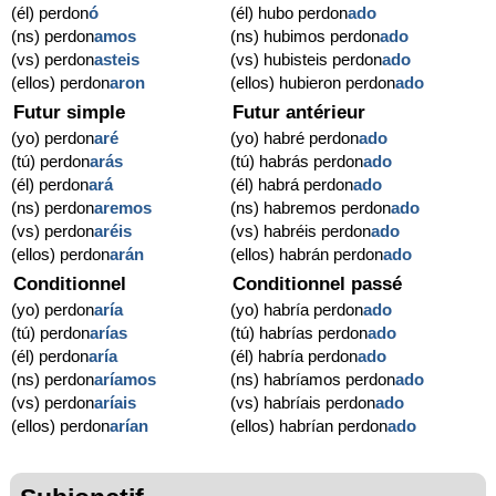
(él) perdon
ó
(él) hubo perdon
ado
(ns) perdon
amos
(ns) hubimos perdon
ado
(vs) perdon
asteis
(vs) hubisteis perdon
ado
(ellos) perdon
aron
(ellos) hubieron perdon
ado
Futur simple
Futur antérieur
(yo) perdon
aré
(yo) habré perdon
ado
(tú) perdon
arás
(tú) habrás perdon
ado
(él) perdon
ará
(él) habrá perdon
ado
(ns) perdon
aremos
(ns) habremos perdon
ado
(vs) perdon
aréis
(vs) habréis perdon
ado
(ellos) perdon
arán
(ellos) habrán perdon
ado
Conditionnel
Conditionnel passé
(yo) perdon
aría
(yo) habría perdon
ado
(tú) perdon
arías
(tú) habrías perdon
ado
(él) perdon
aría
(él) habría perdon
ado
(ns) perdon
aríamos
(ns) habríamos perdon
ado
(vs) perdon
aríais
(vs) habríais perdon
ado
(ellos) perdon
arían
(ellos) habrían perdon
ado