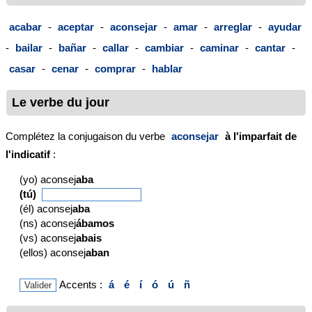
acabar
-
aceptar
-
aconsejar
-
amar
-
arreglar
-
ayudar
-
bailar
-
bañar
-
callar
-
cambiar
-
caminar
-
cantar
-
casar
-
cenar
-
comprar
-
hablar
Le verbe du jour
Complétez la conjugaison du verbe
aconsejar
à l'imparfait de
l'indicatif
:
(yo) aconsej
aba
(tú)
(él) aconsej
aba
(ns) aconsej
ábamos
(vs) aconsej
abais
(ellos) aconsej
aban
Accents :
á
é
í
ó
ú
ñ