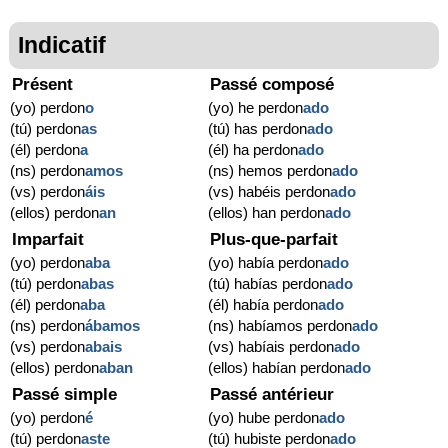
Indicatif
Présent
Passé composé
(yo) perdon
o
(yo) he perdon
ado
(tú) perdon
as
(tú) has perdon
ado
(él) perdon
a
(él) ha perdon
ado
(ns) perdon
amos
(ns) hemos perdon
ado
(vs) perdon
áis
(vs) habéis perdon
ado
(ellos) perdon
an
(ellos) han perdon
ado
Imparfait
Plus-que-parfait
(yo) perdon
aba
(yo) había perdon
ado
(tú) perdon
abas
(tú) habías perdon
ado
(él) perdon
aba
(él) había perdon
ado
(ns) perdon
ábamos
(ns) habíamos perdon
ado
(vs) perdon
abais
(vs) habíais perdon
ado
(ellos) perdon
aban
(ellos) habían perdon
ado
Passé simple
Passé antérieur
(yo) perdon
é
(yo) hube perdon
ado
(tú) perdon
aste
(tú) hubiste perdon
ado