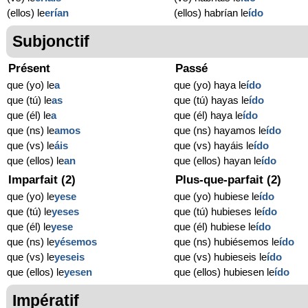
(ellos) le
erían
(ellos) habrían le
ído
Subjonctif
Présent
Passé
que (yo) le
a
que (yo) haya le
ído
que (tú) le
as
que (tú) hayas le
ído
que (él) le
a
que (él) haya le
ído
que (ns) le
amos
que (ns) hayamos le
ído
que (vs) le
áis
que (vs) hayáis le
ído
que (ellos) le
an
que (ellos) hayan le
ído
Imparfait (2)
Plus-que-parfait (2)
que (yo) le
yese
que (yo) hubiese le
ído
que (tú) le
yeses
que (tú) hubieses le
ído
que (él) le
yese
que (él) hubiese le
ído
que (ns) le
yésemos
que (ns) hubiésemos le
ído
que (vs) le
yeseis
que (vs) hubieseis le
ído
que (ellos) le
yesen
que (ellos) hubiesen le
ído
Impératif