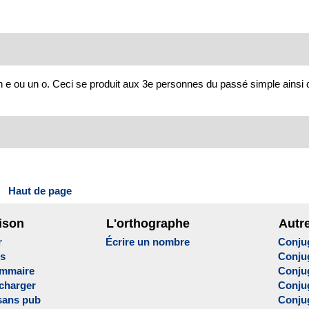
un e ou un o. Ceci se produit aux 3e personnes du passé simple ainsi 
Haut de page
ison
L'orthographe
Autr
r
Écrire un nombre
Conju
es
Conju
ammaire
Conju
écharger
Conjug
sans pub
Conju