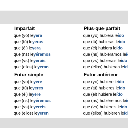
Imparfait
Plus-que-parfait
que (yo) le
yera
que (yo) hubiera le
ído
que (tú) le
yeras
que (tú) hubieras le
ído
que (él) le
yera
que (él) hubiera le
ído
que (ns) le
yéramos
que (ns) hubiéramos le
que (vs) le
yerais
que (vs) hubierais le
ído
que (ellos) le
yeran
que (ellos) hubieran le
í
Futur simple
Futur antérieur
que (yo) le
yere
que (yo) hubiere le
ído
que (tú) le
yeres
que (tú) hubieres le
ído
que (él) le
yere
que (él) hubiere le
ído
que (ns) le
yéremos
que (ns) hubiéremos le
que (vs) le
yereis
que (vs) hubiereis le
ído
que (ellos) le
yeren
que (ellos) hubieren le
í