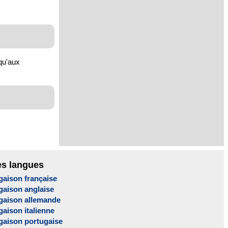
qu'aux
es langues
gaison française
gaison anglaise
gaison allemande
aison italienne
gaison portugaise