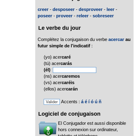
creer
-
desposeer
-
desproveer
-
leer
-
poseer
-
proveer
-
releer
-
sobreseer
Le verbe du jour
Complétez la conjugaison du verbe
acercar
au
futur simple de l'indicatif
:
(yo) acer
caré
(tú) acer
carás
(él)
(ns) acer
caremos
(vs) acer
caréis
(ellos) acer
carán
Accents :
á
é
í
ó
ú
ñ
Logiciel de conjugaison
El Conjugador est aussi disponible
hors connexion sur ordinateur,
tablette et téléphone.