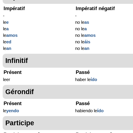
Impératif
Impératif négatif
-
-
le
e
no le
as
le
a
no le
a
le
amos
no le
amos
le
ed
no le
áis
le
an
no le
an
Infinitif
Présent
Passé
leer
haber le
ído
Gérondif
Présent
Passé
le
yendo
habiendo le
ído
Participe