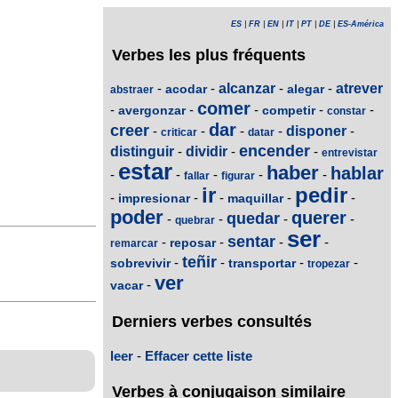
ES
|
FR
|
EN
|
IT
|
PT
|
DE
|
ES-América
Verbes les plus fréquents
-
-
alcanzar
-
-
atrever
acodar
alegar
abstraer
comer
-
-
-
-
-
avergonzar
competir
constar
dar
creer
-
-
-
-
disponer
-
criticar
datar
encender
distinguir
-
dividir
-
-
entrevistar
estar
haber
hablar
-
-
-
-
-
fallar
figurar
ir
pedir
-
-
-
-
-
impresionar
maquillar
poder
querer
quedar
-
-
-
-
quebrar
ser
sentar
-
-
-
-
reposar
remarcar
teñir
-
-
-
-
sobrevivir
transportar
tropezar
ver
-
vacar
Derniers verbes consultés
leer
-
Effacer cette liste
Verbes à conjugaison similaire