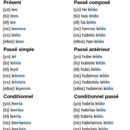
Présent
Passé composé
(yo) le
o
(yo) he le
ído
(tú) le
es
(tú) has le
ído
(él) le
e
(él) ha le
ído
(ns) le
emos
(ns) hemos le
ído
(vs) le
éis
(vs) habéis le
ído
(ellos) le
en
(ellos) han le
ído
Passé simple
Passé antérieur
(yo) le
í
(yo) hube le
ído
(tú) le
íste
(tú) hubiste le
ído
(él) le
yó
(él) hubo le
ído
(ns) le
ímos
(ns) hubimos le
ído
(vs) le
ísteis
(vs) hubisteis le
ído
(ellos) le
yeron
(ellos) hubieron le
ído
Conditionnel
Conditionnel passé
(yo) le
ería
(yo) habría le
ído
(tú) le
erías
(tú) habrías le
ído
(él) le
ería
(él) habría le
ído
(ns) le
eríamos
(ns) habríamos le
ído
(vs) le
eríais
(vs) habríais le
ído