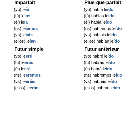
Imparfait
Plus-que-parfait
(yo) le
ía
(yo) había le
ído
(tú) le
ías
(tú) habías le
ído
(él) le
ía
(él) había le
ído
(ns) le
íamos
(ns) habíamos le
ído
(vs) le
íais
(vs) habíais le
ído
(ellos) le
ían
(ellos) habían le
ído
Futur simple
Futur antérieur
(yo) le
eré
(yo) habré le
ído
(tú) le
erás
(tú) habrás le
ído
(él) le
erá
(él) habrá le
ído
(ns) le
eremos
(ns) habremos le
ído
(vs) le
eréis
(vs) habréis le
ído
(ellos) le
erán
(ellos) habrán le
ído